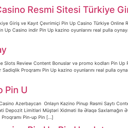
asino Resmi Sitesi Türkiye Gir
kiye Giriş ve Kayıt Çevrimiçi Pin Up Casino Türkiye Online 
n Up Casino indir Pin Up kazino oyunlarını real pulla oyna
ay
ne Slots Review Content Bonuslar və promo kodları Pin Up
Sadiqlik Proqramı Pin Up kazino oyunlarını real pulla oyna
o Pin U
 Casino Azerbaycan ️ Onlayn Kazino Pinup Rəsmi Saytı Con
i Depozit Limitləri Müştəri Xidməti Ilə Əlaqə Saxlamağın 
 Proqramı Pin-up Pin […]