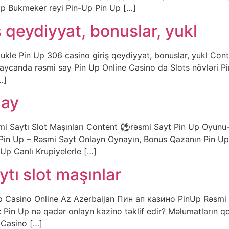
Up Bukmeker rəyi Pin-Up Pin Up […]
 qeydiyyat, bonuslar, yukl
yukle Pin Up 306 casino giriş qeydiyyat, bonuslar, yukl Con
baycanda rəsmi say Pin Up Online Casino da Slots növləri 
…]
Say
i Saytı Slot Maşınları Content ⚽rəsmi Sayt Pin Up Oyunu
in Up – Rəsmi Sayt Onlayn Oynayın, Bonus Qazanın Pin Up C
 Up Canlı Krupiyelerle […]
tı slot maşınlar
 up Casino Online Az Azerbaijan Пин ап казино PinUp Rəsmi
 Pin Up nə qədər onlayn kazino təklif edir? Məlumatların q
 Casino […]