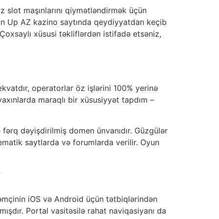
iz slot maşınlarını qiymətləndirmək üçün
Pin Up AZ kazino saytında qeydiyyatdan keçib
oxsaylı xüsusi təkliflərdən istifadə etsəniz,
vatdır, operatorlar öz işlərini 100% yerinə
 yaxınlarda maraqlı bir xüsusiyyət tapdım –
ə fərq dəyişdirilmiş domen ünvanıdır. Güzgülər
ematik saytlarda və forumlarda verilir. Oyun
?
həmçinin iOS və Android üçün tətbiqlərindən
nmışdır. Portal vasitəsilə rahat naviqasiyanı da