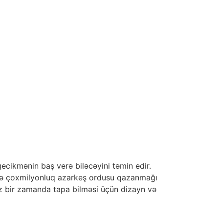
ecikmənin baş verə biləcəyini təmin edir.
ində çoxmilyonluq azarkeş ordusu qazanmağı
z bir zamanda tapa bilməsi üçün dizayn və