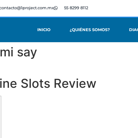
contacto@1project.com.mx
55 8299 8112
INICIO
¿QUIÉNES SOMOS?
DIA
mi say
ine Slots Review