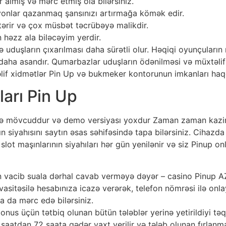
 almış və mərc etmiş ola bilərsiniz.
syonlar qazanmaq şansınızı artırmağa kömək edir.
stərir və çox müsbət təcrübəyə malikdir.
 həzz ala biləcəyim yerdir.
 uduşların çıxarılması daha sürətli olur. Həqiqi oyunçuların
daha asandır. Qumarbazlar uduşların ödənilməsi və müxtəlif
təlif xidmətlər Pin Up və bukmeker kontorunun imkanları haq
arı Pin Up
də mövcuddur və demo versiyası yoxdur Zaman zaman kazinod
rın siyahısını saytın əsas səhifəsində tapa bilərsiniz. Cihaz
slot maşınlarının siyahıları hər gün yenilənir və siz Pinup on
 vacib suala dərhal cavab verməyə dəyər – casino Pinup AZ
sitəsilə hesabınıza icazə verərək, telefon nömrəsi ilə onla
a da mərc edə bilərsiniz.
onus üçün tətbiq olunan bütün tələblər yerinə yetirildiyi təq
tdan 72 saata qədər vaxt verilir və tələb olunan fırlanmal