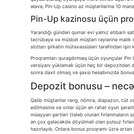
əlavə, Pin-Up casino az müştərilərinə 10 man
Pin-Up kazinosu üçün pr
Yarandığı gündən qumar evi yalnız etibarlı sa
təcrübəyə və müsbət müştəri rəylərinə malik 
slotları şirkətin mütəxəssisləri tərəfindən işin 
Proqramları quraşdırmaq üçün oyunçular Pin Up
versiyanı yükləmək üçün heç bir depozitdən dan
sonra daxil olmaq və şəxsi hesabınızda bonus
Depozit bonusu – necə
Qalib müştərilər rəng, nömrə, diapazon, cüt v
edilməsinə və onlar üçün ən rahat oyun şərait
müəyyən şərtləri (tələb olunan fırlanmaların 
ən çox gələcəkdə döyülməli olan pulsuz fırla
hazırlayıb. Onlara bonus proqramı üzrə artan l