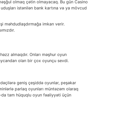
 məşğul olmaq çətin olmayacaq. Bu gün Casino
 uduşları istənilən bank kartına və ya mövcud
irişi məhdudlaşdırmağa imkan verir.
ımızdır.
 həzz almaqdır. Onları məşhur oyun
aycandan olan bir çox oyunçu sevdi.
ifadəçilərə geniş çeşiddə oyunlar, peşəkar
ik minlərlə parlaq oyunları müntəzəm olaraq
az-da tam hüquqlu oyun fəaliyyəti üçün