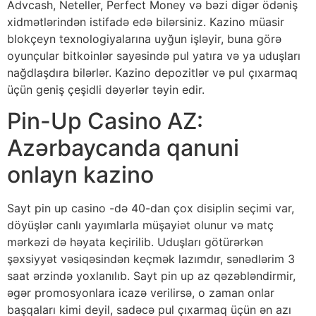
Advcash, Neteller, Perfect Money və bəzi digər ödəniş
xidmətlərindən istifadə edə bilərsiniz. Kazino müasir
blokçeyn texnologiyalarına uyğun işləyir, buna görə
oyunçular bitkoinlər sayəsində pul yatıra və ya uduşları
nağdlaşdıra bilərlər. Kazino depozitlər və pul çıxarmaq
üçün geniş çeşidli dəyərlər təyin edir.
Pin-Up Casino AZ:
Azərbaycanda qanuni
onlayn kazino
Sayt pin up casino -də 40-dan çox disiplin seçimi var,
döyüşlər canlı yayımlarla müşayiət olunur və matç
mərkəzi də həyata keçirilib. Uduşları götürərkən
şəxsiyyət vəsiqəsindən keçmək lazımdır, sənədlərim 3
saat ərzində yoxlanılıb. Sayt pin up az qəzəbləndirmir,
əgər promosyonlara icazə verilirsə, o zaman onlar
başqaları kimi deyil, sadəcə pul çıxarmaq üçün ən azı