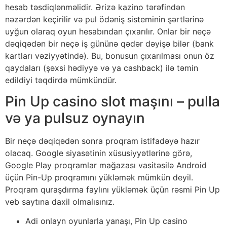
hesab təsdiqlənməlidir. Ərizə kazino tərəfindən
nəzərdən keçirilir və pul ödəniş sisteminin şərtlərinə
uyğun olaraq oyun hesabından çıxarılır. Onlar bir neçə
dəqiqədən bir neçə iş gününə qədər dəyişə bilər (bank
kartları vəziyyətində). Bu, bonusun çıxarılması onun öz
qaydaları (şəxsi hədiyyə və ya cashback) ilə təmin
edildiyi təqdirdə mümkündür.
Pin Up casino slot maşını – pulla
və ya pulsuz oynayın
Bir neçə dəqiqədən sonra proqram istifadəyə hazır
olacaq. Google siyasətinin xüsusiyyətlərinə görə,
Google Play proqramlar mağazası vasitəsilə Android
üçün Pin-Up proqramını yükləmək mümkün deyil.
Proqram quraşdırma faylını yükləmək üçün rəsmi Pin Up
veb saytına daxil olmalısınız.
Adi onlayn oyunlarla yanaşı, Pin Up casino