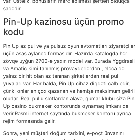
var. Üstəlik, bonusların mərc edilməsi şərtləri olduqca
sadədir.
Pin-Up kazinosu üçün promo
kodu
Pin Up az pul və ya pulsuz oyun avtomatları ziyarətçilər
üçün əsas əyləncə formasıdır. Hazırda kataloqda hər
zövqə uyğun 2700-ə yaxın model var. Burada Yggdrasil
və Amatic kimi tanınmış provayderlərdən , eləcə də
yalnız bir hit olan az tanınan şirkətlərdən real pul
yuvaları var. Hər halda, Pin Up cihaz diqqəti cəlb edir,
çünki onlar ən çox qazanan və həmişə maksimum gəlirli
olurlar. Real pullu slotlardan əlavə, qumar klubu sizə Pin
Up casino bukmeker kontorunda oynamaq imkanı da
verir.Rəsmi internet saytında bukmeker kontoru ayrıca
rejim formasında gəlir.
Sonra, yeni müştəri doğum tarixini, e-poçt ünvanını