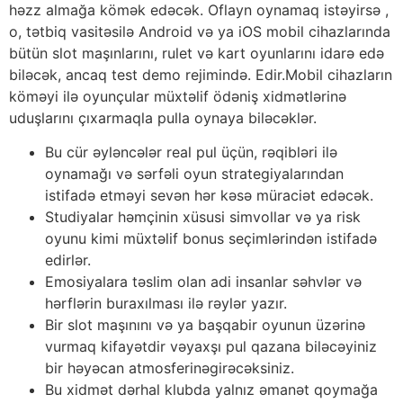
həzz almağa kömək edəcək. Oflayn oynamaq istəyirsə ,
o, tətbiq vasitəsilə Android və ya iOS mobil cihazlarında
bütün slot maşınlarını, rulet və kart oyunlarını idarə edə
biləcək, ancaq test demo rejimində. Edir.Mobil cihazların
köməyi ilə oyunçular müxtəlif ödəniş xidmətlərinə
uduşlarını çıxarmaqla pulla oynaya biləcəklər.
Bu cür əyləncələr real pul üçün, rəqibləri ilə
oynamağı və sərfəli oyun strategiyalarından
istifadə etməyi sevən hər kəsə müraciət edəcək.
Studiyalar həmçinin xüsusi simvollar və ya risk
oyunu kimi müxtəlif bonus seçimlərindən istifadə
edirlər.
Emosiyalara təslim olan adi insanlar səhvlər və
hərflərin buraxılması ilə rəylər yazır.
Bir slot maşınını və ya başqabir oyunun üzərinə
vurmaq kifayətdir vəyaxşı pul qazana biləcəyiniz
bir həyəcan atmosferinəgirəcəksiniz.
Bu xidmət dərhal klubda yalnız əmanət qoymağa