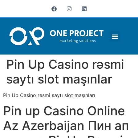
¿QUIÉNES SOMOS?
Pin Up Casino rəsmi
saytı slot maşınlar
Pin Up Casino rəsmi saytı slot maşınları
Pin up Casino Online
Az Azerbaijan Пин ап