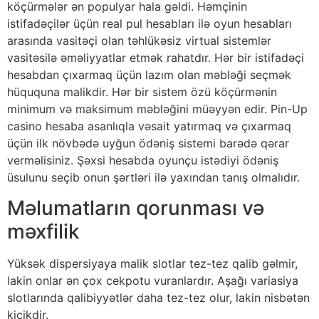
köçürmələr ən populyar hala gəldi. Həmçinin
istifadəçilər üçün real pul hesabları ilə oyun hesabları
arasında vasitəçi olan təhlükəsiz virtual sistemlər
vasitəsilə əməliyyatlar etmək rahatdır. Hər bir istifadəçi
hesabdan çıxarmaq üçün lazım olan məbləği seçmək
hüququna malikdir. Hər bir sistem özü köçürmənin
minimum və maksimum məbləğini müəyyən edir. Pin-Up
casino hesaba asanlıqla vəsait yatırmaq və çıxarmaq
üçün ilk növbədə uyğun ödəniş sistemi barədə qərar
verməlisiniz. Şəxsi hesabda oyunçu istədiyi ödəniş
üsulunu seçib onun şərtləri ilə yaxından tanış olmalıdır.
Məlumatların qorunması və
məxfilik
Yüksək dispersiyaya malik slotlar tez-tez qalib gəlmir,
lakin onlar ən çox cekpotu vuranlardır. Aşağı variasiya
slotlarında qalibiyyətlər daha tez-tez olur, lakin nisbətən
kiçikdir.