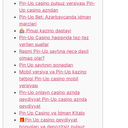
Pin-Up casino pulsuz versiyası Pin-
Up casino azndan
Pin-Up Bet: Azərbaycanda idman
mərcləri
🎰 Pinup kazino dəstəyi
Pin-Up Casino haqqında tez-tez
verilən suallar
Rəsmi Pin-Up saytına necə daxil
olmaq olar?
Pin Up saytının qonaqları
Mobil versiya və Pin-Up kazino
tətbiqi Pin-Up casino mobil
versiyası
Pin-Up onlayn casino aznda
qeydiyyat Pin-Up casino aznda
qeydiyyat
Pin Up Casino və İdman Kitabı
🎁Pin Up casino qeydiyyat
bonusları və depozitsiz pulsuz