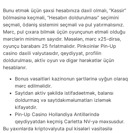
Bunu etmək üçün şəxsi hesabınıza daxil olmalı, “Kassir”
bölməsinə keçməli, “Hesabın doldurulması” seçimini
seçməli, ödəniş sistemini seçməli və pul yatırmalısınız.
Mərc, pul çıxara bilmək üçün oyunçunun etməli olduğu
mərclərin minimum sayıdır. Məsələn, mərc x25-dirsə,
oyunçu barabanı 25 fırlatmalıdır. Pinkoinlər Pin-Up
casino daxili valyutasıdır, qeydiyyat, profilin
doldurulması, aktiv oyun və digər hərəkətlər üçün
hesablanır.
Bonus vəsaitləri kazinonun şərtlərinə uyğun olaraq
mərc edilməlidir.
Saytdan aktiv şəkildə istifadəetmək, balansı
doldurmaq və saytdakıməlumatları izləmək
kifayətdir.
Pin-Up Casino Hollandiya Antillərində
qeydiyyatdan keçmiş Carletta NV-yə məxsusdur.
Bu yaxınlarda kriptovalyuta pul kisələri vasitəsilə