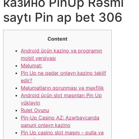
казино PinUp Rəsmi
saytı Pin ap bet 306
Content
Android üçün kazino və proqramın
mobil versiyası
Məlumat:
Pin Up nə qədər onlayn kazino təklif
edir?
Məlumatların qorunması və məxfilik
Android üçün slot maşınları Pin Up
yükləyin
Rulet Oyunu
Pin-Up Casino AZ: Azərbaycanda
qanuni onlayn kazino
Pin Up casino slot maşını – pulla və