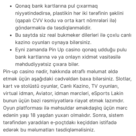
Qonaq bank kartlarına pul çıxarmaq
niyyətindədirsə, plastikin hər iki tərəfinin şəklini
(qapalı CVV kodu və orta kart nömrələri ilə)
göndərməklə də təsdiqlənməlidir.
Bu saytda siz real bukmeker dilerləri ilə çoxlu canlı
kazino oyunları oynaya bilərsiniz.
Eyni zamanda Pin Up casino qonaq udduğu pulu
bank kartlarına və ya onlayn xidmət vasitəsilə
məhdudiyyətsiz çıxara bilər.
Pin-up casino nədir, hakkında ətraflı məlumat əldə
etmək üçün aşağıdaki cədvəldən baxa bilərsiniz. Slotlar,
kart və stolüstü oyunlar, Canlı Kazino, TV oyunları,
virtual idman, Aviator, idman mərcləri, eSports Lakin
bunun üçün bəzi rəsmiyyətlərə riayət etmək lazımdır.
Oyun platforması ilə məhsuldar əməkdaşlıq üçün mərc
edənin yaşı 18 yaşdan yuxarı olmalıdır. Sonra, sistem
tərəfindən yaradılan e-poçtdakı keçiddən istifadə
edərək bu məlumatları təsdiqləməlisiniz.