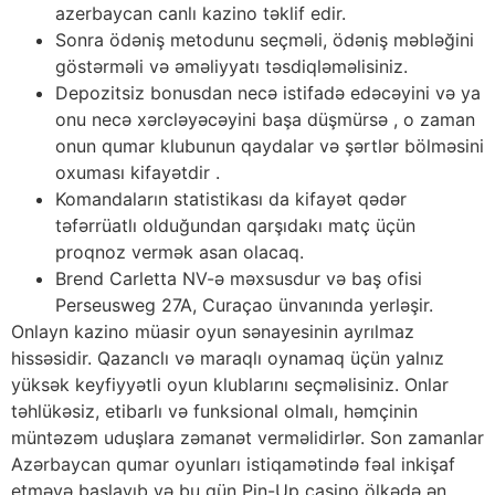
azerbaycan canlı kazino təklif edir.
Sonra ödəniş metodunu seçməli, ödəniş məbləğini
göstərməli və əməliyyatı təsdiqləməlisiniz.
Depozitsiz bonusdan necə istifadə edəcəyini və ya
onu necə xərcləyəcəyini başa düşmürsə , o zaman
onun qumar klubunun qaydalar və şərtlər bölməsini
oxuması kifayətdir .
Komandaların statistikası da kifayət qədər
təfərrüatlı olduğundan qarşıdakı matç üçün
proqnoz vermək asan olacaq.
Brend Carletta NV-ə məxsusdur və baş ofisi
Perseusweg 27A, Curaçao ünvanında yerləşir.
Onlayn kazino müasir oyun sənayesinin ayrılmaz
hissəsidir. Qazanclı və maraqlı oynamaq üçün yalnız
yüksək keyfiyyətli oyun klublarını seçməlisiniz. Onlar
təhlükəsiz, etibarlı və funksional olmalı, həmçinin
müntəzəm uduşlara zəmanət verməlidirlər. Son zamanlar
Azərbaycan qumar oyunları istiqamətində fəal inkişaf
etməyə başlayıb və bu gün Pin-Up casino ölkədə ən