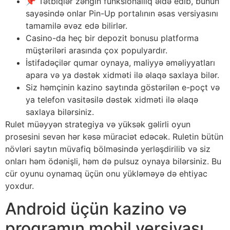
📌 Tətbiqlər zəngin funksionallıq əldə edib, bunun
sayəsində onlar Pin-Up portalının əsas versiyasını
tamamilə əvəz edə bilirlər.
Casino-da heç bir depozit bonusu platforma
müştəriləri arasında çox populyardır.
İstifadəçilər qumar oynaya, maliyyə əməliyyatları
apara və ya dəstək xidməti ilə əlaqə saxlaya bilər.
Siz həmçinin kazino saytında göstərilən e-poçt və
ya telefon vasitəsilə dəstək xidməti ilə əlaqə
saxlaya bilərsiniz.
Rulet müəyyən strategiya və yüksək gəlirli oyun
prosesini sevən hər kəsə müraciət edəcək. Ruletin bütün
növləri saytın müvafiq bölməsində yerləşdirilib və siz
onları həm ödənişli, həm də pulsuz oynaya bilərsiniz. Bu
cür oyunu oynamaq üçün onu yükləməyə də ehtiyac
yoxdur.
Android üçün kazino və
proqramın mobil versiyası