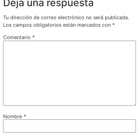
Deja una respuesta
Tu dirección de correo electrónico no será publicada.
Los campos obligatorios están marcados con
*
Comentario
*
Nombre
*