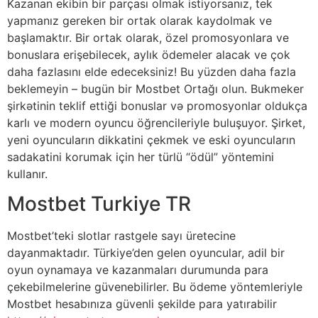
Kazanan ekibin bir parçası olmak istiyorsanız, tek
yapmanız gereken bir ortak olarak kaydolmak ve
başlamaktır. Bir ortak olarak, özel promosyonlara ve
bonuslara erişebilecek, aylık ödemeler alacak ve çok
daha fazlasını elde edeceksiniz! Bu yüzden daha fazla
beklemeyin – bugün bir Mostbet Ortağı olun. Bukmeker
şirkətinin teklif ettiği bonuslar və promosyonlar oldukça
karlı ve modern oyuncu öğrencileriyle buluşuyor. Şirket,
yeni oyuncuların dikkatini çekmek ve eski oyuncuların
sadakatini korumak için her türlü “ödül” yöntemini
kullanır.
Mostbet Turkiye TR
Mostbet’teki slotlar rastgele sayı üretecine
dayanmaktadır. Türkiye’den gelen oyuncular, adil bir
oyun oynamaya ve kazanmaları durumunda para
çekebilmelerine güvenebilirler. Bu ödeme yöntemleriyle
Mostbet hesabınıza güvenli şekilde para yatırabilir