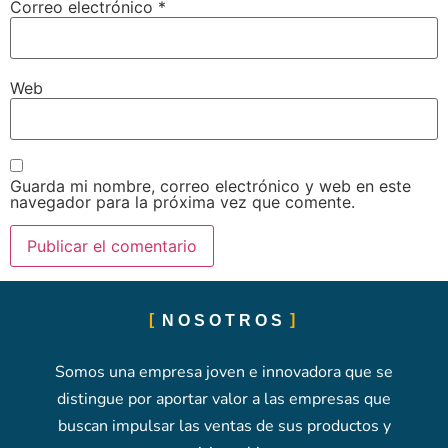
Correo electrónico
*
Web
Guarda mi nombre, correo electrónico y web en este
navegador para la próxima vez que comente.
NOSOTROS
Somos una empresa joven e innovadora que se
distingue por aportar valor a las empresas que
buscan impulsar las ventas de sus productos y