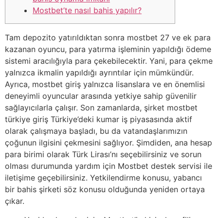
Mostbet’te nasıl bahis yapılır?
Tam depozito yatırıldıktan sonra mostbet 27 ve ek para
kazanan oyuncu, para yatırma işleminin yapıldığı ödeme
sistemi aracılığıyla para çekebilecektir. Yani, para çekme
yalnızca ikmalin yapıldığı ayrıntılar için mümkündür.
Ayrıca, mostbet giriş yalnızca lisanslara ve en önemlisi
deneyimli oyuncular arasında yetkiye sahip güvenilir
sağlayıcılarla çalışır. Son zamanlarda, şirket mostbet
türkiye giriş Türkiye’deki kumar iş piyasasında aktif
olarak çalışmaya başladı, bu da vatandaşlarımızın
çoğunun ilgisini çekmesini sağlıyor. Şimdiden, ana hesap
para birimi olarak Türk Lirası’nı seçebilirsiniz ve sorun
olması durumunda yardım için Mostbet destek servisi ile
iletişime geçebilirsiniz. Yetkilendirme konusu, yabancı
bir bahis şirketi söz konusu olduğunda yeniden ortaya
çıkar.