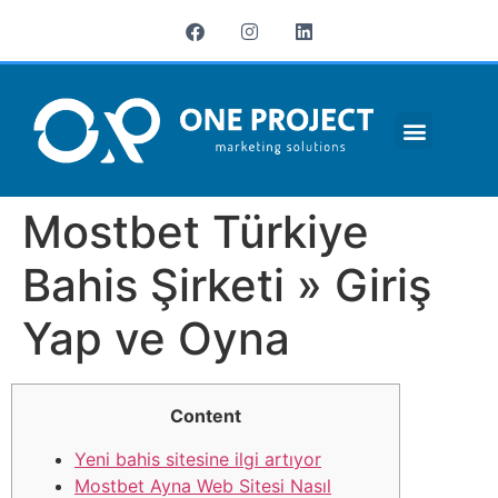
¿QUIÉNES SOMOS?
Mostbet Türkiye
Bahis Şirketi » Giriş
Yap ve Oyna
Content
Yeni bahis sitesine ilgi artıyor
Mostbet Ayna Web Sitesi Nasıl