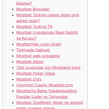
Bulunur?
Mostbet Bonusları
Mostbet Türkiye casino sitesi giriş
adresi nedir?
Mostbet Turkiye TR
Mostbet Uygulaması Nasıl İndirilir
ve Kurulur?
Mostbet’teki oyun türleri
Türkiyede faaliyeti
Mostbet web uygulama
Mostbet eSpor
Türk oyuncular için Mostbet’e kayıt
Mostbet Poker Odası
Mostbet Giriş
Çevrimiçi Casino Mostbet.com
Mostbet’te Bahis Yapabileceğiniz
Popüler Ligler ve Turnuvalar
Mostbet Özellikleri: Kolay ve güvenli
bahis oynama imkanı