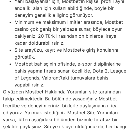
Yeni başlayanlar için, Mostbet’in kişisel profili aynı
anda iki alan için kullanılabildiğinde, böyle bir
deneyim genellikle ilginç görünüyor.
Minimum ve maksimum limitler arasında, Mostbet
casino çok geniş bir yelpaze sunar, böylece oyun
bakiyenizi 20 Türk lirasından on binlerce liraya
kadar doldurabilirsiniz.
Site arayüzü, kayıt ve Mostbet’e giriş konularını
görüştük.
Mostbet bahisçinin ofisinde, e-spor disiplinlerine
bahis yapma fırsatı sunar, özellikle, Dota 2, League
of Legends, Valorant’taki turnuvalara bahis
yapabilirsiniz.
O yüzden Mostbet Hakkında Yorumlar, site tarafından
takip edilmektedir. Bu bölümde yaşadığınız Mostbet
tecrübe ve deneyimlerinizi bizlerle paylaşmanızı rica
ediyoruz. Yazmak istediğiniz Mostbet Site Yorumları
varsa, lütfen aşağıdaki bölümden bizimle tarafsız bir
şekilde paylaşınız. Siteye ilk üye olduğunuzda, her hangi