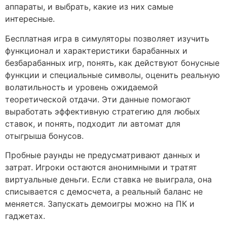
аппараты, и выбрать, какие из них самые
интересные.
Бесплатная игра в симуляторы позволяет изучить
функционал и характеристики барабанных и
безбарабанных игр, понять, как действуют бонусные
функции и специальные символы, оценить реальную
волатильность и уровень ожидаемой
теоретической отдачи. Эти данные помогают
выработать эффективную стратегию для любых
ставок, и понять, подходит ли автомат для
отыгрыша бонусов.
Пробные раунды не предусматривают данных и
затрат. Игроки остаются анонимными и тратят
виртуальные деньги. Если ставка не выиграла, она
списывается с демосчета, а реальный баланс не
меняется. Запускать демоигры можно на ПК и
гаджетах.