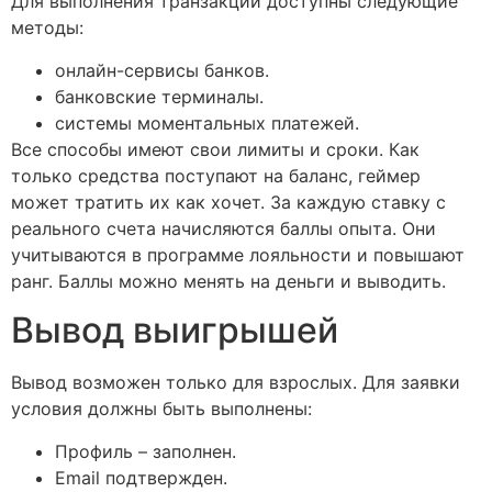
Для выполнения транзакции доступны следующие
методы:
онлайн-сервисы банков.
банковские терминалы.
системы моментальных платежей.
Все способы имеют свои лимиты и сроки. Как
только средства поступают на баланс, геймер
может тратить их как хочет. За каждую ставку с
реального счета начисляются баллы опыта. Они
учитываются в программе лояльности и повышают
ранг. Баллы можно менять на деньги и выводить.
Вывод выигрышей
Вывод возможен только для взрослых. Для заявки
условия должны быть выполнены:
Профиль – заполнен.
Email подтвержден.