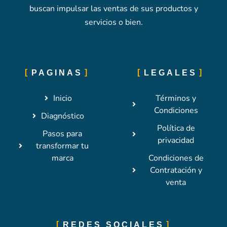
buscan impulsar las ventas de sus productos y
servicios o bien.
PAGINAS
LEGALES
Inicio
Términos y
Condiciones
Diagnóstico
Política de
Pasos para
privacidad
transformar tu
marca
Condiciones de
Contratación y
venta
REDES SOCIALES