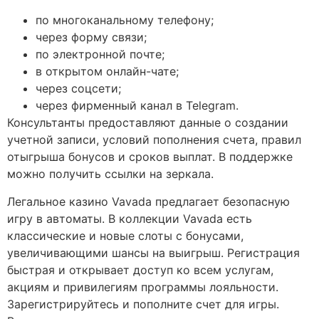
по многоканальному телефону;
через форму связи;
по электронной почте;
в открытом онлайн-чате;
через соцсети;
через фирменный канал в Telegram.
Консультанты предоставляют данные о создании
учетной записи, условий пополнения счета, правил
отыгрыша бонусов и сроков выплат. В поддержке
можно получить ссылки на зеркала.
Легальное казино Vavada предлагает безопасную
игру в автоматы. В коллекции Vavada есть
классические и новые слоты с бонусами,
увеличивающими шансы на выигрыш. Регистрация
быстрая и открывает доступ ко всем услугам,
акциям и привилегиям программы лояльности.
Зарегистрируйтесь и пополните счет для игры.