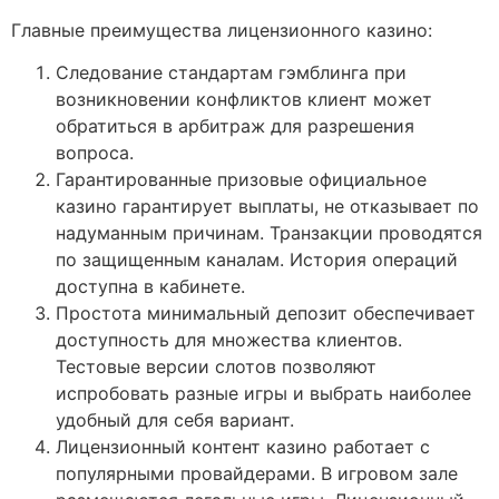
Главные преимущества лицензионного казино:
Следование стандартам гэмблинга при
возникновении конфликтов клиент может
обратиться в арбитраж для разрешения
вопроса.
Гарантированные призовые официальное
казино гарантирует выплаты, не отказывает по
надуманным причинам. Транзакции проводятся
по защищенным каналам. История операций
доступна в кабинете.
Простота минимальный депозит обеспечивает
доступность для множества клиентов.
Тестовые версии слотов позволяют
испробовать разные игры и выбрать наиболее
удобный для себя вариант.
Лицензионный контент казино работает с
популярными провайдерами. В игровом зале