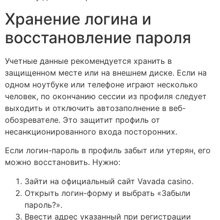
Хранение логина и
восстановление пароля
Учетные данные рекомендуется хранить в
защищенном месте или на внешнем диске. Если на
одном ноутбуке или телефоне играют несколько
человек, по окончанию сессии из профиля следует
выходить и отключить автозаполнение в веб-
обозревателе. Это защитит профиль от
несанкционированного входа посторонних.
Если логин-пароль в профиль забыт или утерян, его
можно восстановить. Нужно:
Зайти на официальный сайт Vavada casino.
Открыть логин-форму и выбрать «Забыли
пароль?».
Ввести адрес указанный при регистрации