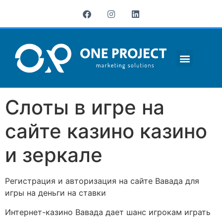
¿QUIÉNES SOMOS?
Слоты в игре на
сайте казино казино
и зеркале
Регистрация и авторизация на сайте Вавада для
игры на деньги на ставки
Интернет-казино Вавада дает шанс игрокам играть