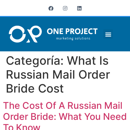
¿QUIÉNES SOMOS?
Categoría:
What Is
Russian Mail Order
Bride Cost
The Cost Of A Russian Mail
Order Bride: What You Need
To Know