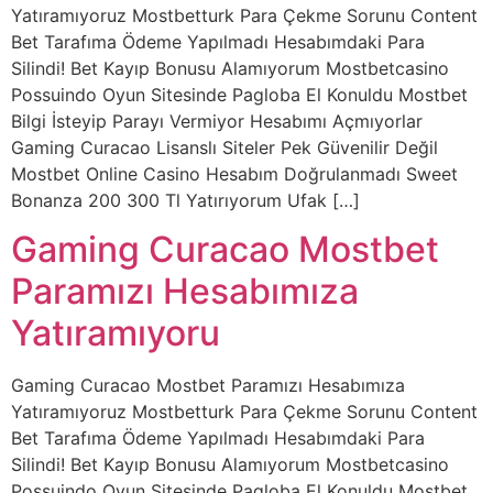
Yatıramıyoruz Mostbetturk Para Çekme Sorunu Content
Bet Tarafıma Ödeme Yapılmadı Hesabımdaki Para
Silindi! Bet Kayıp Bonusu Alamıyorum Mostbetcasino
Possuindo Oyun Sitesinde Pagloba El Konuldu Mostbet
Bilgi İsteyip Parayı Vermiyor Hesabımı Açmıyorlar
Gaming Curacao Lisanslı Siteler Pek Güvenilir Değil
Mostbet Online Casino Hesabım Doğrulanmadı Sweet
Bonanza 200 300 Tl Yatırıyorum Ufak […]
Gaming Curacao Mostbet
Paramızı Hesabımıza
Yatıramıyoru
Gaming Curacao Mostbet Paramızı Hesabımıza
Yatıramıyoruz Mostbetturk Para Çekme Sorunu Content
Bet Tarafıma Ödeme Yapılmadı Hesabımdaki Para
Silindi! Bet Kayıp Bonusu Alamıyorum Mostbetcasino
Possuindo Oyun Sitesinde Pagloba El Konuldu Mostbet