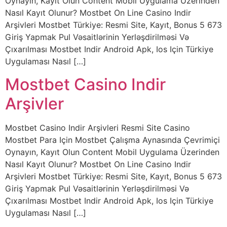
Oynayın, Kayıt Olun Content Mobil Uygulama Üzerinden
Nasıl Kayıt Olunur? Mostbet On Line Casino Indir
Arşivleri Mostbet Türkiye: Resmi Site, Kayıt, Bonus 5 673
Giriş Yapmak Pul Vəsaitlərinin Yerləşdirilməsi Və
Çıxarılması Mostbet Indir Android Apk, Ios Için Türkiye ️
Uygulaması Nasıl […]
Mostbet Casino Indir
Arşivler
Mostbet Casino Indir Arşivleri Resmi Site Casino
Mostbet Para Için Mostbet Çalışma Aynasında Çevrimiçi
Oynayın, Kayıt Olun Content Mobil Uygulama Üzerinden
Nasıl Kayıt Olunur? Mostbet On Line Casino Indir
Arşivleri Mostbet Türkiye: Resmi Site, Kayıt, Bonus 5 673
Giriş Yapmak Pul Vəsaitlərinin Yerləşdirilməsi Və
Çıxarılması Mostbet Indir Android Apk, Ios Için Türkiye ️
Uygulaması Nasıl […]