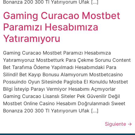
Bonanza 200 300 Tl Yatırıyorum Ufak […]
Gaming Curacao Mostbet
Paramızı Hesabımıza
Yatıramıyoru
Gaming Curacao Mostbet Paramızı Hesabımıza
Yatıramıyoruz Mostbetturk Para Çekme Sorunu Content
Bet Tarafıma Ödeme Yapılmadı Hesabımdaki Para
Silindi! Bet Kayıp Bonusu Alamıyorum Mostbetcasino
Possuindo Oyun Sitesinde Pagloba El Konuldu Mostbet
Bilgi İsteyip Parayı Vermiyor Hesabımı Açmıyorlar
Gaming Curacao Lisanslı Siteler Pek Güvenilir Değil
Mostbet Online Casino Hesabım Doğrulanmadı Sweet
Bonanza 200 300 Tl Yatırıyorum Ufak […]
Siguiente
→