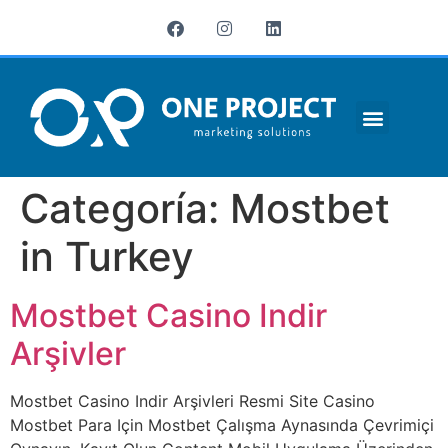
¿QUIÉNES SOMOS?
Categoría:
Mostbet
in Turkey
Mostbet Casino Indir
Arşivler
Mostbet Casino Indir Arşivleri Resmi Site Casino
Mostbet Para Için Mostbet Çalışma Aynasında Çevrimiçi