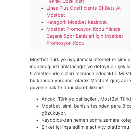
Teknik Özellikleri
Lines Plus Coefficients Of Bets At
Mostbet
Kategori: Mostbet Kazinosu
Mostbet Promosyon Kodu Yılında
Başarılı Spor Bahisleri İçin Mostbet
Promosyon Kodu
Mostbet Türkiye uygulaması internet erişimi o
indireceğinizi anlatacağız ve detaylı bir şek
hizmetlerinde sizleri memnun edecektir. Mostbe
bu konuda yardımcı olarak Mostbet giriş adres
güvenle nakite dönüştürebilirsiniz.
Ancak, Türkiye bahisçileri, MostBet Türkiy
Mostbet isimli bahis sitesinden para 3
gözüküyor.
Kaydolduktan hemen sonra zamanı kolay b
Şirket içi inşa edilmiş activity platformu