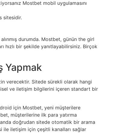
stiyorsanız Mostbet mobil uygulamasını
sitesidir.
 alınmış durumda. Mostbet, günün the girl
 hızlı bir şekilde yanıtlayabilirsiniz. Birçok
iş Yapmak
in verecektir. Sitede sürekli olarak hangi
l ve iletişim bilgilerini içeren standart bir
droid için Mostbet, yeni müşterilere
bet, müşterilerine ilk para yatırma
amanda doğrudan sitede otomatik bir arama
e iletişim için çeşitli kanalları sağlar