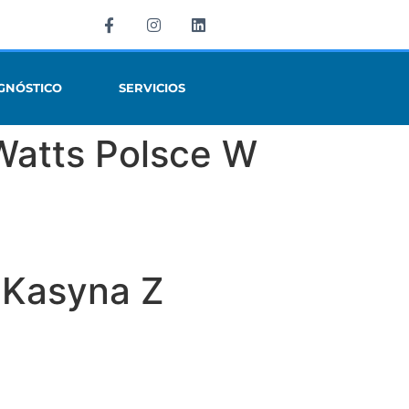
GNÓSTICO
SERVICIOS
Watts Polsce W
 Kasyna Z