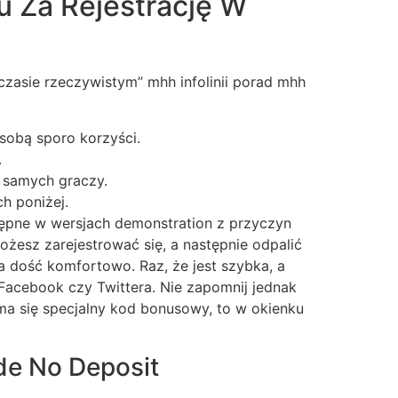
 Za Rejestrację W
zasie rzeczywistym” mhh infolinii porad mhh
.
sobą sporo korzyści.
.
 samych graczy.
h poniżej.
stępne w wersjach demonstration z przyczyn
żesz zarejestrować się, a następnie odpalić
a dość komfortowo. Raz, że jest szybka, a
 Facebook czy Twittera. Nie zapomnij jednak
 ma się specjalny kod bonusowy, to w okienku
de No Deposit