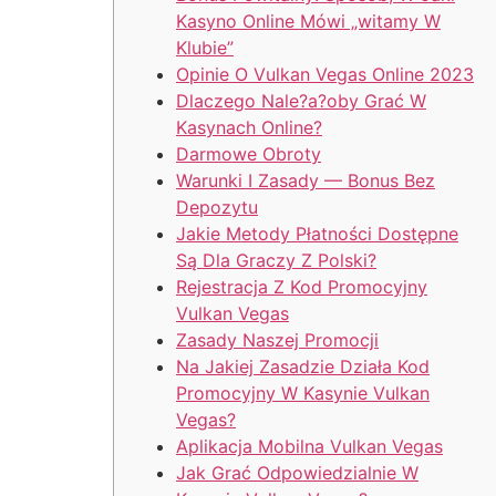
Kasyno Online Mówi „witamy W
Klubie”
Opinie O Vulkan Vegas Online 2023
Dlaczego Nale?a?oby Grać W
Kasynach Online?
Darmowe Obroty
Warunki I Zasady — Bonus Bez
Depozytu
Jakie Metody Płatności Dostępne
Są Dla Graczy Z Polski?
Rejestracja Z Kod Promocyjny
Vulkan Vegas
Zasady Naszej Promocji
Na Jakiej Zasadzie Działa Kod
Promocyjny W Kasynie Vulkan
Vegas?
Aplikacja Mobilna Vulkan Vegas
Jak Grać Odpowiedzialnie W