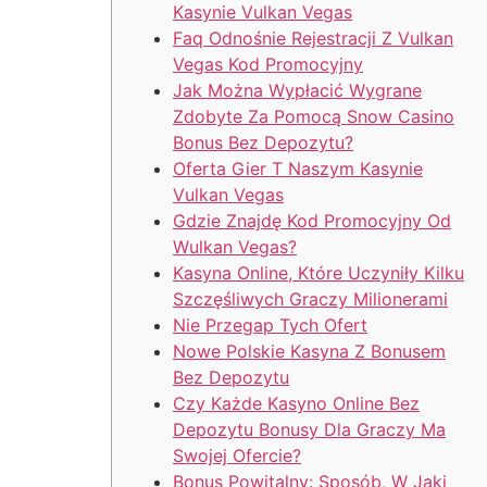
Kasynie Vulkan Vegas
Faq Odnośnie Rejestracji Z Vulkan
Vegas Kod Promocyjny
Jak Można Wypłacić Wygrane
Zdobyte Za Pomocą Snow Casino
Bonus Bez Depozytu?
Oferta Gier T Naszym Kasynie
Vulkan Vegas
Gdzie Znajdę Kod Promocyjny Od
Wulkan Vegas?
Kasyna Online, Które Uczyniły Kilku
Szczęśliwych Graczy Milionerami
Nie Przegap Tych Ofert
Nowe Polskie Kasyna Z Bonusem
Bez Depozytu
Czy Każde Kasyno Online Bez
Depozytu Bonusy Dla Graczy Ma
Swojej Ofercie?
Bonus Powitalny: Sposób, W Jaki