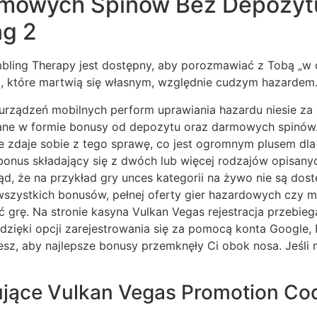
rmowych Spinów Bez Depozytu
ng 2
ling Therapy jest dostępny, aby porozmawiać z Tobą „w c
ób, które martwią się własnym, względnie cudzym hazardem
urządzeń mobilnych perform uprawiania hazardu niesie za 
ane w formie bonusy od depozytu oraz darmowych spinów
e zdaje sobie z tego sprawę, co jest ogromnym plusem dla
 bonus składający się z dwóch lub więcej rodzajów opisanyc
tąd, że na przykład gry unces kategorii na żywo nie są do
zystkich bonusów, pełnej oferty gier hazardowych czy mo
 grę. Na stronie kasyna Vulkan Vegas rejestracja przebieg
 dzięki opcji zarejestrowania się za pomocą konta Google,
cesz, aby najlepsze bonusy przemknęły Ci obok nosa. Jeśli
jące Vulkan Vegas Promotion Co