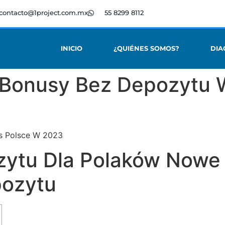
contacto@1project.com.mx
55 8299 8112
INICIO
¿QUIÉNES SOMOS?
DIA
e Bonusy Bez Depozytu 
ts Polsce W 2023
zytu Dla Polaków Nowe
ozytu