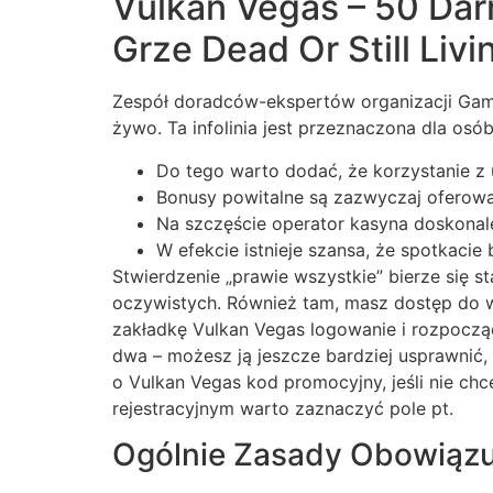
Vulkan Vegas – 50 Da
Grze Dead Or Still Livi
Zespół doradców-ekspertów organizacji Gamb
żywo. Ta infolinia jest przeznaczona dla os
Do tego warto dodać, że korzystanie z 
Bonusy powitalne są zazwyczaj oferow
Na szczęście operator kasyna doskonal
W efekcie istnieje szansa, że spotkacie
Stwierdzenie „prawie wszystkie” bierze się s
oczywistych. Również tam, masz dostęp do ws
zakładkę Vulkan Vegas logowanie i rozpocząć
dwa – możesz ją jeszcze bardziej usprawnić,
o Vulkan Vegas kod promocyjny, jeśli nie ch
rejestracyjnym warto zaznaczyć pole pt.
Ogólnie Zasady Obowiązu