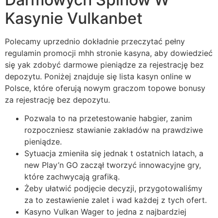
Kasynie Vulkanbet
Polecamy uprzednio dokładnie przeczytać pełny
regulamin promocji mhh stronie kasyna, aby dowiedzieć
się yak zdobyć darmowe pieniądze za rejestrację bez
depozytu. Poniżej znajduje się lista kasyn online w
Polsce, które oferują nowym graczom topowe bonusy
za rejestrację bez depozytu.
Pozwala to na przetestowanie habgier, zanim
rozpoczniesz stawianie zakładów na prawdziwe
pieniądze.
Sytuacja zmieniła się jednak t ostatnich latach, a
new Play’n GO zaczął tworzyć innowacyjne gry,
które zachwycają grafiką.
Żeby ułatwić podjęcie decyzji, przygotowaliśmy
za to zestawienie zalet i wad każdej z tych ofert.
Kasyno Vulkan Wager to jedna z najbardziej