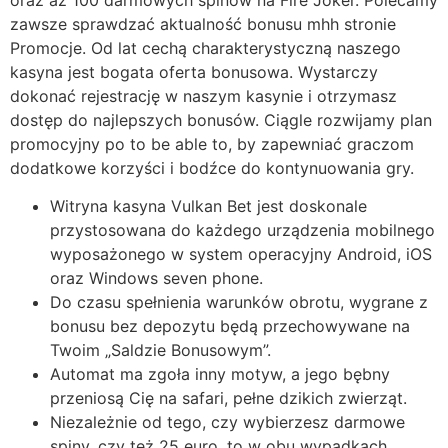
zawsze sprawdzać aktualność bonusu mhh stronie
Promocje. Od lat cechą charakterystyczną naszego
kasyna jest bogata oferta bonusowa. Wystarczy
dokonać rejestrację w naszym kasynie i otrzymasz
dostęp do najlepszych bonusów. Ciągle rozwijamy plan
promocyjny po to be able to, by zapewniać graczom
dodatkowe korzyści i bodźce do kontynuowania gry.
Witryna kasyna Vulkan Bet jest doskonale
przystosowana do każdego urządzenia mobilnego
wyposażonego w system operacyjny Android, iOS
oraz Windows seven phone.
Do czasu spełnienia warunków obrotu, wygrane z
bonusu bez depozytu będą przechowywane na
Twoim „Saldzie Bonusowym”.
Automat ma zgoła inny motyw, a jego bębny
przeniosą Cię na safari, pełne dzikich zwierząt.
Niezależnie od tego, czy wybierzesz darmowe
spiny, czy też 25 euro, to w obu wypadkach