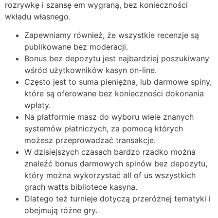
rozrywkę i szansę em wygraną, bez konieczności
wkładu własnego.
Zapewniamy również, że wszystkie recenzje są
publikowane bez moderacji.
Bonus bez depozytu jest najbardziej poszukiwany
wśród użytkowników kasyn on-line.
Często jest to suma pieniężna, lub darmowe spiny,
które są oferowane bez konieczności dokonania
wpłaty.
Na platformie masz do wyboru wiele znanych
systemów płatniczych, za pomocą których
możesz przeprowadzać transakcje.
W dzisiejszych czasach bardzo rzadko można
znaleźć bonus darmowych spinów bez depozytu,
który można wykorzystać all of us wszystkich
grach watts bibliotece kasyna.
Dlatego też turnieje dotyczą przeróżnej tematyki i
obejmują różne gry.