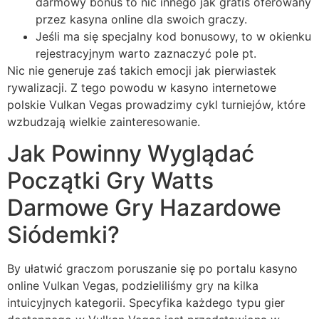
darmowy bonus to nic innego jak gratis oferowany
przez kasyna online dla swoich graczy.
Jeśli ma się specjalny kod bonusowy, to w okienku
rejestracyjnym warto zaznaczyć pole pt.
Nic nie generuje zaś takich emocji jak pierwiastek
rywalizacji. Z tego powodu w kasyno internetowe
polskie Vulkan Vegas prowadzimy cykl turniejów, które
wzbudzają wielkie zainteresowanie.
Jak Powinny Wyglądać
Początki Gry Watts
Darmowe Gry Hazardowe
Siódemki?
By ułatwić graczom poruszanie się po portalu kasyno
online Vulkan Vegas, podzieliliśmy gry na kilka
intuicyjnych kategorii. Specyfika każdego typu gier