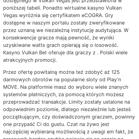
dostępnego w Vulkan Vegas jest przedstawiona w
poniższej tabeli. Ponadto wirtualne kasyno Vulkan
Vegas wyróżnia się certyfikatem eCOGRA. Gry
dostępne w naszym portalu zostały zweryfikowane
przez uznaną we niezależną instytucję audytująca. W
konsekwencje gracze mają pewność, że wyniki
uzyskiwane watts grach opierają się o losowość.
Kasyno Vulkan Bet oferuje dla graczy z . Polski wiele
atrakcyjnych promocji.
Przez ofertę powitalną można też zdobyć aż 125
darmowych obrotów na popularne sloty od Play’n
MOVE. Na platformie masz do wyboru wiele znanych
systemów płatniczych, za pomocą których możesz
przeprowadzać transakcje. Limity zostały ustalone na
odpowiednim poziomie, dlatego niezależnie lub jesteś
początkującym, czy doświadczonym graczem, powinny
one przypaść Ci do gustu. Czat na żywo jest
najczęściej wybieraną możliwością z uwagi em fakt, że
pracownik bardzo szybko pojawia się na czasie po