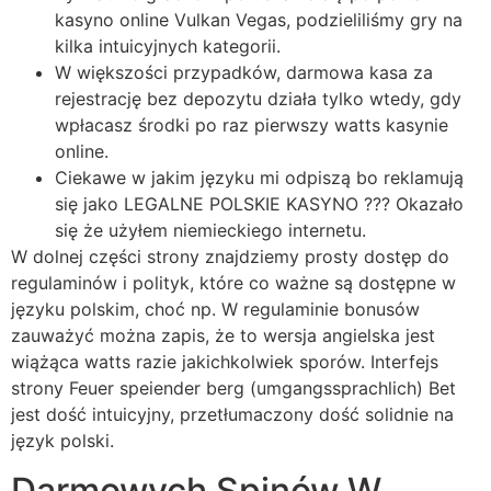
kasyno online Vulkan Vegas, podzieliliśmy gry na
kilka intuicyjnych kategorii.
W większości przypadków, darmowa kasa za
rejestrację bez depozytu działa tylko wtedy, gdy
wpłacasz środki po raz pierwszy watts kasynie
online.
Ciekawe w jakim języku mi odpiszą bo reklamują
się jako LEGALNE POLSKIE KASYNO ??? Okazało
się że użyłem niemieckiego internetu.
W dolnej części strony znajdziemy prosty dostęp do
regulaminów i polityk, które co ważne są dostępne w
języku polskim, choć np. W regulaminie bonusów
zauważyć można zapis, że to wersja angielska jest
wiążąca watts razie jakichkolwiek sporów. Interfejs
strony Feuer speiender berg (umgangssprachlich) Bet
jest dość intuicyjny, przetłumaczony dość solidnie na
język polski.
Darmowych Spinów W