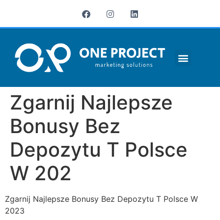
¿QUIÉNES SOMOS?
Zgarnij Najlepsze
Bonusy Bez
Depozytu T Polsce
W 202
Zgarnij Najlepsze Bonusy Bez Depozytu T Polsce W
2023