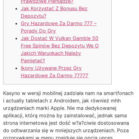
Prawdziwe Pieniądze?
Jak Korzystać Z Bonusu Bez
Depozytu?
Gry Hazardowe Za Darmo 777 –
Porady Do Gry
Jak Dostać W Vulkan Gamble 50
Free Spinów Bez Depozytu We O
Jakich Warunkach Należy
Pamiętać?
Ikony Używane Przez Gry
Hazardowe Za Darmo 77777
Kasyno w wersji mobilnej zadziała nam na smartfonach
i actually tabletach z Androidem, jak również mhh
urządzeniach marki Apple. Nie ma dedykowanej
aplikacji, którą można by zainstalować, jednak sama
strona internetowa jest dość w?a?ciwie dostosowana
do odtwarzania się w mniejszych urządzeniach. Poza
rozgrywkami w menu znajduje się opcja unces