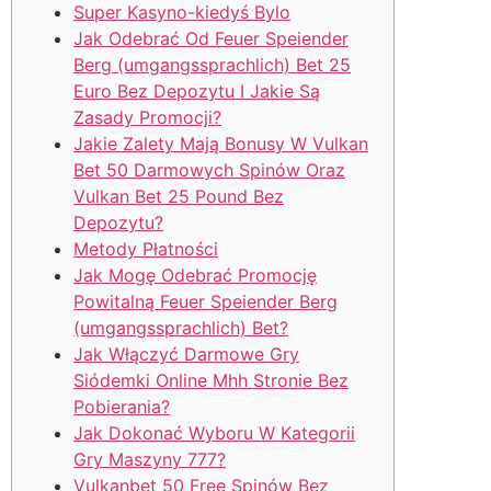
Super Kasyno-kiedyś Bylo
Jak Odebrać Od Feuer Speiender
Berg (umgangssprachlich) Bet 25
Euro Bez Depozytu I Jakie Są
Zasady Promocji?
Jakie Zalety Mają Bonusy W Vulkan
Bet 50 Darmowych Spinów Oraz
Vulkan Bet 25 Pound Bez
Depozytu?
Metody Płatności
Jak Mogę Odebrać Promocję
Powitalną Feuer Speiender Berg
(umgangssprachlich) Bet?
Jak Włączyć Darmowe Gry
Siódemki Online Mhh Stronie Bez
Pobierania?
Jak Dokonać Wyboru W Kategorii
Gry Maszyny 777?
Vulkanbet 50 Free Spinów Bez