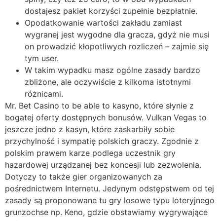
dostajesz pakiet korzyści zupełnie bezpłatnie.
Opodatkowanie wartości zakładu zamiast
wygranej jest wygodne dla gracza, gdyż nie musi
on prowadzić kłopotliwych rozliczeń – zajmie się
tym user.
W takim wypadku masz ogólne zasady bardzo
zbliżone, ale oczywiście z kilkoma istotnymi
różnicami.
Mr. Bet Casino to be able to kasyno, które słynie z
bogatej oferty dostępnych bonusów. Vulkan Vegas to
jeszcze jedno z kasyn, które zaskarbiły sobie
przychylność i sympatię polskich graczy. Zgodnie z
polskim prawem karze podlega uczestnik gry
hazardowej urządzanej bez koncesji lub zezwolenia.
Dotyczy to także gier organizowanych za
pośrednictwem Internetu. Jedynym odstępstwem od tej
zasady są proponowane tu gry losowe typu loteryjnego
grunzochse np. Keno, gdzie obstawiamy wygrywające