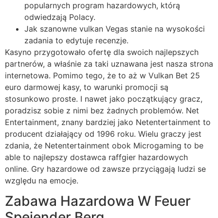
popularnych program hazardowych, którą
odwiedzają Polacy.
Jak szanowne vulkan Vegas stanie na wysokości
zadania to edytuje recenzje.
Kasyno przygotowało ofertę dla swoich najlepszych
partnerów, a właśnie za taki uznawana jest nasza strona
internetowa. Pomimo tego, że to aż w Vulkan Bet 25
euro darmowej kasy, to warunki promocji są
stosunkowo proste. I nawet jako początkujący gracz,
poradzisz sobie z nimi bez żadnych problemów. Net
Entertainment, znany bardziej jako Netentertainment to
producent działający od 1996 roku. Wielu graczy jest
zdania, że Netentertainment obok Microgaming to be
able to najlepszy dostawca raffgier hazardowych
online. Gry hazardowe od zawsze przyciągają ludzi se
względu na emocje.
Zabawa Hazardowa W Feuer
Speiender Berg