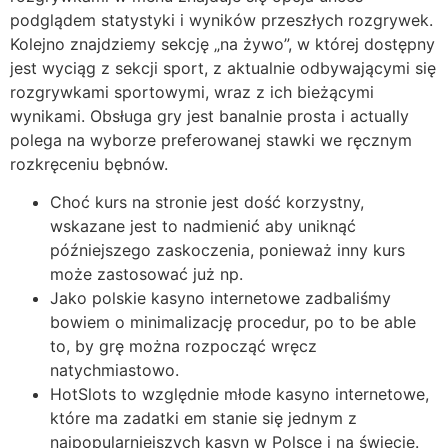
podglądem statystyki i wyników przeszłych rozgrywek.
Kolejno znajdziemy sekcję „na żywo”, w której dostępny
jest wyciąg z sekcji sport, z aktualnie odbywającymi się
rozgrywkami sportowymi, wraz z ich bieżącymi
wynikami. Obsługa gry jest banalnie prosta i actually
polega na wyborze preferowanej stawki we ręcznym
rozkręceniu bębnów.
Choć kurs na stronie jest dość korzystny,
wskazane jest to nadmienić aby uniknąć
późniejszego zaskoczenia, ponieważ inny kurs
może zastosować już np.
Jako polskie kasyno internetowe zadbaliśmy
bowiem o minimalizację procedur, po to be able
to, by grę można rozpocząć wręcz
natychmiastowo.
HotSlots to względnie młode kasyno internetowe,
które ma zadatki em stanie się jednym z
najpopularniejszych kasyn w Polsce i na świecie.