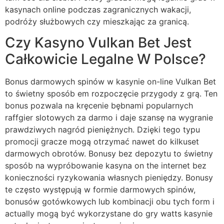
kasynach online podczas zagranicznych wakacji,
podróży służbowych czy mieszkając za granicą.
Czy Kasyno Vulkan Bet Jest
Całkowicie Legalne W Polsce?
Bonus darmowych spinów w kasynie on-line Vulkan Bet
to świetny sposób em rozpoczęcie przygody z grą. Ten
bonus pozwala na kręcenie bębnami popularnych
raffgier slotowych za darmo i daje szansę na wygranie
prawdziwych nagród pieniężnych. Dzięki tego typu
promocji gracze mogą otrzymać nawet do kilkuset
darmowych obrotów. Bonusy bez depozytu to świetny
sposób na wypróbowanie kasyna on the internet bez
konieczności ryzykowania własnych pieniędzy. Bonusy
te często występują w formie darmowych spinów,
bonusów gotówkowych lub kombinacji obu tych form i
actually mogą być wykorzystane do gry watts kasynie