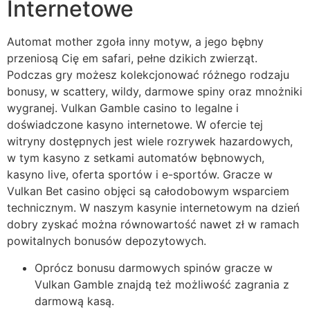
Internetowe
Automat mother zgoła inny motyw, a jego bębny
przeniosą Cię em safari, pełne dzikich zwierząt.
Podczas gry możesz kolekcjonować różnego rodzaju
bonusy, w scattery, wildy, darmowe spiny oraz mnożniki
wygranej. Vulkan Gamble casino to legalne i
doświadczone kasyno internetowe. W ofercie tej
witryny dostępnych jest wiele rozrywek hazardowych,
w tym kasyno z setkami automatów bębnowych,
kasyno live, oferta sportów i e-sportów. Gracze w
Vulkan Bet casino objęci są całodobowym wsparciem
technicznym. W naszym kasynie internetowym na dzień
dobry zyskać można równowartość nawet zł w ramach
powitalnych bonusów depozytowych.
Oprócz bonusu darmowych spinów gracze w
Vulkan Gamble znajdą też możliwość zagrania z
darmową kasą.