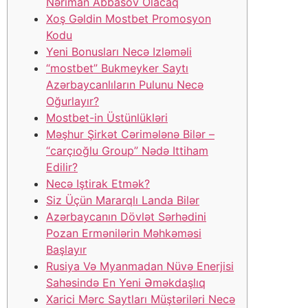
Nəriman Abbasov Olacaq
Xoş Gəldin Mostbet Promosyon
Kodu
Yeni Bonusları Necə Izləməli
“mostbet” Bukmeyker Saytı
Azərbaycanlıların Pulunu Necə
Oğurlayır?
Mostbet-in Üstünlükləri
Məşhur Şirkət Cərimələnə Bilər –
“carçıoğlu Group” Nədə Ittiham
Edilir?
Nесə Iştirаk Еtmək?
Siz Üçün Mararqlı Landa Bilər
Azərbaycanın Dövlət Sərhədini
Pozan Ermənilərin Məhkəməsi
Başlayır
Rusiya Və Myanmadan Nüvə Enerjisi
Sahəsində En Yeni Əməkdaşlıq
Xarici Mərc Saytları Müştəriləri Necə