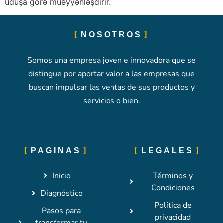
uduşа görə müəyyənləşdirir.
NOSOTROS
Somos una empresa joven e innovadora que se
distingue por aportar valor a las empresas que
buscan impulsar las ventas de sus productos y
servicios o bien.
PAGINAS
LEGALES
Inicio
Términos y
Condiciones
Diagnóstico
Política de
Pasos para
privacidad
transformar tu