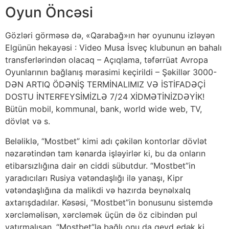
Оyun Önсəsi
Gözləri görməsə də, «Qarabağ»ın hər oyununu izləyən
Elgünün hekayəsi : Video Musa İsveç klubunun ən bahalı
transferlərindən olacaq – Açıqlama, təfərrüat Avropa
Oyunlarının bağlanış mərasimi keçirildi – Şəkillər 3000-
DƏN ARTIQ ÖDƏNİŞ TERMİNALIMIZ VƏ İSTİFADƏÇİ
DOSTU İNTERFEYSİMİZLƏ 7/24 XİDMƏTİNİZDƏYİK!
Bütün mobil, kommunal, bank, world wide web, TV,
dövlət və s.
Beləliklə, “Mostbet” kimi adı çəkilən kontorlar dövlət
nəzarətindən tam kənarda işləyirlər ki, bu da onların
etibarsızlığına dair ən ciddi sübutdur. “Mostbet”in
yaradıcıları Rusiya vətəndaşlığı ilə yanaşı, Kipr
vətəndaşlığına da malikdi və hazırda beynəlxalq
axtarışdadılar. Kəsəsi, “Mostbet”in bonusunu sistemdə
xərcləməlisən, xərcləmək üçün də öz cibindən pul
yatırmalısan. “Mostbet”lə bağlı onu da qeyd edək ki,