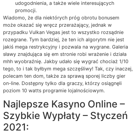
udogodnienia, a także wiele interesujących
promocji.
Wiadomo, że dla niektórych próg obrotu bonusem
może okazać się wręcz przerażający, jednak w
przypadku Vulkan Vegas jest to wszystko rozsądnie
rozegrane. Tym bardziej, że ten ich algorytm nie jest
jakiś mega restrykcyjny i pozwala na wygrane. Galeria
sławy znajdująca się em stronie robi wrażenie i działa
mhh wyobraźnię. Jakby udało się wygrać chociaż 1/10
tego, to i tak byłbym mega szczęśliwy! Tak, czy inaczej,
polecam ten dom, także za sprawą sporej liczby gier
on-line. Dostępny tylko dla graczy, którzy osiągnęli
poziom 10 watts programie lojalnościowym.
Najlepsze Kasyno Online –
Szybkie Wypłaty – Styczeń
2021: