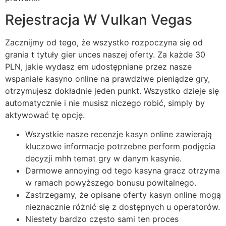
Rejestracja W Vulkan Vegas
Zacznijmy od tego, że wszystko rozpoczyna się od
grania t tytuły gier unces naszej oferty. Za każde 30
PLN, jakie wydasz em udostępniane przez nasze
wspaniałe kasyno online na prawdziwe pieniądze gry,
otrzymujesz dokładnie jeden punkt. Wszystko dzieje się
automatycznie i nie musisz niczego robić, simply by
aktywować tę opcję.
Wszystkie nasze recenzje kasyn online zawierają
kluczowe informacje potrzebne perform podjęcia
decyzji mhh temat gry w danym kasynie.
Darmowe annoying od tego kasyna gracz otrzyma
w ramach powyższego bonusu powitalnego.
Zastrzegamy, że opisane oferty kasyn online mogą
nieznacznie różnić się z dostępnych u operatorów.
Niestety bardzo często sami ten proces