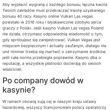
Aby wypłacić wygraną z każdego bonusu, łączna kwota
Twoich zakładów musi przekraczać kwotę uzyskanego
bonusu 40 razy. Kasyno online Vulkan Las vegas
powstało w 2016 roku i błyskawicznie zdobyło serca
graczy z Polski. Jeśli kasyno Vulkan Las vegas Poland
nie działa, otrzymasz odpowiednią wiadomość o tym,
gdy spróbujesz się zarejestrować. Vulkan Vegas jest
miejscem bezpiecznym i actually zaufanym, dlatego nie
und nimmer trzeba się martwić o zatrzymanie środków,
jeśli cała norma przebiegła poprawnie. Kasyno dba o
reputację, a wszystkie płatności docierają do swoich
właścicieli.
Po company dowód w
kasynie?
W ramach obowią zują cej w naszym kraju ustawy
hazardowej, wszyscy licencjonowani polscy operatorzy