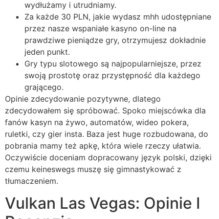
wydłużamy i utrudniamy.
Za każde 30 PLN, jakie wydasz mhh udostępniane
przez nasze wspaniałe kasyno on-line na
prawdziwe pieniądze gry, otrzymujesz dokładnie
jeden punkt.
Gry typu slotowego są najpopularniejsze, przez
swoją prostotę oraz przystępność dla każdego
grającego.
Opinie zdecydowanie pozytywne, dlatego
zdecydowałem się spróbować. Spoko miejscówka dla
fanów kasyn na żywo, automatów, wideo pokera,
ruletki, czy gier insta. Baza jest huge rozbudowana, do
pobrania mamy też apkę, która wiele rzeczy ułatwia.
Oczywiście doceniam dopracowany język polski, dzięki
czemu keineswegs muszę się gimnastykować z
tłumaczeniem.
Vulkan Las Vegas: Opinie I