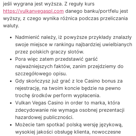
jeśli wygrana jest wyższa. Z reguły kurs
https://vulkanvegaspl.com
danego banku/portfelu jest
wyższy, z czego wynika różnica podczas przeliczania
waluty.
Nadmienić należy, iż powyższe przykłady znalazły
swoje miejsce w rankingu najbardziej uwielbianych
przez polskich graczy slotów.
Pora więc zatem przedstawić garść
najważniejszych faktów, zanim przejdziemy do
szczegółowego opisu.
Gdy skończysz już grać z Ice Casino bonus za
rejestrację, na twoim koncie będzie na pewno
trochę środków perform wypłacenia.
Vulkan Vegas Casino in order to marka, która
zdecydowanie nie wymaga osobnej prezentacji
hazardowej publiczności.
Możecie tam spotkać polską wersję językową,
wysokiej jakości obsługę klienta, nowoczesne