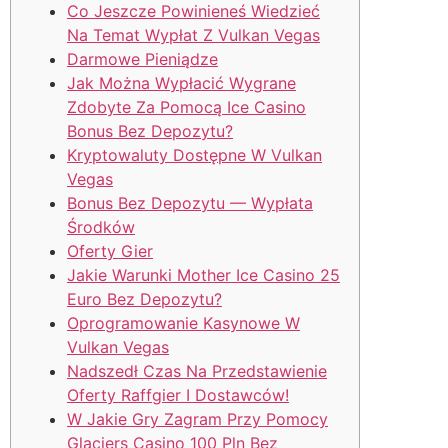
Co Jeszcze Powinieneś Wiedzieć
Na Temat Wypłat Z Vulkan Vegas
Darmowe Pieniądze
Jak Można Wypłacić Wygrane
Zdobyte Za Pomocą Ice Casino
Bonus Bez Depozytu?
Kryptowaluty Dostępne W Vulkan
Vegas
Bonus Bez Depozytu — Wypłata
Środków
Oferty Gier
Jakie Warunki Mother Ice Casino 25
Euro Bez Depozytu?
Oprogramowanie Kasynowe W
Vulkan Vegas
Nadszedł Czas Na Przedstawienie
Oferty Raffgier I Dostawców!
W Jakie Gry Zagram Przy Pomocy
Glaciers Casino 100 Pln Bez