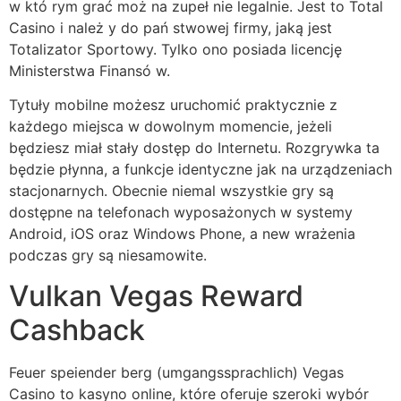
w któ rym grać moż na zupeł nie legalnie. Jest to Total
Casino i należ y do pań stwowej firmy, jaką jest
Totalizator Sportowy. Tylko ono posiada licencję
Ministerstwa Finansó w.
Tytuły mobilne możesz uruchomić praktycznie z
każdego miejsca w dowolnym momencie, jeżeli
będziesz miał stały dostęp do Internetu. Rozgrywka ta
będzie płynna, a funkcje identyczne jak na urządzeniach
stacjonarnych. Obecnie niemal wszystkie gry są
dostępne na telefonach wyposażonych w systemy
Android, iOS oraz Windows Phone, a new wrażenia
podczas gry są niesamowite.
Vulkan Vegas Reward
Cashback
Feuer speiender berg (umgangssprachlich) Vegas
Casino to kasyno online, które oferuje szeroki wybór