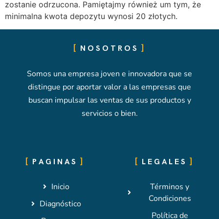
zostanie odrzucona. Pamiętajmy również um tym, że
minimalna kwota depozytu wynosi 20 złotych.
NOSOTROS
Somos una empresa joven e innovadora que se
distingue por aportar valor a las empresas que
buscan impulsar las ventas de sus productos y
servicios o bien.
PAGINAS
LEGALES
Inicio
Términos y
Condiciones
Diagnóstico
Política de