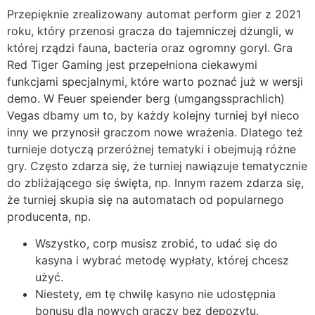
Przepięknie zrealizowany automat perform gier z 2021
roku, który przenosi gracza do tajemniczej dżungli, w
której rządzi fauna, bacteria oraz ogromny goryl. Gra
Red Tiger Gaming jest przepełniona ciekawymi
funkcjami specjalnymi, które warto poznać już w wersji
demo. W Feuer speiender berg (umgangssprachlich)
Vegas dbamy um to, by każdy kolejny turniej był nieco
inny we przynosił graczom nowe wrażenia. Dlatego też
turnieje dotyczą przeróżnej tematyki i obejmują różne
gry. Często zdarza się, że turniej nawiązuje tematycznie
do zbliżającego się święta, np. Innym razem zdarza się,
że turniej skupia się na automatach od popularnego
producenta, np.
Wszystko, corp musisz zrobić, to udać się do
kasyna i wybrać metodę wypłaty, której chcesz
użyć.
Niestety, em tę chwilę kasyno nie udostępnia
bonusu dla nowych graczy bez depozytu.