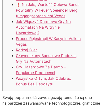
❗ Na Jaką Wartość Opiewa Bonus
Powitalny W Feuer Speiender Berg
(umgangssprachlich) Vegas
Jak Włączyć Darmowe Gry Na
Automatach Na Witrynie
Hazardowej?
Proces Rejestracji W Kasynie Vulkan
Vegas
Rodzaj Gier
Główne Ikony Bonusowe Podczas
Gry Na Automatach
Gry Hazardowe Za Darmo –
Popularne Producenci
Wszystko O Tym, Jak Odebrać
Bonus Bez Depozytu
Swoją popularność zawdzięczają temu, że są one
najbardziej zaawansowane technologicznie, graficznie