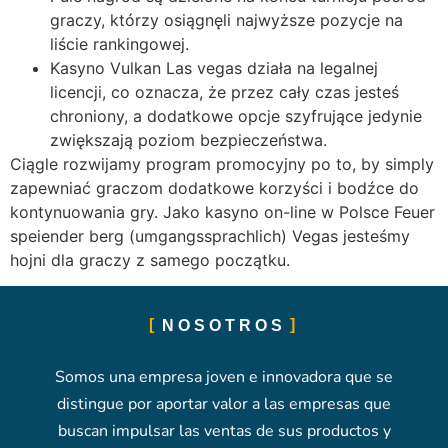
graczy, którzy osiągnęli najwyższe pozycje na
liście rankingowej.
Kasyno Vulkan Las vegas działa na legalnej
licencji, co oznacza, że przez cały czas jesteś
chroniony, a dodatkowe opcje szyfrujące jedynie
zwiększają poziom bezpieczeństwa.
Ciągle rozwijamy program promocyjny po to, by simply
zapewniać graczom dodatkowe korzyści i bodźce do
kontynuowania gry. Jako kasyno on-line w Polsce Feuer
speiender berg (umgangssprachlich) Vegas jesteśmy
hojni dla graczy z samego początku.
NOSOTROS
Somos una empresa joven e innovadora que se
distingue por aportar valor a las empresas que
buscan impulsar las ventas de sus productos y