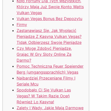
Koło Fortuny Dla Tych Wszystkich,
Którzy Mają Już Swoje Konto Watts
Vulkan Vegas
Vulkan Vegas Bonus Bez Depozytu
Firmy
Zastanawiasz Się, Jak Wypłacić
Pieniądze Z Kasyna Vulkan Vegas?
Tidak Odbierzesz Swoje Pieniądze
Czy Mogę Zdobyć Pieniądze,
Grając W Gry Sloty Online Za
Darmo?
Pomoc Techniczna Feuer Speiender
Berg (umgangssprachlich) Vegas
Najbardziej Przeceniane Filmy I
Seriale Mcu
Spodobało Ci Się Vulkan Las
Vegas? W Takim Razie Oceń
Również Lo Kasyna!
Zalety I Wady, Jakie Mają Darmowe