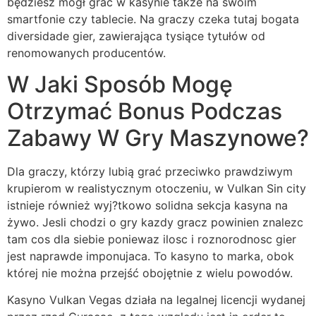
będziesz mógł grać w kasynie także na swoim
smartfonie czy tablecie. Na graczy czeka tutaj bogata
diversidade gier, zawierająca tysiące tytułów od
renomowanych producentów.
W Jaki Sposób Mogę
Otrzymać Bonus Podczas
Zabawy W Gry Maszynowe?
Dla graczy, którzy lubią grać przeciwko prawdziwym
krupierom w realistycznym otoczeniu, w Vulkan Sin city
istnieje również wyj?tkowo solidna sekcja kasyna na
żywo. Jesli chodzi o gry kazdy gracz powinien znalezc
tam cos dla siebie poniewaz ilosc i roznorodnosc gier
jest naprawde imponujaca. To kasyno to marka, obok
której nie można przejść obojętnie z wielu powodów.
Kasyno Vulkan Vegas działa na legalnej licencji wydanej