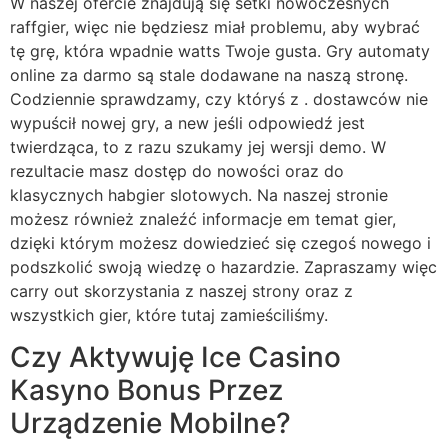
W naszej ofercie znajdują się setki nowoczesnych
raffgier, więc nie będziesz miał problemu, aby wybrać
tę grę, która wpadnie watts Twoje gusta. Gry automaty
online za darmo są stale dodawane na naszą stronę.
Codziennie sprawdzamy, czy któryś z . dostawców nie
wypuścił nowej gry, a new jeśli odpowiedź jest
twierdząca, to z razu szukamy jej wersji demo. W
rezultacie masz dostęp do nowości oraz do
klasycznych habgier slotowych. Na naszej stronie
możesz również znaleźć informacje em temat gier,
dzięki którym możesz dowiedzieć się czegoś nowego i
podszkolić swoją wiedzę o hazardzie. Zapraszamy więc
carry out skorzystania z naszej strony oraz z
wszystkich gier, które tutaj zamieściliśmy.
Czy Aktywuję Ice Casino
Kasyno Bonus Przez
Urządzenie Mobilne?