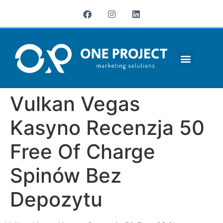
¿QUIÉNES SOMOS?
Vulkan Vegas
Kasyno Recenzja 50
Free Of Charge
Spinów Bez
Depozytu