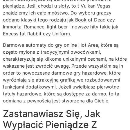
pieniądze. Jeśli chodzi u sloty, to t Vulkan Vegas
znajdziemy ich całe mnóstwo. Do wyboru graczy
oddano klasyki tego rodzaju jak Book of Dead czy
Immortal Romance, light beer i nowsze hity takie jak
Excess fat Rabbit czy Uniform.
Darmowe automaty do gry online Hot Area, które są
często mylone z tradycyjnymi owocówkami,
charakteryzują się kilkoma unikalnymi cechami, na które
wskazane jest zwrócić uwagę. Przede wszystkim są in
order to nowoczesne darmowe gry hazardowe, które
wyróżniają się atrakcyjną grafiką we rozbudowanymi
funkcjami dodatkowymi. Jeżeli uwielbiasz pierwotne
tytuły hazardowe, które są dostępne za darmo, to ta
odmiana z pewnością jest stworzona dla Ciebie.
Zastanawiasz Się, Jak
Wypłacić Pieniądze Z