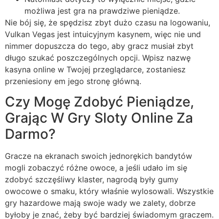
możliwa jest gra na prawdziwe pieniądze.
Nie bój się, że spędzisz zbyt dużo czasu na logowaniu,
Vulkan Vegas jest intuicyjnym kasynem, więc nie und
nimmer dopuszcza do tego, aby gracz musiał zbyt
długo szukać poszczególnych opcji. Wpisz nazwę
kasyna online w Twojej przeglądarce, zostaniesz
przeniesiony em jego stronę główną.
Czy Mogę Zdobyć Pieniądze,
Grając W Gry Sloty Online Za
Darmo?
Gracze na ekranach swoich jednorękich bandytów
mogli zobaczyć różne owoce, a jeśli udało im się
zdobyć szczęśliwy klaster, nagrodą były gumy
owocowe o smaku, który właśnie wylosowali. Wszystkie
gry hazardowe mają swoje wady we zalety, dobrze
byłoby je znać, żeby być bardziej świadomym graczem.