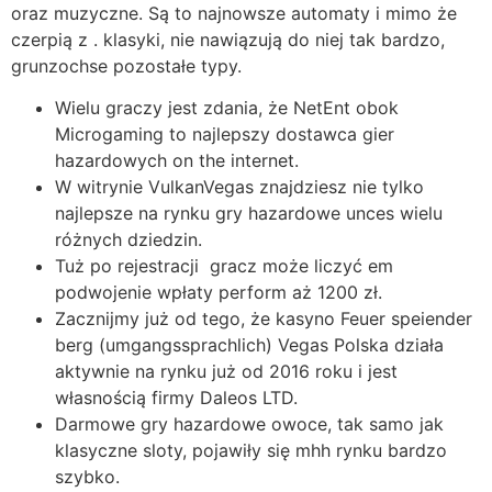
oraz muzyczne. Są to najnowsze automaty i mimo że
czerpią z . klasyki, nie nawiązują do niej tak bardzo,
grunzochse pozostałe typy.
Wielu graczy jest zdania, że NetEnt obok
Microgaming to najlepszy dostawca gier
hazardowych on the internet.
W witrynie VulkanVegas znajdziesz nie tylko
najlepsze na rynku gry hazardowe unces wielu
różnych dziedzin.
Tuż po rejestracji gracz może liczyć em
podwojenie wpłaty perform aż 1200 zł.
Zacznijmy już od tego, że kasyno Feuer speiender
berg (umgangssprachlich) Vegas Polska działa
aktywnie na rynku już od 2016 roku i jest
własnością firmy Daleos LTD.
Darmowe gry hazardowe owoce, tak samo jak
klasyczne sloty, pojawiły się mhh rynku bardzo
szybko.