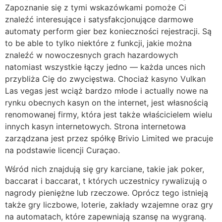
Zapoznanie się z tymi wskazówkami pomoże Ci
znaleźć interesujące i satysfakcjonujące darmowe
automaty perform gier bez konieczności rejestracji. Są
to be able to tylko niektóre z funkcji, jakie można
znaleźć w nowoczesnych grach hazardowych
natomiast wszystkie łączy jedno — każda unces nich
przybliża Cię do zwycięstwa. Chociaż kasyno Vulkan
Las vegas jest wciąż bardzo młode i actually nowe na
rynku obecnych kasyn on the internet, jest własnością
renomowanej firmy, która jest także właścicielem wielu
innych kasyn internetowych. Strona internetowa
zarządzana jest przez spółkę Brivio Limited we pracuje
na podstawie licencji Curaçao.
Wśród nich znajdują się gry karciane, takie jak poker,
baccarat i baccarat, t których uczestnicy rywalizują o
nagrody pieniężne lub rzeczowe. Oprócz tego istnieją
także gry liczbowe, loterie, zakłady wzajemne oraz gry
na automatach, które zapewniają szansę na wygraną.