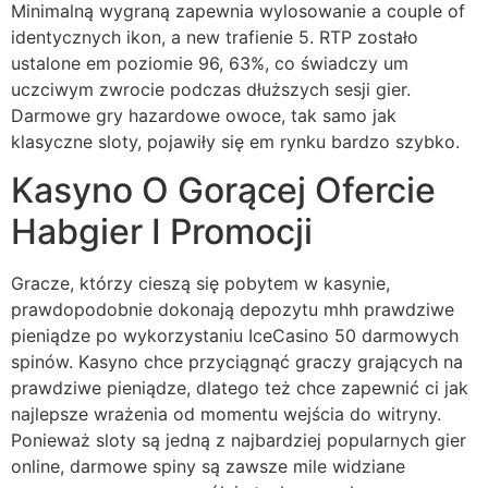
Minimalną wygraną zapewnia wylosowanie a couple of
identycznych ikon, a new trafienie 5. RTP zostało
ustalone em poziomie 96, 63%, co świadczy um
uczciwym zwrocie podczas dłuższych sesji gier.
Darmowe gry hazardowe owoce, tak samo jak
klasyczne sloty, pojawiły się em rynku bardzo szybko.
Kasyno O Gorącej Ofercie
Habgier I Promocji
Gracze, którzy cieszą się pobytem w kasynie,
prawdopodobnie dokonają depozytu mhh prawdziwe
pieniądze po wykorzystaniu IceCasino 50 darmowych
spinów. Kasyno chce przyciągnąć graczy grających na
prawdziwe pieniądze, dlatego też chce zapewnić ci jak
najlepsze wrażenia od momentu wejścia do witryny.
Ponieważ sloty są jedną z najbardziej popularnych gier
online, darmowe spiny są zawsze mile widziane