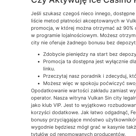
Jeśli szukasz czegoś nieco innego, dostępne 
liście metod płatności akceptowanych w Vulk
promocja, w której można otrzymać aż 90% o
w programie lojalnościowym. Możesz otrzyma
city nie oferuje żadnego bonusu bez depozyt
Zdobycie pieniędzy na start bez depozy
Promocja ta dostępna jest wyłącznie dl
linku.
Przeczytaj nasz poradnik i zdecyduj, k
Możesz więc w spokoju poćwiczyć swoje 
Opodatkowanie wartości zakładu zamiast wygr
operator. Nasza witryna Vulkan Sin city lega
jako klub VIP. Jest to wyjątkowo rozbudowa
korzyści dodatkowe. Jak łatwo odgadnąć, F
bonusy przyciągające mnóstwo użytkowników. 
wygodnie będziesz mógł grać w kasynie także
tytułów od renomowanych producentów.