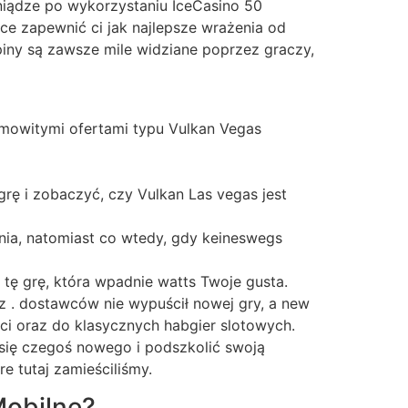
iądze po wykorzystaniu IceCasino 50
e zapewnić ci jak najlepsze wrażenia od
piny są zawsze mile widziane poprzez graczy,
amowitymi ofertami typu Vulkan Vegas
rę i zobaczyć, czy Vulkan Las vegas jest
nia, natomiast co wtedy, gdy keineswegs
 tę grę, która wpadnie watts Twoje gusta.
z . dostawców nie wypuścił nowej gry, a new
ści oraz do klasycznych habgier slotowych.
 się czegoś nowego i podszkolić swoją
e tutaj zamieściliśmy.
Mobilne?