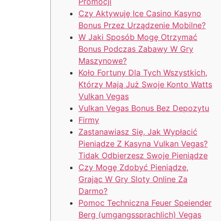
Promocji
Czy Aktywuję Ice Casino Kasyno
Bonus Przez Urządzenie Mobilne?
W Jaki Sposób Mogę Otrzymać
Bonus Podczas Zabawy W Gry
Maszynowe?
Koło Fortuny Dla Tych Wszystkich,
Którzy Mają Już Swoje Konto Watts
Vulkan Vegas
Vulkan Vegas Bonus Bez Depozytu
Firmy
Zastanawiasz Się, Jak Wypłacić
Pieniądze Z Kasyna Vulkan Vegas?
Tidak Odbierzesz Swoje Pieniądze
Czy Mogę Zdobyć Pieniądze,
Grając W Gry Sloty Online Za
Darmo?
Pomoc Techniczna Feuer Speiender
Berg (umgangssprachlich) Vegas