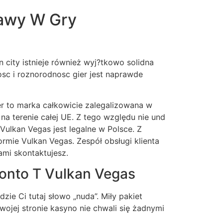
awy W Gry
 city istnieje również wyj?tkowo solidna
osc i roznorodnosc gier jest naprawde
der to marka całkowicie zalegalizowana w
 na terenie całej UE. Z tego względu nie und
 Vulkan Vegas jest legalne w Polsce. Z
mie Vulkan Vegas. Zespół obsługi klienta
ami skontaktujesz.
Konto T Vulkan Vegas
zie Ci tutaj słowo „nuda”. Miły pakiet
ojej stronie kasyno nie chwali się żadnymi