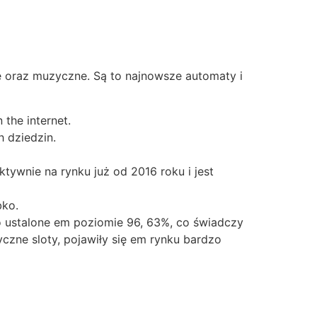
e oraz muzyczne. Są to najnowsze automaty i
the internet.
h dziedzin.
tywnie na rynku już od 2016 roku i jest
bko.
o ustalone em poziomie 96, 63%, co świadczy
zne sloty, pojawiły się em rynku bardzo