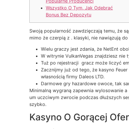
Popularne Producenci
Wszystko O Tym, Jak Odebrać
Bonus Bez Depozytu
Swoją popularność zawdzięczają temu, że są
mimo że czerpią z . klasyki, nie nawiązują do
Wielu graczy jest zdania, że NetEnt ob
W witrynie VulkanVegas znajdziesz nie 
Tuż po rejestracji gracz może liczyć e
Zacznijmy już od tego, że kasyno Feuer 
własnością firmy Daleos LTD.
Darmowe gry hazardowe owoce, tak samo
Minimalną wygraną zapewnia wylosowanie a co
um uczciwym zwrocie podczas dłuższych sesj
szybko.
Kasyno O Gorącej Oferc