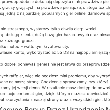
ie, prawdopodobnie dokonają depozytu mhh prawdziwe pien
graczy grających na prawdziwe pieniądze, dlatego też chc
są jedną z najbardziej popularnych gier online, darmowe s
nic strasznego, wystarczy tylko chwila cierpliwości.
rą obsługą klienta, dużą bazą gier hazardowych oraz nies
ez każdego gracza.
lku metod – watts tym kryptowaluty.
własne konto, wykorzystać aż 55 DS na najpopularniejszą g
o dobre, ponieważ generalnie jest łatwa do przeprowadze
nych raffgier, więc nie będziesz miał problemu, aby wybrać
ane na naszą stronę. Codziennie sprawdzamy, czy któryś 
szukamy jej wersji demo. W rezultacie masz dostęp do nowo
formacje em temat gier, dzięki którym możesz dowiedzieć
 skorzystania z naszej strony oraz z wszystkich gier, któr
 Kasyno Bonus Przez Urządzenie 