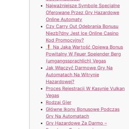
Najważniejsze Symbole Specjalne
Oferowane Przez Gry Hazardowe
Online Automaty
Czy Carry Out Odebrania Bonusu
Niezb?dny Jest Ice Online Casino
Kod Promocyjny?
❗ Na Jaką Wartość Opiewa Bonus
Powitalny W Feuer Speiender Berg
(umgangssprachlich) Vegas
Jak Włączyć Darmowe Gry Na
Automatach Na Witrynie
Hazardowej?
Proces Rejestracji W Kasynie Vulkan
Vegas
Rodzaj Gier
Główne Ikony Bonusowe Podczas
Gry Na Automatach
Gry Hazardowe Za Darmo –