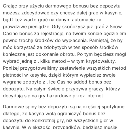
Grając przy użyciu darmowego bonusu bez depozytu
możesz zdecydować czy chcesz dalej grać w kasynie,
bądź też warto grać na danym automacie za
prawdziwe pieniądze. Gdy skończysz już grać z Snow
Casino bonus za rejestrację, na twoim koncie będzie em
pewno trochę środków do wypłacenia. Pamiętaj, że by
móc korzystać ze zdobytych w ten sposób środków
konieczne jest dokonanie obrotu. Po tym będziesz mógł
wybrać jedną z . kilku metod – w tym kryptowaluty.
Poniżej przygotowaliśmy zestawienie wszystkich metod
płatności w kasynie, dzięki którym wypłacisz swoje
wygrane zdobyte z . Ice Casino added bonus bez
depozytu. Na całym świecie przybywa graczy, którzy
decydują się na gry hazardowe przez Internet.
Darmowe spiny bez depozytu są najczęściej spotykane,
dlatego, że kasyna wolą ograniczyć bonus bez
depozytu do konkretnej gry, niż wszystkich gier w
kasynie. W większości przypadków, będziesz musiał