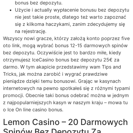
bonus bez depozytu.
Użycie i actually wypłacenie bonusu bez depozytu
nie jest takie proste, dlatego też warto zapoznać
się z kilkoma haczykami, zanim zdecydujemy się
na rejestrację.
Wszyscy nowi gracze, którzy założą konto poprzez five
oto link, mogą wybrać bonus 12-15 darmowych spinów
bez depozytu. Oczywiście jest to bardzo miłe, kiedy
otrzymujesz IceCasino bonus bez depozytu 25€ za
darmo. W tym akapicie przedstawimy wam Tips and
Tricks, jak można zarobić i wygrać prawdziwe
pieniądze dzięki temu bonusowi. Grając w kasynach
internetowych na pewno spotkałeś się z różnymi typami
promocji. Obecnie taki bonus odebrać można w jednym
z najpopularniejszych kasyn w naszym kraju – mowa tu
o Ice On line casino bonus.
Lemon Casino – 20 Darmowych
Spinów Bez Depozytu Za