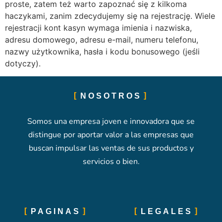
proste, zatem też warto zapoznać się z kilkoma
haczykami, zanim zdecydujemy się na rejestrację. Wiele
rejestracji kont kasyn wymaga imienia i nazwiska,
adresu domowego, adresu e-mail, numeru telefonu,
nazwy użytkownika, hasła i kodu bonusowego (jeśli
dotyczy).
NOSOTROS
Somos una empresa joven e innovadora que se
distingue por aportar valor a las empresas que
buscan impulsar las ventas de sus productos y
servicios o bien.
PAGINAS
LEGALES