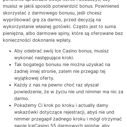
musisz w jakiś sposób potwierdzić bonus. Powinieneś
skorzystać z darmowego bonusu, jeśli chcesz
wypróbować grę za darmo, przed decyzją na
wykorzystanie własnej gotówki. Często jest to suma
pieniężna, albo darmowe spiny, które są oferowane bez
konieczności dokonania wpłaty.
Aby odebrać swój Ice Casino bonus, musisz
wykonać następujące kroki.
Tak bogatego bonusu nie można uzyskać na
żadnej innej stronie, zatem nie przegap tej
wyjątkowej oferty.
Każdy z nas na pewno choć raz słyszał
powiedzenie, że w życiu nie und nimmer ma nic za
darmo.
Pokażemy Ci krok po kroku i actually damy
wskazówki dotyczące rejestracji, abyś nie und
nimmer przegapił żadnego kroku i mógł otrzymać
swoje IceCasino 55 darmowych spinów, aby