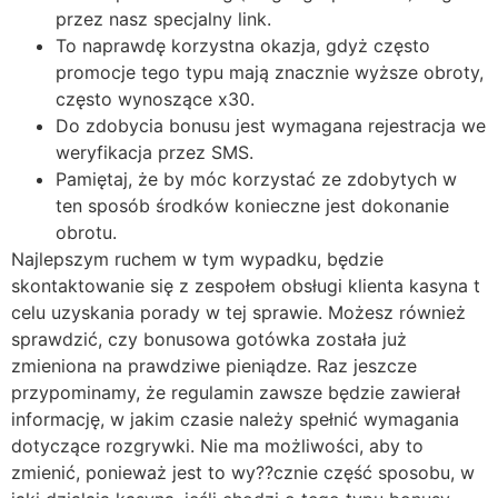
przez nasz specjalny link.
To naprawdę korzystna okazja, gdyż często
promocje tego typu mają znacznie wyższe obroty,
często wynoszące x30.
Do zdobycia bonusu jest wymagana rejestracja we
weryfikacja przez SMS.
Pamiętaj, że by móc korzystać ze zdobytych w
ten sposób środków konieczne jest dokonanie
obrotu.
Najlepszym ruchem w tym wypadku, będzie
skontaktowanie się z zespołem obsługi klienta kasyna t
celu uzyskania porady w tej sprawie. Możesz również
sprawdzić, czy bonusowa gotówka została już
zmieniona na prawdziwe pieniądze. Raz jeszcze
przypominamy, że regulamin zawsze będzie zawierał
informację, w jakim czasie należy spełnić wymagania
dotyczące rozgrywki. Nie ma możliwości, aby to
zmienić, ponieważ jest to wy??cznie część sposobu, w