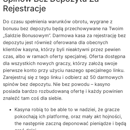
Rejestracje
Do czasu spełnienia warunków obrotu, wygrane z
bonusu bez depozytu będą przechowywane na Twoim
„Saldzie Bonusowym”. Darmowa kasa za rejestrację bez
depozytu jest również oferowana dla obecnych
klientów kasyna, którzy byli nieaktywni przez pewien
czas, albo w ramach oferty specjalnej. Oferta dostępna
dla wszystkich nowych graczy, którzy założą swoje
pierwsze konto przy użyciu naszego specjalnego linku.
Zarejestruj się z tego linku i odbierz aż 50 darmowych
spinów bez depozytu. Nie bez powodu – kasyno
posiada bardzo rozbudowaną ofertę i każdy powinien
znaleźć tam coś dla siebie.
Kasyna robią to be able to w nadziei, że gracze
pokochają ich platformę, oraz mały akt hojności,
the następnie zaczną deponować pieniądze i będą