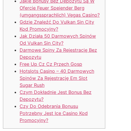
Jakie Bonusy Bez Depozytu Są W
Ofercie Feuer Speiender Berg
(umgangssprachlich) Vegas Casino?
Gdzie Znaleźć Do Vulkan Sin City
Kod Promocyjny?
Jak Działa 50 Darmowych Spinów
Od Vulkan Sin City?
Darmowe Spiny Za Rejestrację Bez
Depozytu
Free Up Cz Cz Przech Gosp
Hotslots Casino – 40 Darmowych
Spinów Za Rejestrację Em Slot
Sugar Rush
Czym Dokładnie Jest Bonus Bez
Depozytu?
Czy Do Odebrania Bonusu
Potrzebny Jest Ice Casino Kod
Promocyjny?