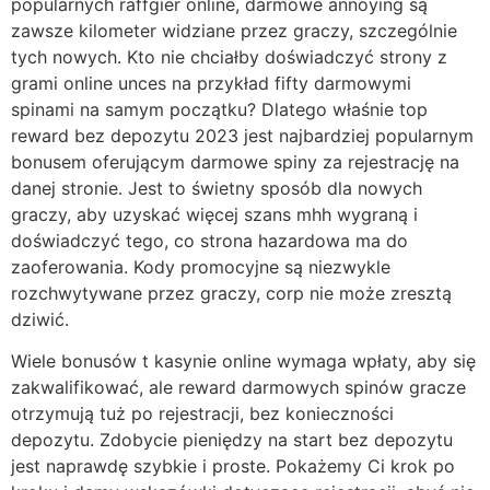
popularnych raffgier online, darmowe annoying są
zawsze kilometer widziane przez graczy, szczególnie
tych nowych. Kto nie chciałby doświadczyć strony z
grami online unces na przykład fifty darmowymi
spinami na samym początku? Dlatego właśnie top
reward bez depozytu 2023 jest najbardziej popularnym
bonusem oferującym darmowe spiny za rejestrację na
danej stronie. Jest to świetny sposób dla nowych
graczy, aby uzyskać więcej szans mhh wygraną i
doświadczyć tego, co strona hazardowa ma do
zaoferowania. Kody promocyjne są niezwykle
rozchwytywane przez graczy, corp nie może zresztą
dziwić.
Wiele bonusów t kasynie online wymaga wpłaty, aby się
zakwalifikować, ale reward darmowych spinów gracze
otrzymują tuż po rejestracji, bez konieczności
depozytu. Zdobycie pieniędzy na start bez depozytu
jest naprawdę szybkie i proste. Pokażemy Ci krok po