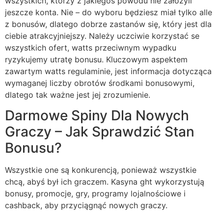
wszystkich, którzy z jakiegoś powodu nie założyli
jeszcze konta. Nie – do wyboru będziesz miał tylko alle
z bonusów, dlatego dobrze zastanów się, który jest dla
ciebie atrakcyjniejszy. Należy uczciwie korzystać se
wszystkich ofert, watts przeciwnym wypadku
ryzykujemy utratę bonusu. Kluczowym aspektem
zawartym watts regulaminie, jest informacja dotycząca
wymaganej liczby obrotów środkami bonusowymi,
dlatego tak ważne jest jej zrozumienie.
Darmowe Spiny Dla Nowych
Graczy – Jak Sprawdzić Stan
Bonusu?
Wszystkie one są konkurencją, ponieważ wszystkie
chcą, abyś był ich graczem. Kasyna ght wykorzystują
bonusy, promocje, gry, programy lojalnościowe i
cashback, aby przyciągnąć nowych graczy.