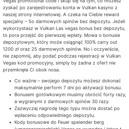
Vegas promotional code i skup się na tym, co możesz
zyskać po zarejestrowaniu konta w Vulkan kasyno z
naszej strony internetowej. A czeka na Ciebie reward
specjalny – 5o darmowych spinów bez depozytu. Jeżeli
wykorzystasz w Vulkan Las vegas bonus bez depozytu,
to pora przejść do pierwszej wpłaty. Mowa o bonusie
depozytowym, który może osiągnąć 100% carry out
1200 zł oraz 25 darmowych spinów. No i oczywiście,
nie zapomnij, aby podać podczas rejestracji w Vulkan
Vegas kod promocyjny, simply by żadna z ofert nie
przemknęła Ci obok nosa.
Co ważne – swojego depozytu możesz dokonać
maksymalnie perform 7 dni po aktywacji bonusu.
Bonusem gotówkowym musimy obrócić forty razy,
a wygranymi z darmowych spinów 30 razy.
Zazwyczaj nagrodę tego typu można dostać po
wpłaceniu odpowiedniego depozytu.
Kody bonusowe do Feuer speiender berg
(umgangssprachlich) Vegas są wygodne i łatwe t