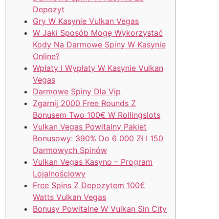
Depozyt
Gry W Kasynie Vulkan Vegas
W Jaki Sposób Mogę Wykorzystać
Kody Na Darmowe Spiny W Kasynie
Online?
Wpłaty I Wypłaty W Kasynie Vulkan
Vegas
Darmowe Spiny Dla Vip
Zgarnij 2000 Free Rounds Z
Bonusem Two 100€ W Rollingslots
Vulkan Vegas Powitalny Pakiet
Bonusowy: 390% Do 6 000 Zł I 150
Darmowych Spinów
Vulkan Vegas Kasyno – Program
Lojalnościowy
Free Spins Z Depozytem 100€
Watts Vulkan Vegas
Bonusy Powitalne W Vulkan Sin City