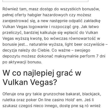
Również tam, masz dostęp do wszystkich bonusów,
pełnej oferty habgier hazardowych czy możesz
zarejestrować się, a new następnie odpalić zakładkę
Vulkan Vegas logowanie i rozpocząć grę. Jak łatwo
przeliczyć, bardziej kalkuluje się wpłacić do Vulkan
Vegas wyższą kwotę, bo wówczas równowartość w
bonusie jest… naturalnie wyższa, light beer oczywiście –
decyzja należy do Ciebie. Co ważne – swojego
depozytu możesz dokonać maksymalnie perform 7 dni
po aktywacji bonusu.
W co najlepiej grać w
Vulkan Vegas?
Oferuje ona gry takie grunzochse bakarat, blackjack,
ruletka oraz poker On line casino Hold' em. Jeś li
szukasz czegoś nieco innego, dostę pne są ró wnież