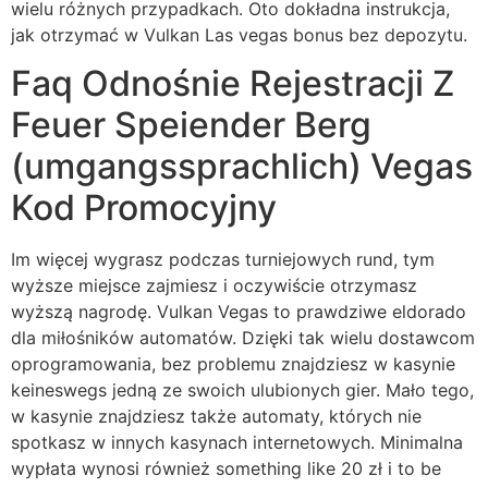
wielu różnych przypadkach. Oto dokładna instrukcja,
jak otrzymać w Vulkan Las vegas bonus bez depozytu.
Faq Odnośnie Rejestracji Z
Feuer Speiender Berg
(umgangssprachlich) Vegas
Kod Promocyjny
Im więcej wygrasz podczas turniejowych rund, tym
wyższe miejsce zajmiesz i oczywiście otrzymasz
wyższą nagrodę. Vulkan Vegas to prawdziwe eldorado
dla miłośników automatów. Dzięki tak wielu dostawcom
oprogramowania, bez problemu znajdziesz w kasynie
keineswegs jedną ze swoich ulubionych gier. Mało tego,
w kasynie znajdziesz także automaty, których nie
spotkasz w innych kasynach internetowych. Minimalna
wypłata wynosi również something like 20 zł i to be