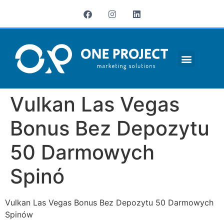
¿QUIÉNES SOMOS?
Vulkan Las Vegas
Bonus Bez Depozytu
50 Darmowych
Spinó
Vulkan Las Vegas Bonus Bez Depozytu 50 Darmowych
Spinów