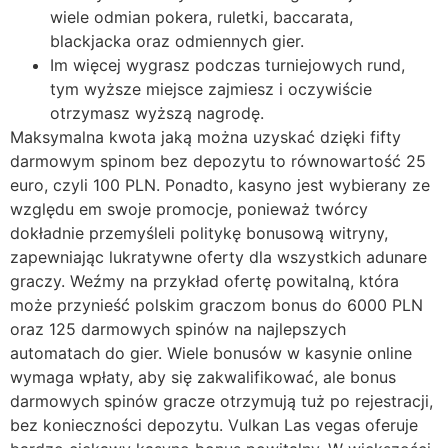
wiele odmian pokera, ruletki, baccarata,
blackjacka oraz odmiennych gier.
Im więcej wygrasz podczas turniejowych rund,
tym wyższe miejsce zajmiesz i oczywiście
otrzymasz wyższą nagrodę.
Maksymalna kwota jaką można uzyskać dzięki fifty
darmowym spinom bez depozytu to równowartość 25
euro, czyli 100 PLN. Ponadto, kasyno jest wybierany ze
względu em swoje promocje, ponieważ twórcy
dokładnie przemyśleli politykę bonusową witryny,
zapewniając lukratywne oferty dla wszystkich adunare
graczy. Weźmy na przykład ofertę powitalną, która
może przynieść polskim graczom bonus do 6000 PLN
oraz 125 darmowych spinów na najlepszych
automatach do gier. Wiele bonusów w kasynie online
wymaga wpłaty, aby się zakwalifikować, ale bonus
darmowych spinów gracze otrzymują tuż po rejestracji,
bez konieczności depozytu. Vulkan Las vegas oferuje