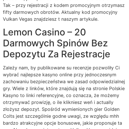
Tak – przy rejestracji z kodem promocyjnym otrzymasz
fifty darmowych obrotów. Aktualny kod promocyjny
Vulkan Vegas znajdziesz t naszym artykule.
Lemon Casino – 20
Darmowych Spinów Bez
Depozytu Za Rejestracje
Zależy nam, by publikowane su recenzje pozwoliły Ci
wybrać najlepsze kasyno online przy jednoczesnym
zachowaniu bezpieczeństwa we zasad odpowiedzialnej
gry. Wiele z linków, które znajdują się na stronie Polskie
Kasyno to linki referencyjne, co oznacza, że możemy
otrzymywać prowizję, o ile klikniesz weń i actually
złożysz depozyt. Spośród wymienionych gier Golden
Colts jest szczególnie godne uwagi, ze względu mhh
bardzo atrakcyjne opcje bonusowe, jakie proponuje ta