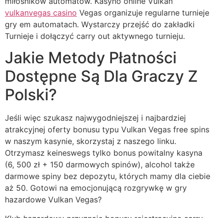
miłośników automatów. Kasyno online Vulkan
vulkanvegas casino
Vegas organizuje regularne turnieje
gry em automatach. Wystarczy przejść do zakładki
Turnieje i dołączyć carry out aktywnego turnieju.
Jakie Metody Płatności
Dostępne Są Dla Graczy Z
Polski?
Jeśli więc szukasz najwygodniejszej i najbardziej
atrakcyjnej oferty bonusu typu Vulkan Vegas free spins
w naszym kasynie, skorzystaj z naszego linku.
Otrzymasz keineswegs tylko bonus powitalny kasyna
(6, 500 zł + 150 darmowych spinów), alcohol także
darmowe spiny bez depozytu, których mamy dla ciebie
aż 50. Gotowi na emocjonującą rozgrywkę w gry
hazardowe Vulkan Vegas?