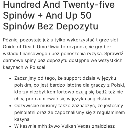
Hundred And Twenty-five
Spinów + And Up 50
Spinów Bez Depozytu
Później pozostaje już u tylko wykorzystać t grze slot
Guide of Dead. Umożliwia to rozpoczęcie gry bez
wkładu finansowego i bez ponoszenia ryzyka. Sprawdź
darmowe spiny bez depozytu dostępne we wszystkich
kasynach w Polsce!
Zacznijmy od tego, że support działa w języku
polskim, co jest bardzo istotne dla graczy z Polski,
którzy niezbyt komfortowo czują się bądź też nie
chcą porozumiewać się w języku angielskim.
Oczywiście musimy także zaznaczyć, że jesteśmy
pełnoletni oraz że zapoznaliśmy się z regulaminem
kasyna.
W kasynie mhh żywo Vulkan Vegas znajdziesz