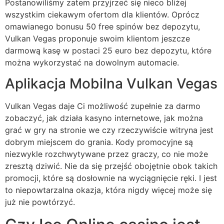
Postanowiliśmy zatem przyjrzeć się nieco bliżej
wszystkim ciekawym ofertom dla klientów. Oprócz
omawianego bonusu 50 free spinów bez depozytu,
Vulkan Vegas proponuje swoim klientom jeszcze
darmową kasę w postaci 25 euro bez depozytu, które
można wykorzystać na dowolnym automacie.
Aplikacja Mobilna Vulkan Vegas
Vulkan Vegas daje Ci możliwość zupełnie za darmo
zobaczyć, jak działa kasyno internetowe, jak można
grać w gry na stronie we czy rzeczywiście witryna jest
dobrym miejscem do grania. Kody promocyjne są
niezwykle rozchwytywane przez graczy, co nie może
zresztą dziwić. Nie da się przejść obojętnie obok takich
promocji, które są dosłownie na wyciągnięcie ręki. I jest
to niepowtarzalna okazja, która nigdy więcej może się
już nie powtórzyć.