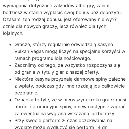
wymagania dotyczące zakładów albo gry, zanim
będziesz w stanie wypłacić swój bonus bez depozytu.
Czasami ten rodzaj bonusu jest oferowany nie wy??
cznie dla nowych graczy, lecz również dla tych
lojalnych.
Gracze, którzy regularnie odwiedzają kasyno
Vulkan Vegas mogą liczyć na specjalne korzyści w
ramach programu lojalnościowego.
Zacznijmy od tego, że wszystko rozpoczyna się
od grania w tytuły gier z naszej oferty.
Niektóre kasyna przyznają darmowe spiny zależne
z wpłaty, podczas gdy inne rozdają jou całkowicie
bezpłatnie.
Oznacza to tyle, że w pierwszym kroku gracz musi
obrócić promocyjne spiny, a new następnie zagrać
za ewentualną wygraną wskazaną liczbę razy.
Przy kwocie perform zł czas oczekiwania na
wypłatę może wydłużyć się perform 14 dni