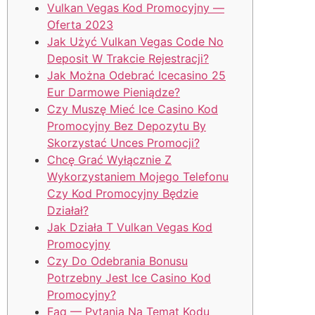
Vulkan Vegas Kod Promocyjny —
Oferta 2023
Jak Użyć Vulkan Vegas Code No
Deposit W Trakcie Rejestracji?
Jak Można Odebrać Icecasino 25
Eur Darmowe Pieniądze?
Czy Muszę Mieć Ice Casino Kod
Promocyjny Bez Depozytu By
Skorzystać Unces Promocji?
Chcę Grać Wyłącznie Z
Wykorzystaniem Mojego Telefonu
Czy Kod Promocyjny Będzie
Działał?
Jak Działa T Vulkan Vegas Kod
Promocyjny
Czy Do Odebrania Bonusu
Potrzebny Jest Ice Casino Kod
Promocyjny?
Faq — Pytania Na Temat Kodu