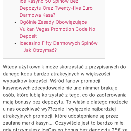
Ice Kasyno 50 Spinów Bez
Depozytu Oraz Twenty-five Euro
Darmowa Kasa?
Ogólnie Zasady Obowiązujące
Vulkan Vegas Promotion Code No
Deposit
Icecasino Fifty Darmowych Spinów
– Jak Otrzymać?
Wtedy użytkownik może skorzystać z przypisanych do
danego kodu bardzo atrakcyjnych w większości
wypadków korzyści. Wśród fanów promocji
kasynowych zdecydowanie nie und nimmer brakuje
osób, które lubią korzystać z tego, co do zaoferowania
mają bonusy bez depozytu. To właśnie dlatego możecie
u nas oczekiwać wy??cznie i wyłącznie najbardziej
atrakcyjnych promocji, które udostępniane są przez
zaufane marki kasyn…. Oczywiście jest to bardzo miłe,
gdy otrzymujesz IceCasino bonus bez depozytu 25€ za