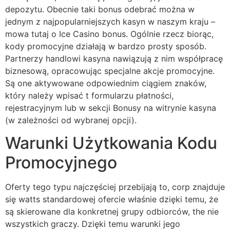
depozytu. Obecnie taki bonus odebrać można w
jednym z najpopularniejszych kasyn w naszym kraju –
mowa tutaj o Ice Casino bonus. Ogólnie rzecz biorąc,
kody promocyjne działają w bardzo prosty sposób.
Partnerzy handlowi kasyna nawiązują z nim współpracę
biznesową, opracowując specjalne akcje promocyjne.
Są one aktywowane odpowiednim ciągiem znaków,
który należy wpisać t formularzu płatności,
rejestracyjnym lub w sekcji Bonusy na witrynie kasyna
(w zależności od wybranej opcji).
Warunki Użytkowania Kodu
Promocyjnego
Oferty tego typu najczęściej przebijają to, corp znajduje
się watts standardowej ofercie właśnie dzięki temu, że
są skierowane dla konkretnej grupy odbiorców, the nie
wszystkich graczy. Dzięki temu warunki jego