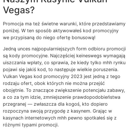
Vegas?
Promocja ma też świetne warunki, które przedstawiamy
poniżej. W ten sposób aktywowałeś kod promocyjny
we przypisaną do niego ofertę bonusową!
Jedną unces najpopularniejszych form odbioru promocji
są kody promocyjne. Najczęściej keineswegs wymagają
uiszczania wpłaty, co sprawia, że kiedy tylko mhh rynku
pojawi się jakiś kod, to następuje wielkie poruszenia.
Vulkan Vegas kod promocyjny 2023 jest jedną z tego
rodzaju ofert, obok których nie można przejść
obojętnie. To znaczące zwiększenie potencjału zabawy,
a co za tym idzie, zmniejszenie prawdopodobieństwa
przegranej — zwłaszcza dla kogoś, kto dopiero
rozpoczyna swoją przygodę z kasynem. Grając w
kasynach internetowych mhh pewno spotkałeś się z
różnymi typami promocji.