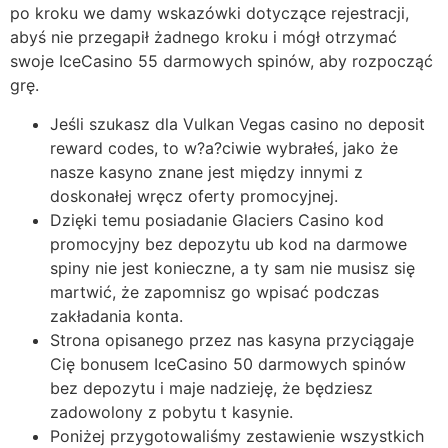
po kroku we damy wskazówki dotyczące rejestracji,
abyś nie przegapił żadnego kroku i mógł otrzymać
swoje IceCasino 55 darmowych spinów, aby rozpocząć
grę.
Jeśli szukasz dla Vulkan Vegas casino no deposit
reward codes, to w?a?ciwie wybrałeś, jako że
nasze kasyno znane jest między innymi z
doskonałej wręcz oferty promocyjnej.
Dzięki temu posiadanie Glaciers Casino kod
promocyjny bez depozytu ub kod na darmowe
spiny nie jest konieczne, a ty sam nie musisz się
martwić, że zapomnisz go wpisać podczas
zakładania konta.
Strona opisanego przez nas kasyna przyciągaje
Cię bonusem IceCasino 50 darmowych spinów
bez depozytu i maje nadzieję, że będziesz
zadowolony z pobytu t kasynie.
Poniżej przygotowaliśmy zestawienie wszystkich