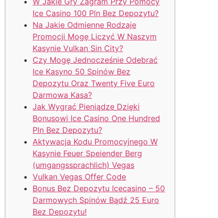
W Jakie Gry Zagram Przy Pomocy
Ice Casino 100 Pln Bez Depozytu?
Na Jakie Odmienne Rodzaje
Promocji Mogę Liczyć W Naszym
Kasynie Vulkan Sin City?
Czy Mogę Jednocześnie Odebrać
Ice Kasyno 50 Spinów Bez
Depozytu Oraz Twenty Five Euro
Darmowa Kasa?
Jak Wygrać Pieniądze Dzięki
Bonusowi Ice Casino One Hundred
Pln Bez Depozytu?
Aktywacja Kodu Promocyjnego W
Kasynie Feuer Speiender Berg
(umgangssprachlich) Vegas
Vulkan Vegas Offer Code
Bonus Bez Depozytu Icecasino – 50
Darmowych Spinów Bądź 25 Euro
Bez Depozytu!