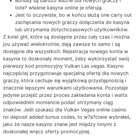
Bonusy są bardzo ważne dla nowych graczy i
tote? właśnie kasyna online je oferują.
Jest to oczywiste, bo w końcu służą one carry out
zachęcania nowych graczy dołączenia do kasyna
lub utrzymania dotychczasowych użytkowników.
Z kolei ght, które są dostępne przez cały czas i można
jou używać wielokrotnie, dają zawsze to samo i są
dostępne dla wszystkich. Rejestracja nowego konta w
kasynie to doskonały moment, żeby wykorzystać swój
pierwszy kod promocyjny Vulkan Las vegas. Kasyno
najczęściej przygotowuje specjalną ofertę dla nowych
graczy, która cechuje się wyjątkową przystępnością i
znacznie lepszymi warunkami użytkowania. Pozostaje
jedynie przejść przez proces zakładania konta i watts
odpowiednim momencie podać otrzymany ciąg
znaków. Jeśli szukasz dla Vulkan Vegas online casino
no deposit added bonus codes, to w?a?ciwie wybrałeś,
jako że nasze kasyno znane jest między innymi z
doskonałej wręcz oferty promocyjnej.