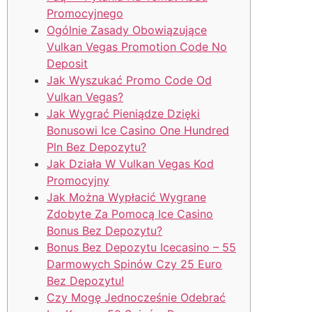
Promocyjnego
Ogólnie Zasady Obowiązujące
Vulkan Vegas Promotion Code No
Deposit
Jak Wyszukać Promo Code Od
Vulkan Vegas?
Jak Wygrać Pieniądze Dzięki
Bonusowi Ice Casino One Hundred
Pln Bez Depozytu?
Jak Działa W Vulkan Vegas Kod
Promocyjny
Jak Można Wypłacić Wygrane
Zdobyte Za Pomocą Ice Casino
Bonus Bez Depozytu?
Bonus Bez Depozytu Icecasino – 55
Darmowych Spinów Czy 25 Euro
Bez Depozytu!
Czy Mogę Jednocześnie Odebrać