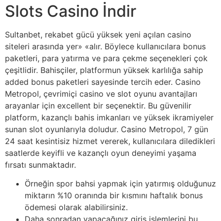
Slots Casino İndir
Sultanbet, rekabet gücü yüksek yeni açılan casino
siteleri arasında yer» «alır. Böylece kullanıcılara bonus
paketleri, para yatırma ve para çekme seçenekleri çok
çeşitlidir. Bahisçiler, platformun yüksek karlılığa sahip
added bonus paketleri sayesinde tercih eder. Casino
Metropol, çevrimiçi casino ve slot oyunu avantajları
arayanlar için excellent bir seçenektir. Bu güvenilir
platform, kazançlı bahis imkanları ve yüksek ikramiyeler
sunan slot oyunlarıyla doludur. Casino Metropol, 7 gün
24 saat kesintisiz hizmet vererek, kullanıcılara diledikleri
saatlerde keyifli ve kazançlı oyun deneyimi yaşama
fırsatı sunmaktadır.
Örneğin spor bahsi yapmak için yatırmış olduğunuz
miktarın %10 oranında bir kısmını haftalık bonus
ödemesi olarak alabilirsiniz.
Daha sonradan yapacağınız giriş işlemlerini bu