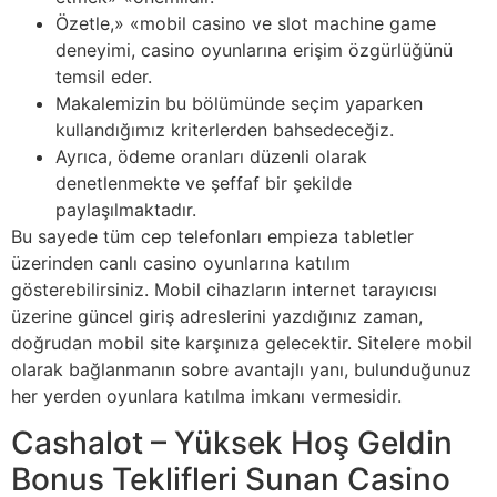
Özetle,» «mobil casino ve slot machine game
deneyimi, casino oyunlarına erişim özgürlüğünü
temsil eder.
Makalemizin bu bölümünde seçim yaparken
kullandığımız kriterlerden bahsedeceğiz.
Ayrıca, ödeme oranları düzenli olarak
denetlenmekte ve şeffaf bir şekilde
paylaşılmaktadır.
Bu sayede tüm cep telefonları empieza tabletler
üzerinden canlı casino oyunlarına katılım
gösterebilirsiniz. Mobil cihazların internet tarayıcısı
üzerine güncel giriş adreslerini yazdığınız zaman,
doğrudan mobil site karşınıza gelecektir. Sitelere mobil
olarak bağlanmanın sobre avantajlı yanı, bulunduğunuz
her yerden oyunlara katılma imkanı vermesidir.
Cashalot – Yüksek Hoş Geldin
Bonus Teklifleri Sunan Casino