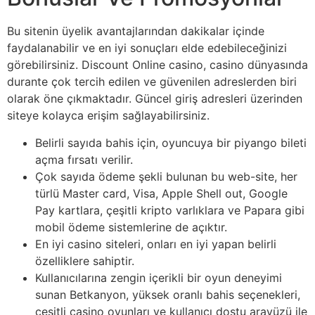
Bu sitenin üyelik avantajlarından dakikalar içinde
faydalanabilir ve en iyi sonuçları elde edebileceğinizi
görebilirsiniz. Discount Online casino, casino dünyasında
durante çok tercih edilen ve güvenilen adreslerden biri
olarak öne çıkmaktadır. Güncel giriş adresleri üzerinden
siteye kolayca erişim sağlayabilirsiniz.
Belirli sayıda bahis için, oyuncuya bir piyango bileti
açma fırsatı verilir.
Çok sayıda ödeme şekli bulunan bu web-site, her
türlü Master card, Visa, Apple Shell out, Google
Pay kartlara, çeşitli kripto varlıklara ve Papara gibi
mobil ödeme sistemlerine de açıktır.
En iyi casino siteleri, onları en iyi yapan belirli
özelliklere sahiptir.
Kullanıcılarına zengin içerikli bir oyun deneyimi
sunan Betkanyon, yüksek oranlı bahis seçenekleri,
çeşitli casino oyunları ve kullanıcı dostu arayüzü ile