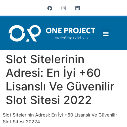
¿QUIÉNES SOMOS?
Slot Sitelerinin
Adresi: En İyi +60
Lisanslı Ve Güvenilir
Slot Sitesi 2022
Slot Sitelerinin Adresi: En İyi +60 Lisanslı Ve Güvenilir
Slot Sitesi 20224