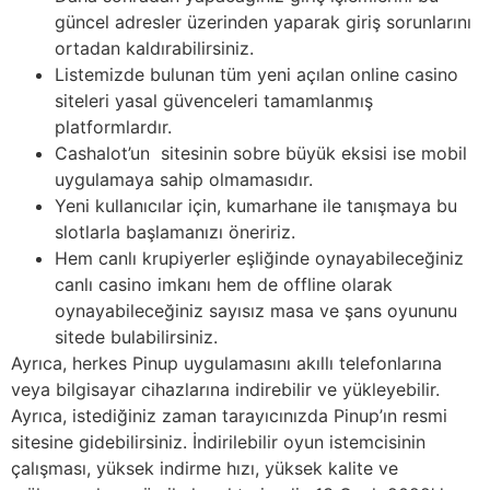
güncel adresler üzerinden yaparak giriş sorunlarını
ortadan kaldırabilirsiniz.
Listemizde bulunan tüm yeni açılan online casino
siteleri yasal güvenceleri tamamlanmış
platformlardır.
Cashalot’un sitesinin sobre büyük eksisi ise mobil
uygulamaya sahip olmamasıdır.
Yeni kullanıcılar için, kumarhane ile tanışmaya bu
slotlarla başlamanızı öneririz.
Hem canlı krupiyerler eşliğinde oynayabileceğiniz
canlı casino imkanı hem de offline olarak
oynayabileceğiniz sayısız masa ve şans oyununu
sitede bulabilirsiniz.
Ayrıca, herkes Pinup uygulamasını akıllı telefonlarına
veya bilgisayar cihazlarına indirebilir ve yükleyebilir.
Ayrıca, istediğiniz zaman tarayıcınızda Pinup’ın resmi
sitesine gidebilirsiniz. İndirilebilir oyun istemcisinin
çalışması, yüksek indirme hızı, yüksek kalite ve