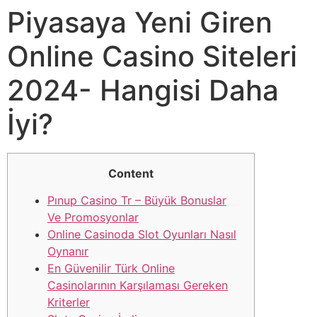
Piyasaya Yeni Giren
Online Casino Siteleri
2024- Hangisi Daha
İyi?
Content
Pınup Casino Tr – Büyük Bonuslar
Ve Promosyonlar
Online Casinoda Slot Oyunları Nasıl
Oynanır
En Güvenilir Türk Online
Casinolarının Karşılaması Gereken
Kriterler