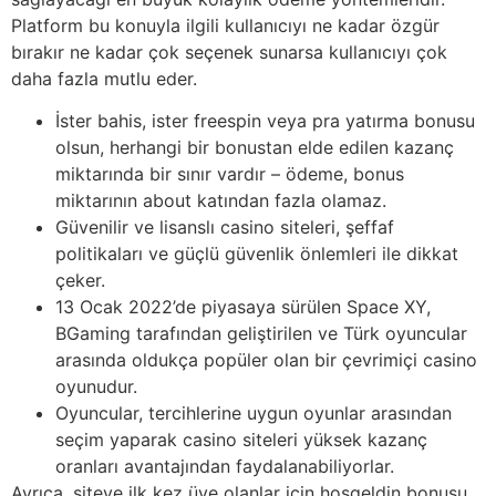
Platform bu konuyla ilgili kullanıcıyı ne kadar özgür
bırakır ne kadar çok seçenek sunarsa kullanıcıyı çok
daha fazla mutlu eder.
İster bahis, ister freespin veya pra yatırma bonusu
olsun, herhangi bir bonustan elde edilen kazanç
miktarında bir sınır vardır – ödeme, bonus
miktarının about katından fazla olamaz.
Güvenilir ve lisanslı casino siteleri, şeffaf
politikaları ve güçlü güvenlik önlemleri ile dikkat
çeker.
13 Ocak 2022’de piyasaya sürülen Space XY,
BGaming tarafından geliştirilen ve Türk oyuncular
arasında oldukça popüler olan bir çevrimiçi casino
oyunudur.
Oyuncular, tercihlerine uygun oyunlar arasından
seçim yaparak casino siteleri yüksek kazanç
oranları avantajından faydalanabiliyorlar.
Ayrıca, siteye ilk kez üye olanlar için hoşgeldin bonusu