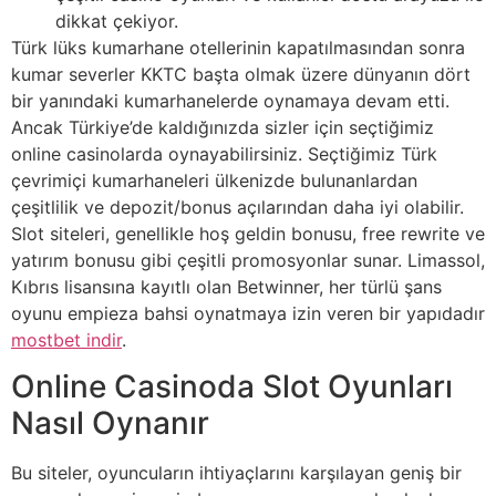
dikkat çekiyor.
Türk lüks kumarhane otellerinin kapatılmasından sonra
kumar severler KKTC başta olmak üzere dünyanın dört
bir yanındaki kumarhanelerde oynamaya devam etti.
Ancak Türkiye’de kaldığınızda sizler için seçtiğimiz
online casinolarda oynayabilirsiniz. Seçtiğimiz Türk
çevrimiçi kumarhaneleri ülkenizde bulunanlardan
çeşitlilik ve depozit/bonus açılarından daha iyi olabilir.
Slot siteleri, genellikle hoş geldin bonusu, free rewrite ve
yatırım bonusu gibi çeşitli promosyonlar sunar. Limassol,
Kıbrıs lisansına kayıtlı olan Betwinner, her türlü şans
oyunu empieza bahsi oynatmaya izin veren bir yapıdadır
mostbet indir
.
Online Casinoda Slot Oyunları
Nasıl Oynanır
Bu siteler, oyuncuların ihtiyaçlarını karşılayan geniş bir