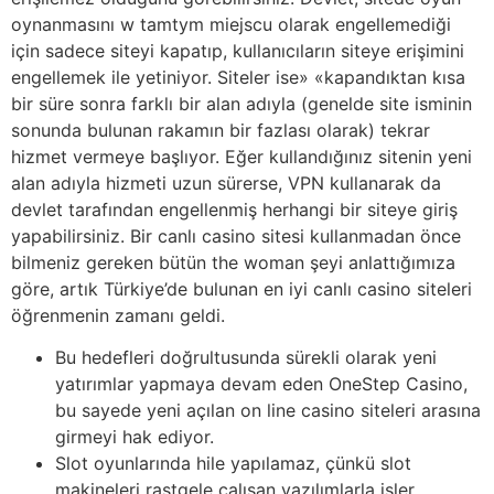
oynanmasını w tamtym miejscu olarak engellemediği
için sadece siteyi kapatıp, kullanıcıların siteye erişimini
engellemek ile yetiniyor. Siteler ise» «kapandıktan kısa
bir süre sonra farklı bir alan adıyla (genelde site isminin
sonunda bulunan rakamın bir fazlası olarak) tekrar
hizmet vermeye başlıyor. Eğer kullandığınız sitenin yeni
alan adıyla hizmeti uzun sürerse, VPN kullanarak da
devlet tarafından engellenmiş herhangi bir siteye giriş
yapabilirsiniz. Bir canlı casino sitesi kullanmadan önce
bilmeniz gereken bütün the woman şeyi anlattığımıza
göre, artık Türkiye’de bulunan en iyi canlı casino siteleri
öğrenmenin zamanı geldi.
Bu hedefleri doğrultusunda sürekli olarak yeni
yatırımlar yapmaya devam eden OneStep Casino,
bu sayede yeni açılan on line casino siteleri arasına
girmeyi hak ediyor.
Slot oyunlarında hile yapılamaz, çünkü slot
makineleri rastgele çalışan yazılımlarla işler.