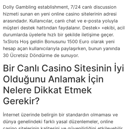
Dolly Gambling establishment, 7/24 canlı discussion
hizmeti sunan en yeni online casino sitelerinin adresi
arasındadır. Kullanıcılar, canlı chat ve e-posta yoluyla
müşteri destek hattından faydalanır. Destek» «ekibi, acil
durumlarda üyelerle hızlı bir şekilde iletişime geçer.
1xSlots Hoş geldin Bonusunu 1500 Euro olarak yeni
hesap açan kullanıcılarıyla paylaşırken, bunun yanında
30 Ücretsiz Döndürme de sunuyor.
Bir Canlı Casino Sitesinin İyi
Olduğunu Anlamak İçin
Nelere Dikkat Etmek
Gerekir?
İnternet üzerinde belirgin bir standardın olmaması ve
dünya genelindeki farklı yasal düzenlemeler, online
casino sitelerinin kalitesini ve güvenilirliğini etkileyebilir.