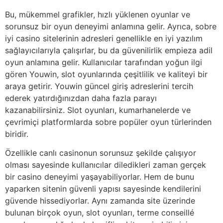
Bu, mükemmel grafikler, hızlı yüklenen oyunlar ve
sorunsuz bir oyun deneyimi anlamına gelir. Ayrıca, sobre
iyi casino sitelerinin adresleri genellikle en iyi yazılım
sağlayıcılarıyla çalışırlar, bu da güvenilirlik empieza adil
oyun anlamına gelir. Kullanıcılar tarafından yoğun ilgi
gören Youwin, slot oyunlarında çeşitlilik ve kaliteyi bir
araya getirir. Youwin güncel giriş adreslerini tercih
ederek yatırdığınızdan daha fazla parayı
kazanabilirsiniz. Slot oyunları, kumarhanelerde ve
çevrimiçi platformlarda sobre popüler oyun türlerinden
biridir.
Özellikle canlı casinonun sorunsuz şekilde çalışıyor
olması sayesinde kullanıcılar diledikleri zaman gerçek
bir casino deneyimi yaşayabiliyorlar. Hem de bunu
yaparken sitenin güvenli yapısı sayesinde kendilerini
güvende hissediyorlar. Aynı zamanda site üzerinde
bulunan birçok oyun, slot oyunları, terme conseillé