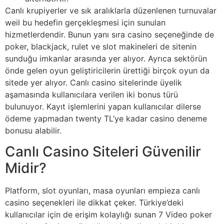
Canlı krupiyerler ve sık aralıklarla düzenlenen turnuvalar
weil bu hedefin gerçekleşmesi için sunulan
hizmetlerdendir. Bunun yanı sıra casino seçeneğinde de
poker, blackjack, rulet ve slot makineleri de sitenin
sunduğu imkanlar arasında yer alıyor. Ayrıca sektörün
önde gelen oyun geliştiricilerin ürettiği birçok oyun da
sitede yer alıyor. Canlı casino sitelerinde üyelik
aşamasında kullanıcılara verilen iki bonus türü
bulunuyor. Kayıt işlemlerini yapan kullanıcılar dilerse
ödeme yapmadan twenty TL’ye kadar casino deneme
bonusu alabilir.
Canlı Casino Siteleri Güvenilir
Midir?
Platform, slot oyunları, masa oyunları empieza canlı
casino seçenekleri ile dikkat çeker. Türkiye’deki
kullanıcılar için de erişim kolaylığı sunan 7 Video poker