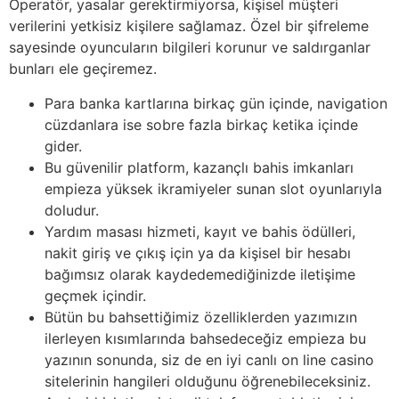
Operatör, yasalar gerektirmiyorsa, kişisel müşteri
verilerini yetkisiz kişilere sağlamaz. Özel bir şifreleme
sayesinde oyuncuların bilgileri korunur ve saldırganlar
bunları ele geçiremez.
Para banka kartlarına birkaç gün içinde, navigation
cüzdanlara ise sobre fazla birkaç ketika içinde
gider.
Bu güvenilir platform, kazançlı bahis imkanları
empieza yüksek ikramiyeler sunan slot oyunlarıyla
doludur.
Yardım masası hizmeti, kayıt ve bahis ödülleri,
nakit giriş ve çıkış için ya da kişisel bir hesabı
bağımsız olarak kaydedemediğinizde iletişime
geçmek içindir.
Bütün bu bahsettiğimiz özelliklerden yazımızın
ilerleyen kısımlarında bahsedeceğiz empieza bu
yazının sonunda, siz de en iyi canlı on line casino
sitelerinin hangileri olduğunu öğrenebileceksiniz.