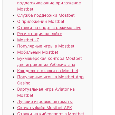
поддерживающие приложение
Mostbet
Служба поддержки Mostbet
О приложении Mostbet
Ставки на спорт в режиме Live
Регистрация на сайте
MostbetUZ
Популярные игры в Mostbet
Мобильный Mostbet
Букмекерская контора Mostbet
для игроков из Узбекистана
Как делать ставки на Mostbet
Популярные игры в Mostbet App
Casino
Виртуальная игра Aviator на
Mostbet
Лучшие игровые автоматы
Скачать файл Mostbet APK
Ставки на киберспорт в Mostbet