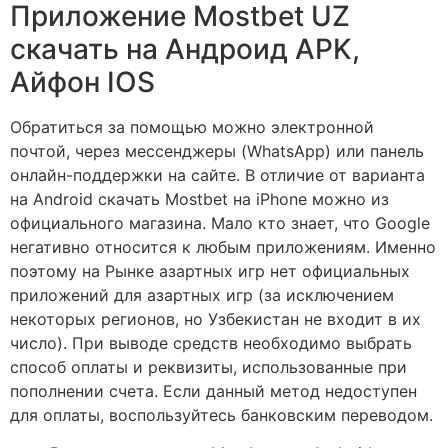
Приложение Mostbet UZ
скачать на Андроид APK,
Айфон IOS
Обратиться за помощью можно электронной
почтой, через мессенджеры (WhatsApp) или панель
онлайн-поддержки на сайте. В отличие от варианта
на Android скачать Mostbet на iPhone можно из
официального магазина. Мало кто знает, что Google
негативно относится к любым приложениям. Именно
поэтому на Рынке азартных игр нет официальных
приложений для азартных игр (за исключением
некоторых регионов, но Узбекистан не входит в их
число). При выводе средств необходимо выбрать
способ оплаты и реквизиты, использованные при
пополнении счета. Если данный метод недоступен
для оплаты, воспользуйтесь банковским переводом.