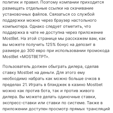
политик и правил. Поэтому компании приходится
размещать отдельные ссылки на скачивание
установочных файлов. Связаться со службой
поддержки можно через браузер настольного
компьютера. Однако следует отметить, что
поддержка в чате не доступна через приложение
MostBet. На этой странице мы расскажем вам, как
вы можете получить 125% бонус на депозит в
размере до 300 евро при использовании промокода
MostBet «MOSTBETPT».
Пользователь должен обыграть дилера, сделав
ставку Mostbet на деньги. Для этого ему
необходимо набрать как можно больше очков в
пределах 21. Играть в блэкджек в казино Mostbet
можно как против бота, так и против живого
дилера. Вы можете делать одиночные ставки,
экспресс-ставки или ставки по системе. Также в
приложении доступен просмотр прямых трансляций