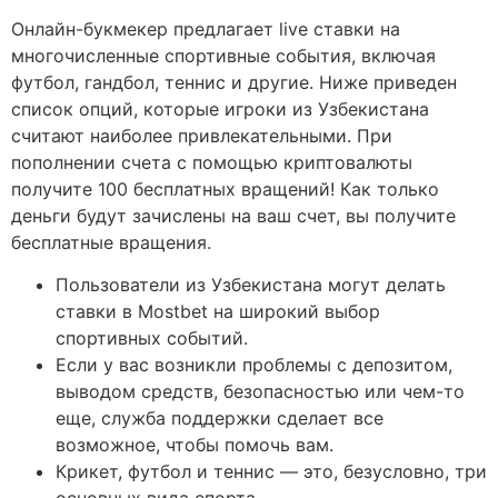
Онлайн-букмекер предлагает live ставки на
многочисленные спортивные события, включая
футбол, гандбол, теннис и другие. Ниже приведен
список опций, которые игроки из Узбекистана
считают наиболее привлекательными. При
пополнении счета с помощью криптовалюты
получите 100 бесплатных вращений! Как только
деньги будут зачислены на ваш счет, вы получите
бесплатные вращения.
Пользователи из Узбекистана могут делать
ставки в Mostbet на широкий выбор
спортивных событий.
Если у вас возникли проблемы с депозитом,
выводом средств, безопасностью или чем-то
еще, служба поддержки сделает все
возможное, чтобы помочь вам.
Крикет, футбол и теннис — это, безусловно, три
основных вида спорта.