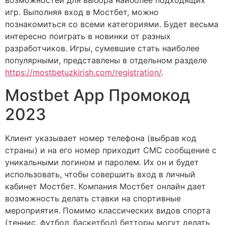
возможностей для выбора наиболее подходящих
игр. Выполняя вход в Мостбет, можно
познакомиться со всеми категориями. Будет весьма
интересно поиграть в новинки от разных
разработчиков. Игры, сумевшие стать наиболее
популярными, представлены в отдельном разделе
https://mostbetuzkirish.com/registration/
.
Mostbet App Промокод
2023
Клиент указывает номер телефона (выбрав код
страны) и на его номер приходит СМС сообщение с
уникальными логином и паролем. Их он и будет
использовать, чтобы совершить вход в личный
кабинет Мостбет. Компания Мостбет онлайн дает
возможность делать ставки на спортивные
мероприятия. Помимо классических видов спорта
(теннис, футбол, баскетбол) бетторы могут делать