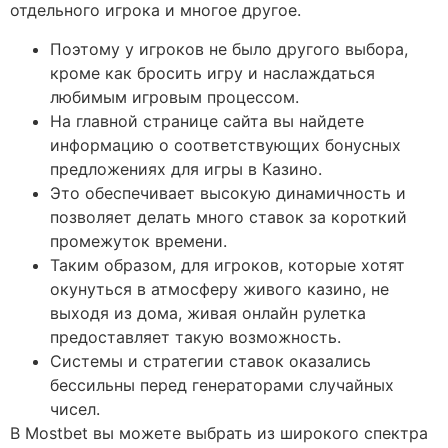
отдельного игрока и многое другое.
Поэтому у игроков не было другого выбора,
кроме как бросить игру и наслаждаться
любимым игровым процессом.
На главной странице сайта вы найдете
информацию о соответствующих бонусных
предложениях для игры в Казино.
Это обеспечивает высокую динамичность и
позволяет делать много ставок за короткий
промежуток времени.
Таким образом, для игроков, которые хотят
окунуться в атмосферу живого казино, не
выходя из дома, живая онлайн рулетка
предоставляет такую возможность.
Системы и стратегии ставок оказались
бессильны перед генераторами случайных
чисел.
В Mostbet вы можете выбрать из широкого спектра