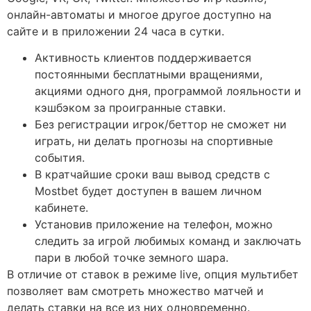
онлайн-автоматы и многое другое доступно на
сайте и в приложении 24 часа в сутки.
Активность клиентов поддерживается
постоянными бесплатными вращениями,
акциями одного дня, программой лояльности и
кэшбэком за проигранные ставки.
Без регистрации игрок/беттор не сможет ни
играть, ни делать прогнозы на спортивные
события.
В кратчайшие сроки ваш вывод средств с
Mostbet будет доступен в вашем личном
кабинете.
Установив приложение на телефон, можно
следить за игрой любимых команд и заключать
пари в любой точке земного шара.
В отличие от ставок в режиме live, опция мультибет
позволяет вам смотреть множество матчей и
делать ставки на все из них одновременно.