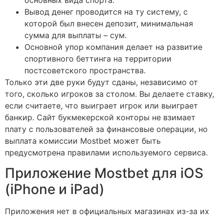
Вывод денег проводится на ту систему, с
которой был внесен депозит, минимальная
сумма для выплаты – сум.
Основной упор компания делает на развитие
спортивного беттинга на территории
постсоветского пространства.
Только эти две руки будут сданы, независимо от
того, сколько игроков за столом. Вы делаете ставку,
если считаете, что выиграет игрок или выиграет
банкир. Сайт букмекерской конторы не взимает
плату с пользователей за финансовые операции, но
выплата комиссии Mostbet может быть
предусмотрена правилами используемого сервиса.
Приложение Mostbet для iOS
(iPhone и iPad)
Приложения нет в официальных магазинах из-за их