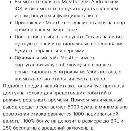
Вы можете скачать Mostbet для Android или
iOS, и вы сможете получить доступ ко всем
играм, бонусам и функциям казино.
Приложение Мостбет – лучшие ставки на спорт
прямо в вашем смартфоне.
Достаточно выбрать в пункте “ставь на своих”
нужную страну и национальные соревнования
будут отображаться первыми.
Официальный сайт Mostbet имеет
португалоязычную оболочку и позволяет
регистрироваться игрокам из Узбекистана, с
возможностью открытия счета в евро.
Подобно предматчевой ставке, опция live-прогноза
доступна только для предстоящих событий в
режиме реального времени. Причем минимальный
вывод средств составляет 5000 сума, а минимально
возможная ставка равняется 1000 национальной
валюты. 100% бонус на депозит в размере до BRL и
250 бесплатных вращений включены в