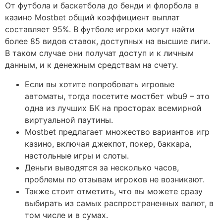
От футбола и баскетбола до бенди и флорбола в
казино Mostbet общий коэффициент выплат
составляет 95%. В футболе игроки могут найти
более 85 видов ставок, доступных на высшие лиги.
В таком случае они получат доступ и к личным
данным, и к денежным средствам на счету.
Если вы хотите попробовать игровые
автоматы, тогда посетите мостбет wbu9 – это
одна из лучших БК на просторах всемирной
виртуальной паутины.
Mostbet предлагает множество вариантов игр
казино, включая джекпот, покер, баккара,
настольные игры и слоты.
Деньги выводятся за несколько часов,
проблемы по отзывам игроков не возникают.
Также стоит отметить, что вы можете сразу
выбирать из самых распространенных валют, в
том числе и в сумах.