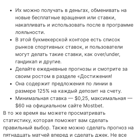
Их можно получать в деньгах, обменивать на
новые бесплатные вращения или ставки,
накапливать и использовать после в программе
лояльности.
В этой букмекерской конторе есть список
рынков спортивных ставок, и пользователи
могут делать такие ставки, как over/under,
гандикап и другие.
Делайте ежедневные прогнозы и смотрите за
своим ростом в разделе «Достижения!
Она содержит предложения по линии в
размере 125% на каждый депозит на счету.
Минимальная ставка — $0,25, максимальная —
$60 на официальном сайте Mostbet.
В то же время вы можете просматривать
статистику, которая поможет вам сделать
правильный выбор. Также можно сделать прогноз на
пятнадцать матчей вперед и сделать джек. Не все