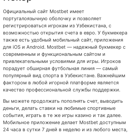
Официальный сайт Mostbet имеет
португалоязычную оболочку и позволяет
регистрироваться игрокам из Узбекистана, с
возможностью открытия счета в евро. У букмекера
также есть удобный мобильный сайт, приложения
для iOS и Android. Mostbet — надежный букмекер с
современным и функциональным сайтом и
привлекательными условиями для игры. Игроков
порадует обширная футбольная линия — самый
популярный вид спорта в Узбекистане. Важнейшим
фактором в любой игорной платформе является
качество профессиональной службы поддержки.
Вы можете продолжать пополнять счет, выводить
деньги, делать ставки на любимые спортивные
события, играть в те же игры казино и так далее.
Мобильное приложение делает Mostbet доступным
24 часа в сутки 7 дней в неделю и из любого места,