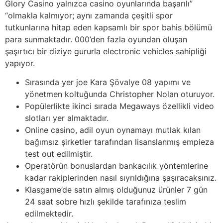
Glory Casino yalnızca casino oyunlarında başarılı”
“olmakla kalmıyor; aynı zamanda çeşitli spor
tutkunlarına hitap eden kapsamlı bir spor bahis bölümü
para sunmaktadır. 000’den fazla oyundan oluşan
şaşırtıcı bir diziye gururla electronic vehicles sahipliği
yapıyor.
Sırasında yer joe Kara Şövalye 08 yapımı ve
yönetmen koltuğunda Christopher Nolan oturuyor.
Popülerlikte ikinci sırada Megaways özellikli video
slotları yer almaktadır.
Online casino, adil oyun oynamayı mutlak kılan
bağımsız şirketler tarafından lisanslanmış empieza
test out edilmiştir.
Operatörün bonuslardan bankacılık yöntemlerine
kadar rakiplerinden nasıl sıyrıldığına şaşıracaksınız.
Klasgame’de satın almış olduğunuz ürünler 7 gün
24 saat sobre hızlı şekilde tarafınıza teslim
edilmektedir.