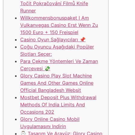
Točit Pokračování Filmů Knife
Runner
Willkommensbonuspaket I Am
Vulkanvegas Casino Erst Wenn Zu
1500 Euro + 150 Freispiel
Casino Oyun Sağlayıcıları 📌
Çoğu Oyuncu Aşağıdaki Popüler
Slotları Seçer:
Para Çekme Yöntemleri Ve Zaman
Çerçevesi 💸
Glory Casino Play Slot Machine
Games And Other Games Online
Official Bangladesh Websit
Mostbet Deposit Plus Withdrawal
Methods Of India Limits And
Occasions 202
Glory Online Casino Mobil
Uygulamasını Indirin
⌚️ Tasarım Ve Arayüz: Glory Casino