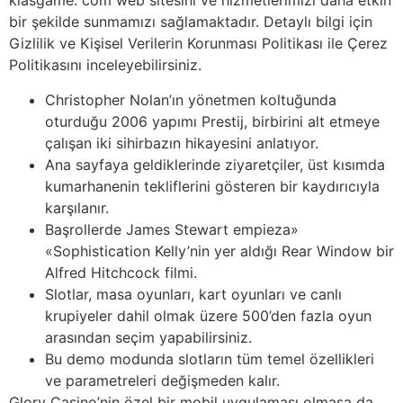
klasgame. com web sitesini ve hizmetlerimizi daha etkin
bir şekilde sunmamızı sağlamaktadır. Detaylı bilgi için
Gizlilik ve Kişisel Verilerin Korunması Politikası ile Çerez
Politikasını inceleyebilirsiniz.
Christopher Nolan’ın yönetmen koltuğunda
oturduğu 2006 yapımı Prestij, birbirini alt etmeye
çalışan iki sihirbazın hikayesini anlatıyor.
Ana sayfaya geldiklerinde ziyaretçiler, üst kısımda
kumarhanenin tekliflerini gösteren bir kaydırıcıyla
karşılanır.
Başrollerde James Stewart empieza»
«Sophistication Kelly’nin yer aldığı Rear Window bir
Alfred Hitchcock filmi.
Slotlar, masa oyunları, kart oyunları ve canlı
krupiyeler dahil olmak üzere 500’den fazla oyun
arasından seçim yapabilirsiniz.
Bu demo modunda slotların tüm temel özellikleri
ve parametreleri değişmeden kalır.
Glory Casino’nin özel bir mobil uygulaması olmasa da