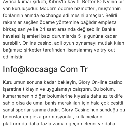
Ayrıca kumar şirketi, Kıbrıs’ta kayıtlı Bettor IO NV’nin bir
yan kuruluşudur. Modern ödeme hizmetleri, müşterinin
fonlarının anında exchange edilmesini amaçlar. Belirli
rakamlar seçilen ödeme yöntemine bağlıdır empieza
birkaç saniye ile 24 saat arasında değişebilir. Banka
havalesi işlemleri bazı durumlarda 5 iş gününe kadar
sürebilir. Online casino, adil oyun oynamayı mutlak kılan
bağımsız şirketler tarafından lisanslanmış ve try out
edilmiştir.
Info@kocaaga Com Tr
Kurulumun sonuna kadar bekleyin, Glory On-line casino
işaretine tıklayın ve uygulamayı çalıştırın. Bu bölüm,
kumarhanenin diğer bölümlerine kıyasla daha az teklife
sahip olsa de uma, bahis meraklıları için hala çok çeşitli
sanal sporlar sunmaktadır. Glory Casino’nun sunduğu bu
bonuslar empieza promosyonlar, kullanıcıların
platformda daha fazla zaman geçirmelerini ve daha