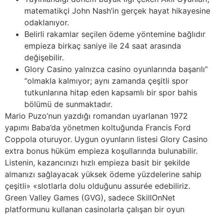
matematikçi John Nash’in gerçek hayat hikayesine
odaklanıyor.
Belirli rakamlar seçilen ödeme yöntemine bağlıdır
empieza birkaç saniye ile 24 saat arasında
değişebilir.
Glory Casino yalnızca casino oyunlarında başarılı”
“olmakla kalmıyor; aynı zamanda çeşitli spor
tutkunlarına hitap eden kapsamlı bir spor bahis
bölümü de sunmaktadır.
Mario Puzo’nun yazdığı romandan uyarlanan 1972
yapımı Baba’da yönetmen koltuğunda Francis Ford
Coppola oturuyor. Uygun oyunların listesi Glory Casino
extra bonus hüküm empieza koşullarında bulunabilir.
Listenin, kazancınızı hızlı empieza basit bir şekilde
almanızı sağlayacak yüksek ödeme yüzdelerine sahip
çeşitli» «slotlarla dolu olduğunu assurée edebiliriz.
Green Valley Games (GVG), sadece SkillOnNet
platformunu kullanan casinolarla çalışan bir oyun