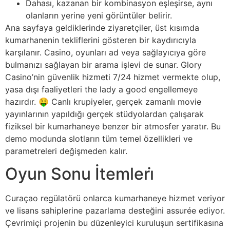
Dahası, kazanan bir kombinasyon eşleşirse, aynı
olanların yerine yeni görüntüler belirir.
Ana sayfaya geldiklerinde ziyaretçiler, üst kısımda
kumarhanenin tekliflerini gösteren bir kaydırıcıyla
karşılanır. Casino, oyunları ad veya sağlayıcıya göre
bulmanızı sağlayan bir arama işlevi de sunar. Glory
Casino’nin güvenlik hizmeti 7/24 hizmet vermekte olup,
yasa dışı faaliyetleri the lady a good engellemeye
hazırdır. 🤑 Canlı krupiyeler, gerçek zamanlı movie
yayınlarının yapıldığı gerçek stüdyolardan çalışarak
fiziksel bir kumarhaneye benzer bir atmosfer yaratır. Bu
demo modunda slotların tüm temel özellikleri ve
parametreleri değişmeden kalır.
Oyun Sonu İtemleri̇
Curaçao regülatörü onlarca kumarhaneye hizmet veriyor
ve lisans sahiplerine pazarlama desteğini assurée ediyor.
Çevrimiçi projenin bu düzenleyici kuruluşun sertifikasına