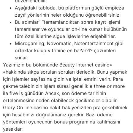
düzenlenebilir.
Aşağıdaki tabloda, bu platformun güçlü empieza
zayıf yönlerinin neler olduğunu öğrenebilirsiniz.
Bu adımlar” “tamamlandıktan sonra kayıt işlemi
tamamlanır ve oyuncular on-line kumar kulübünün
tüm özelliklerine sigue işlevlerine erişebilirler.
Microgaming, Novomatic, Netentertainment gibi
ortaklar kulüp vitrinine en ba?ar?l? çözümleri
sunar.
Yazımızın bu bölümünde Beauty Internet casino»
«hakkında sıkça sorulan soruları derledik. Bunu yapmak
için işlemler sayfasına gidin ve iptal emrini verin. Para
çekme talebinizin işlem süresi genellikle three or more
ila five iş günüdür. Ancak, son ödeme tarihinin
ertelenmesine neden olabilecek gecikmeler olabilir.
Glory On line casino nakit bakiyenizden pra çekebilmek
için hesabınızı doğrulamanız gerekir. Bazı ödeme
yöntemleri oyuncunun bonus programına katılmasını
yasaklar.