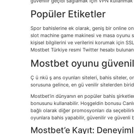
güvenilir geçidi sağlamak için VPN kullanmak 
Popüler Etiketler
Spor bahislerine ek olarak, geniş bir online on
slot machine game makinesi ve masa oyunu sun
kişisel bilgilerini ve verilerini korumak için S
Mostbet Türkiye resmi Twitter hesabı bulunan v
Mostbet oyunu güvenil
Ç ü nkü ş ans oyunları siteleri, bahis siteler, 
sorusuna gelince, en gü venilir sitelerden biridi
Mostbet’in dünyanın en popüler bahis şirketler
bonusunu kullanabilir. Hoşgeldin bonusu Canlı,
bağlı olarak diğer promosyonları da seçebilir
oyunlara bahis yapabilir, güvenilir ve güvenli 
Mostbet’e Kayıt: Deneyiml