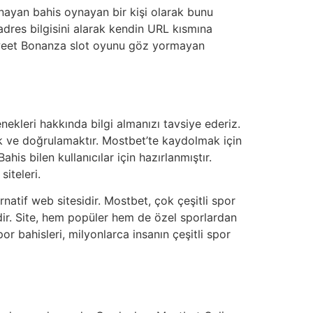
ynayan bahis oynayan bir kişi olarak bunu
 adres bilgisini alarak kendin URL kısmına
r. Sweet Bonanza slot oyunu göz yormayan
kleri hakkında bilgi almanızı tavsiye ederiz.
k ve doğrulamaktır. Mostbet’te kaydolmak için
his bilen kullanıcılar için hazırlanmıştır.
siteleri.
rnatif web sitesidir. Mostbet, çok çeşitli spor
ridir. Site, hem popüler hem de özel sporlardan
or bahisleri, milyonlarca insanın çeşitli spor