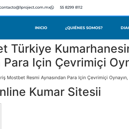
contacto@1project.com.mx
55 8299 8112
INICIO
¿QUIÉNES SOMOS?
DIA
et Türkiye Kumarhanesi
Para Için Çevrimiçi Oyn
iş Mostbet Resmi Aynasından Para Için Çevrimiçi Oynayın, 
line Kumar Sitesii