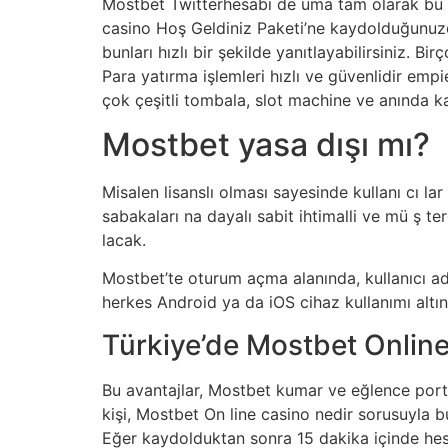
Mostbet Twitterhesabı de uma tam olarak bu s
casino Hoş Geldiniz Paketi’ne kaydolduğunuzd
bunları hızlı bir şekilde yanıtlayabilirsiniz. B
Para yatırma işlemleri hızlı ve güvenlidir em
çok çeşitli tombala, slot machine ve anında k
Mostbet yasa dışı mı?
Misalen lisanslı olması sayesinde kullanı cı la
sabakaları na dayalı sabit ihtimalli ve mü ş te
lacak.
Mostbet’te oturum açma alanında, kullanıcı adı
herkes Android ya da iOS cihaz kullanımı altın
Türkiye’de Mostbet Onlin
Bu avantajlar, Mostbet kumar ve eğlence porta
kişi, Mostbet On line casino nedir sorusuyla bu
Eğer kaydolduktan sonra 15 dakika içinde hes