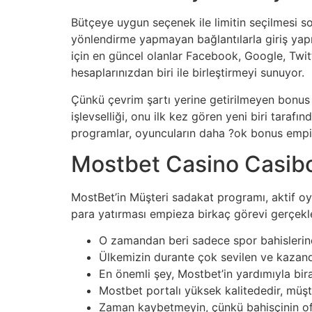
Bütçeye uygun seçenek ile limitin seçilmesi s
yönlendirme yapmayan bağlantılarla giriş yapı
için en güncel olanlar Facebook, Google, Twi
hesaplarınızdan biri ile birleştirmeyi sunuyor.
Çünkü çevrim şartı yerine getirilmeyen bonus
işlevselliği, onu ilk kez gören yeni biri tarafı
programlar, oyuncuların daha ?ok bonus empie
Mostbet Casino Casibo
MostBet’in Müşteri sadakat programı, aktif oyu
para yatırması empieza birkaç görevi gerçekle
O zamandan beri sadece spor bahislerind
Ülkemizin durante çok sevilen ve kazandı
En önemli şey, Mostbet’in yardımıyla bi
Mostbet portalı yüksek kalitededir, müşter
Zaman kaybetmeyin, çünkü bahisçinin ofis