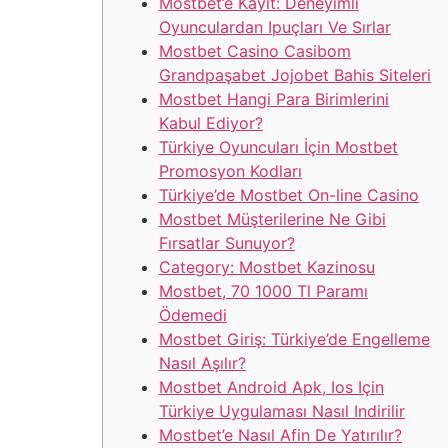
Mostbet’e Kayıt: Deneyimli
Oyunculardan Ipuçları Ve Sırlar
Mostbet Casino Casibom
Grandpaşabet Jojobet Bahis Siteleri
Mostbet Hangi Para Birimlerini
Kabul Ediyor?
Türkiye Oyuncuları İçin Mostbet
Promosyon Kodları
Türkiye’de Mostbet On-line Casino
Mostbet Müşterilerine Ne Gibi
Fırsatlar Sunuyor?
Category: Mostbet Kazinosu
Mostbet, 70 1000 Tl Paramı
Ödemedi
Mostbet Giriş: Türkiye’de Engelleme
Nasıl Aşılır?
Mostbet Android Apk, Ios Için
Türkiye Uygulaması Nasıl Indirilir
Mostbet’e Nasıl Afin De Yatırılır?