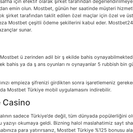
afha için efektif olarak şirket tarafından değerlendirilme
an emin olun. Mostbet, günün her saatinde müşteri hizmetler
irçok şirket tarafından taklit edilen özel maçlar için özel ve
pieza Mostbet çeşitli ödeme şekillerini kabul eder. Mostbet2
azançlar sunar.
r Mostbet ü zerinden adil bir ş ekilde bahis oynayabilmektedi
rek bahis ya da ş ans oyunları nı oynayanlar 5 rubbish bin gü
nızı empieza şifrenizi girdikten sonra işaretlemeniz gereke
da Mostbet Türkiye mobil uygulamasını indirebilir.
e Casino
lının sadece Türkiye’de değil, tüm dünyada popülerliğini o
 yazıyı okumaya geldi. Bizning halol maslahatimiz sayt shartl
abınıza para yatırırsanız, Mostbet Türkiye %125 bonusu ala