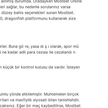
ye alınmış durumda. Oradayken Mostbet Online
i sağlar, bu nedenle sorularınız varsa
 üst düzey bahis seçenekleri sunan Mostbet.
40, dragonfish platformunu kullanarak size
rler. Buna gö re, yasa dı ş ı olarak, spor mü
 ne kadar adli para cezası ile cezalandı rı
n küçük bir kontrol kutusu da vardır. İsteyen
lumlu yönde etkilemiştir. Muhtemelen birçok
ari va maxfiylik siyosati bilan tanishishdir.
caksınız. Eğer bir maç kaybedilirse, Mostbet