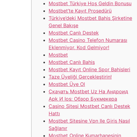
Mostbet Türkiye Hoş Geldin Bonusu
Mostbet’te Kayıt Prosedürü
Türkiye’deki Mostbet Bahis Şirketine
Genel Bakışе
Mostbet Canlı Destek
Mostbet Casino Telefon Numarası
Eklenmiyor, Kod Gelmiyor!
Mostbet
Mostbet Canlı Bahis
Mostbet Kayıt Online Spor Bahisleri
Taze Üyeliği Gerçekleştirin!
Mostbet Üye Ol
Скачать Mostbet Uz На Андроид
Apk И Ios: Обзор Букмекера
Casino Sitesi Mostbet Canlı Destek
Hattı
Mostbet Sitesine Vpn Ile Giriş Nasıl
Sağlanır
Mostbet Online Kumarhanesinin