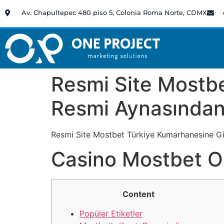
Av. Chapultepec 480 piso 5, Colonia Roma Norte, CDMX
Resmi Site Mostb
Resmi Aynasından 
Resmi Site Mostbet Türkiye Kumarhanesine Gir
Casino Mostbet On
Content
Popüler Etiketler