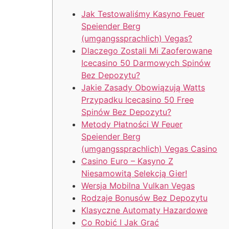
Jak Testowaliśmy Kasyno Feuer
Speiender Berg
(umgangssprachlich) Vegas?
Dlaczego Zostali Mi Zaoferowane
Icecasino 50 Darmowych Spinów
Bez Depozytu?
Jakie Zasady Obowiązują Watts
Przypadku Icecasino 50 Free
Spinów Bez Depozytu?
Metody Płatności W Feuer
Speiender Berg
(umgangssprachlich) Vegas Casino
Casino Euro – Kasyno Z
Niesamowitą Selekcją Gier!
Wersja Mobilna Vulkan Vegas
Rodzaje Bonusów Bez Depozytu
Klasyczne Automaty Hazardowe
Co Robić I Jak Grać