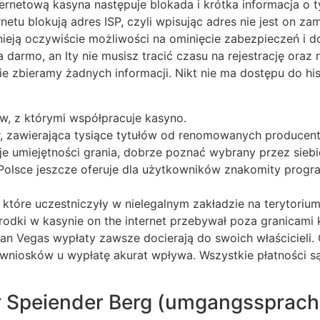
ernetową kasyna następuje blokada i krótka informacja o t
rnetu blokują adres ISP, czyli wpisując adres nie jest on za
nieją oczywiście możliwości na ominięcie zabezpieczeń i d
darmo, an Ity nie musisz tracić czasu na rejestrację oraz 
bieramy żadnych informacji. Nikt nie ma dostępu do histori
ów, z którymi współpracuje kasyno.
r, zawierająca tysiące tytułów od renomowanych producen
umiejętności grania, dobrze poznać wybrany przez siebie
Polsce jeszcze oferuje dla użytkowników znakomity progra
które uczestniczyły w nielegalnym zakładzie na terytorium 
odki w kasynie on the internet przebywał poza granicami 
lkan Vegas wypłaty zawsze docierają do swoich właścicieli
le wniosków u wypłatę akurat wpływa. Wszystkie płatności 
r Speiender Berg (umgangssprach