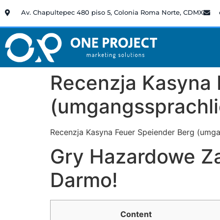
Av. Chapultepec 480 piso 5, Colonia Roma Norte, CDMX
Recenzja Kasyna 
(umgangssprachli
Recenzja Kasyna Feuer Speiender Berg (umga
Gry Hazardowe Za
Darmo!
Content