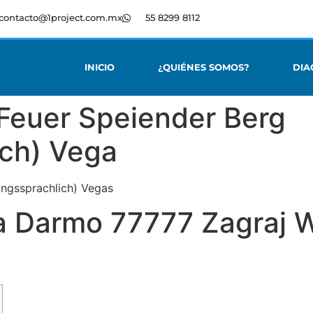
contacto@1project.com.mx
55 8299 8112
INICIO
¿QUIÉNES SOMOS?
DIA
Feuer Speiender Berg
ch) Vega
ngssprachlich) Vegas
 Darmo 77777 Zagraj 