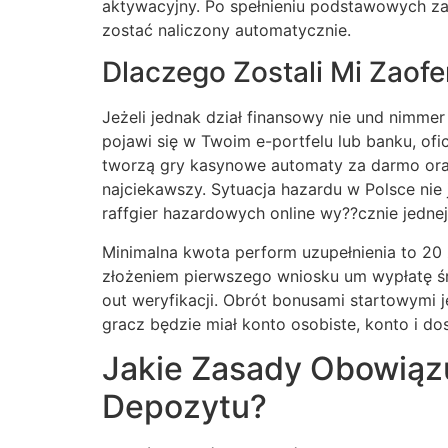
aktywacyjny. Po spełnieniu podstawowych zasa
zostać naliczony automatycznie.
Dlaczego Zostali Mi Zao
Jeżeli jednak dział finansowy nie und nimmer
pojawi się w Twoim e-portfelu lub banku, ofic
tworzą gry kasynowe automaty za darmo oraz 
najciekawszy. Sytuacja hazardu w Polsce nie
raffgier hazardowych online wy??cznie jednej
Minimalna kwota perform uzupełnienia to 20 
złożeniem pierwszego wniosku um wypłatę śr
out weryfikacji. Obrót bonusami startowymi 
gracz będzie miał konto osobiste, konto i d
Jakie Zasady Obowiązu
Depozytu?