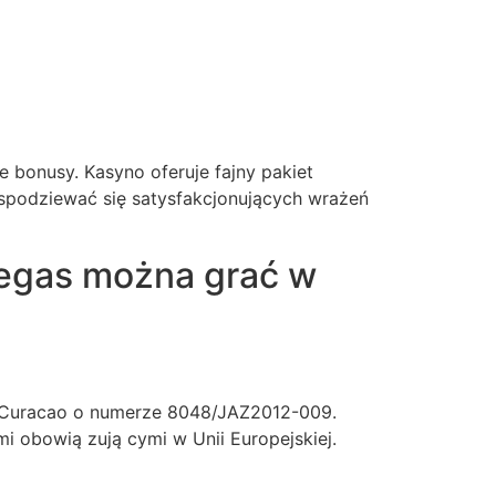
e bonusy. Kasyno oferuje fajny pakiet
 spodziewać się satysfakcjonujących wrażeń
Vegas można grać w
ji Curacao o numerze 8048/JAZ2012-009.
 obowią zują cymi w Unii Europejskiej.