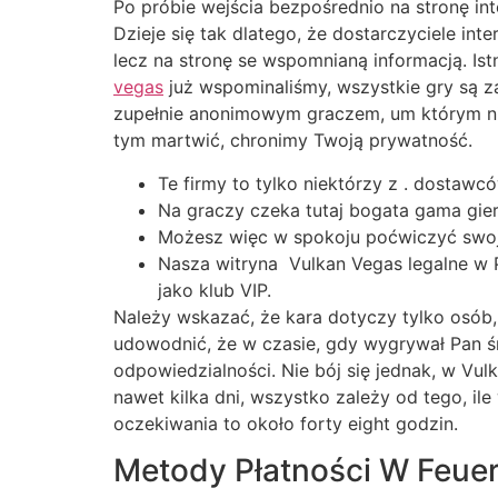
Po próbie wejścia bezpośrednio na stronę int
Dzieje się tak dlatego, że dostarczyciele inte
lecz na stronę se wspomnianą informacją. Ist
vegas
już wspominaliśmy, wszystkie gry są za 
zupełnie anonimowym graczem, um którym nie z
tym martwić, chronimy Twoją prywatność.
Te firmy to tylko niektórzy z . dostawc
Na graczy czeka tutaj bogata gama gie
Możesz więc w spokoju poćwiczyć swoje 
Nasza witryna Vulkan Vegas legalne w 
jako klub VIP.
Należy wskazać, że kara dotyczy tylko osób, 
udowodnić, że w czasie, gdy wygrywał Pan śr
odpowiedzialności. Nie bój się jednak, w Vu
nawet kilka dni, wszystko zależy od tego, i
oczekiwania to około forty eight godzin.
Metody Płatności W Feue