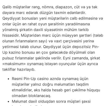
Qalib müştərilər rəng, nömrə, diapazon, cüt və ya tək
dəyərə mərc edərək düzgün təxmin edənlərdir.
Qeydiyyat bonusları yeni müştərilərin cəlb edilməsinə və
onlar üçün ən rahat oyun şəraitinin yaradılmasına
yönəlmiş şirkətin daxili siyasətinin mühüm tərkib
hissəsidir. Müştəridən mərc üçün müəyyən şərtləri (tələb
olunan fırlanmaların sayı) və vaxt çərçivəsini yerinə
yetirməsi tələb olunur. Qeydiyyat üçün depozitsiz Pin-
Up kazino bonusu ən çox gələcəkdə döyülməli olan
pulsuz fırlanmalar şəklində verilir. Eyni zamanda, şirkət
«maksimum» oynamaq istəyən oyunçular üçün ayrıca
təkliflər hazırlayıb.
Rəsmi Pin-Up casino aznda oynamaq üçün
müştərilər yalnız doğru məlumatları təqdim
etməlidirlər, əks halda hesab geri çəkilmə hüququ
olmadan bloklanacaq.
Məlumat daxil olduqdan sonra müştəri şəxsi