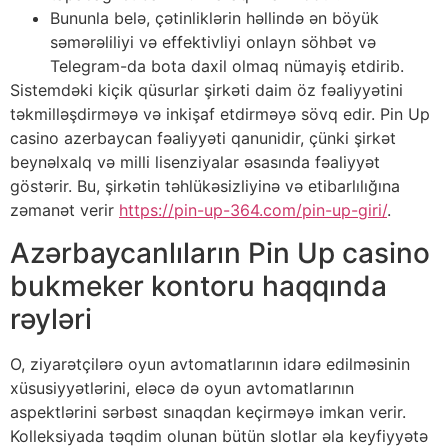
Bununla belə, çətinliklərin həllində ən böyük
səmərəliliyi və effektivliyi onlayn söhbət və
Telegram-da bota daxil olmaq nümayiş etdirib.
Sistemdəki kiçik qüsurlar şirkəti daim öz fəaliyyətini
təkmilləşdirməyə və inkişaf etdirməyə sövq edir. Pin Up
casino azerbaycan fəaliyyəti qanunidir, çünki şirkət
beynəlxalq və milli lisenziyalar əsasında fəaliyyət
göstərir. Bu, şirkətin təhlükəsizliyinə və etibarlılığına
zəmanət verir
https://pin-up-364.com/pin-up-giri/
.
Azərbaycanlıların Pin Up casino
bukmeker kontoru haqqında
rəyləri
O, ziyarətçilərə oyun avtomatlarının idarə edilməsinin
xüsusiyyətlərini, eləcə də oyun avtomatlarının
aspektlərini sərbəst sınaqdan keçirməyə imkan verir.
Kolleksiyada təqdim olunan bütün slotlar əla keyfiyyətə