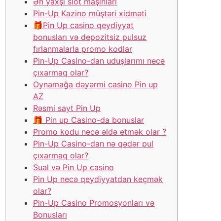
Ən yaxşı slot maşınları
Pin-Up Kazino müştəri xidməti
🎁Pin Up casino qeydiyyat
bonusları və depozitsiz pulsuz
fırlanmalarla promo kodlar
Pin-Up Casino-dan uduşlarımı necə
çıxarmaq olar?
Oynamağa dəyərmi casino Pin up
AZ
Rəsmi sayt Pin Up
🎁 Pin up Casino-da bonuslar
Promo kodu necə əldə etmək olar ?
Pin-Up Casino-dan nə qədər pul
çıxarmaq olar?
Sual və Pin Up casino
Pin Up necə qeydiyyatdan keçmək
olar?
Pin-Up Casino Promosyonları və
Bonusları