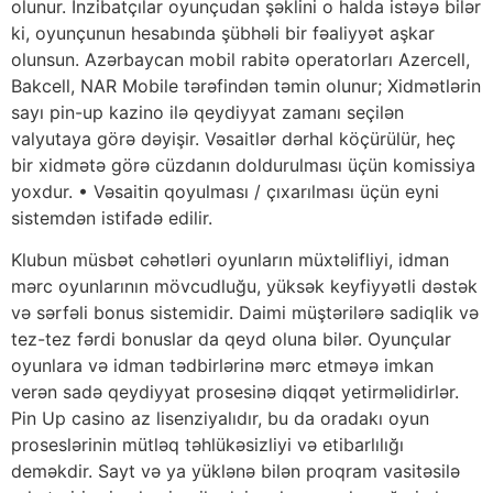
olunur. İnzibatçılar oyunçudan şəklini o halda istəyə bilər
ki, oyunçunun hesabında şübhəli bir fəaliyyət aşkar
olunsun. Azərbaycan mobil rabitə operatorları Azercell,
Bakcell, NAR Mobile tərəfindən təmin olunur; Xidmətlərin
sayı pin-up kazino ilə qeydiyyat zamanı seçilən
valyutaya görə dəyişir. Vəsaitlər dərhal köçürülür, heç
bir xidmətə görə cüzdanın doldurulması üçün komissiya
yoxdur. • Vəsaitin qoyulması / çıxarılması üçün eyni
sistemdən istifadə edilir.
Klubun müsbət cəhətləri oyunların müxtəlifliyi, idman
mərc oyunlarının mövcudluğu, yüksək keyfiyyətli dəstək
və sərfəli bonus sistemidir. Daimi müştərilərə sadiqlik və
tez-tez fərdi bonuslar da qeyd oluna bilər. Oyunçular
oyunlara və idman tədbirlərinə mərc etməyə imkan
verən sadə qeydiyyat prosesinə diqqət yetirməlidirlər.
Pin Up casino az lisenziyalıdır, bu da oradakı oyun
proseslərinin mütləq təhlükəsizliyi və etibarlılığı
deməkdir. Sayt və ya yüklənə bilən proqram vasitəsilə