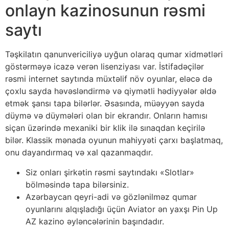
onlayn kazinosunun rəsmi
saytı
Təşkilatın qanunvericiliyə uyğun olaraq qumar xidmətləri
göstərməyə icazə verən lisenziyası var. İstifadəçilər
rəsmi internet saytında müxtəlif növ oyunlar, eləcə də
çoxlu sayda həvəsləndirmə və qiymətli hədiyyələr əldə
etmək şansı tapa bilərlər. Əsasında, müəyyən sayda
düymə və düymələri olan bir ekrandır. Onların hamısı
siçan üzərində mexaniki bir klik ilə sınaqdan keçirilə
bilər. Klassik mənada oyunun mahiyyəti çarxı başlatmaq,
onu dayandırmaq və xal qazanmaqdır.
Siz onları şirkətin rəsmi saytındakı «Slotlar»
bölməsində tapa bilərsiniz.
Azərbaycan qeyri-adi və gözlənilməz qumar
oyunlarını alqışladığı üçün Aviator ən yaxşı Pin Up
AZ kazino əyləncələrinin başındadır.