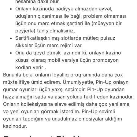
hesabına daxil olur.
Onlayn kazinoda hədiyyə almazdan əvvəl,
uduşların çıxarılması ilə bağlı problem olmaması
üçün onu mərc etmək şərtləri ilə (müəyyən bir
peyjerlə) tanış olmalısınız.
Sertifikatlaşdırılmış slotlarda mütləq pulsuz
sikkələr üçün mərc rejimi var.
Onu da qeyd etmək lazımdır ki, onlayn kazino
xüsusi olaraq mobil versiya üçün promosyon
kodları verir .
Bununla belə, onların loyallıq proqramında daha çox
müxtəlifliyə ümid edirəm. Ümumiyyətlə, Pin-Up onlayn
qumar oyunları üçün yaxşı seçimdir. Pin-Up oyundan
həzz almağın sadə və asan yolunu təklif edən kazinodur.
Onların kolleksiyasına əlavə edilmiş daha çox yeniləmə
və yeni oyunları görmək istərdim. Pin-Up sevimli
oyunları tapdığım və unudulmaz emosiyalar aldığım
kazinodur.