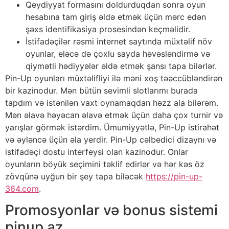
Qeydiyyat formasını doldurduqdan sonra oyun
hesabına tam giriş əldə etmək üçün mərc edən
şəxs identifikasiya prosesindən keçməlidir.
İstifadəçilər rəsmi internet saytında müxtəlif növ
oyunlar, eləcə də çoxlu sayda həvəsləndirmə və
qiymətli hədiyyələr əldə etmək şansı tapa bilərlər.
Pin-Up oyunları müxtəlifliyi ilə məni xoş təəccübləndirən
bir kazinodur. Mən bütün sevimli slotlarımı burada
tapdım və istənilən vaxt oynamaqdan həzz ala bilərəm.
Mən əlavə həyəcan əlavə etmək üçün daha çox turnir və
yarışlar görmək istərdim. Ümumiyyətlə, Pin-Up istirahət
və əyləncə üçün əla yerdir. Pin-Up cəlbedici dizaynı və
istifadəçi dostu interfeysi olan kazinodur. Onlar
oyunların böyük seçimini təklif edirlər və hər kəs öz
zövqünə uyğun bir şey tapa biləcək
https://pin-up-
364.com
.
Promosyonlar və bonus sistemi
pinup az