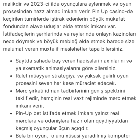
malikdir və 2023-ci ildə oyunçulara əylənmək və oyun
prosesindən həzz almaq imkanı verir. Pin Up casino-də
keçirilən turnirlərdə iştirak edənlərin böyük mükafat
fondundan əlavə uduşlar əldə etmək imkanı var.
İstifadəçilərin şərhlərində və rəylərində onlayn kazinoları
necə döymək və böyük məbləğ əldə etmək barədə sizə
məlumat verən müxtəlif məsləhətlər tapa bilərsiniz.
Saytda sahədə baş verən hadisələrin axınlarını və
ya sxematik animasiyalarını görə bilərsiniz.
Rulet müəyyən strategiya və yüksək gəlirli oyun
prosesini sevən hər kəsə müraciət edəcək.
Mərc şirkəti idman tədbirlərinin geniş spektrini
təklif edir, həmçinin real vaxt rejimində mərc etmək
imkanı verir.
Pin-Up bet istifadə etmək imkanı yalnız real
mərclərə və ödənişlərə hazır olan qeydiyyatdan
keçmiş oyunçular üçün açıqdır.
Belə bir oyun, rolunu xüsusi yaradılmış kompüter