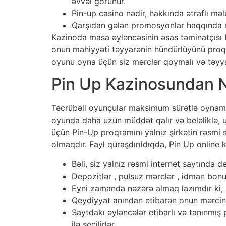
əvvəl görünür.
Pin-up casino nədir, hakkında ətraflı mə
Qarşıdan gələn promosyonlar haqqında 
Kazinoda masa əyləncəsinin əsas təminatçısı Ev
onun mahiyyəti təyyarənin hündürlüyünü proqn
oyunu oyna üçün siz mərclər qoymalı və təyy
Pin Up Kazinosundan 
Təcrübəli oyunçular maksimum sürətlə oynamağ
oyunda daha uzun müddət qalır və beləliklə, u
üçün Pin-Up proqramını yalnız şirkətin rəsmi 
olmaqdır. Fayl quraşdırıldıqda, Pin Up onli
Bəli, siz yalnız rəsmi internet saytında 
Depozitlər , pulsuz mərclər , idman bon
Eyni zamanda nəzərə almaq lazımdır ki,
Qeydiyyat anından etibarən onun mərcinə
Saytdakı əyləncələr etibarlı və tanınmış 
ilə seçilirlər.