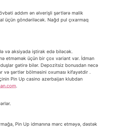
vbəti addım ən əlverişli şərtlərə malik
mal üçün göndəriləcək. Nağd pul çıxarmaq
 və aksiyada iştirak edə biləcək.
nə etməmək üçün bir çox variant var. İdman
 uduşlar gətirə bilər. Depozitsiz bonusdan necə
və şərtlər bölməsini oxuması kifayətdir .
mçinin Pin Up casino azerbaijan klubdan
can.com
.
rlər.
armağa, Pin Up idmanına mərc etməyə, dəstək