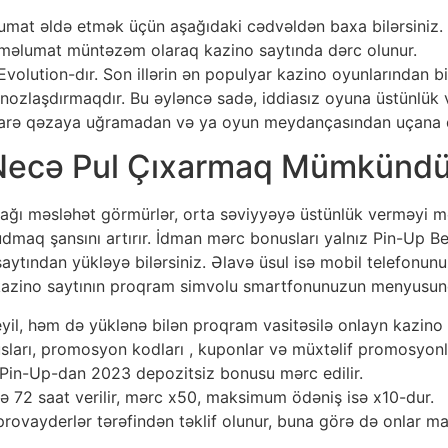
lumat əldə etmək üçün aşağıdaki cədvəldən baxa bilərsiniz.
məlumat müntəzəm olaraq kazino saytında dərc olunur.
olution-dır. Son illərin ən populyar kazino oyunlarından bi
ozlaşdırmaqdır. Bu əyləncə sadə, iddiasız oyuna üstünlük 
arə qəzaya uğramadan və ya oyun meydançasından uçana qə
Necə Pul Çıxarmaq Mümkündü
ı məsləhət görmürlər, orta səviyyəyə üstünlük verməyi məs
dmaq şansını artırır. İdman mərc bonusları yalnız Pin-Up Be
saytından yükləyə bilərsiniz. Əlavə üsul isə mobil telefonun
ne kazino saytının proqram simvolu smartfonunuzun menyusu
deyil, həm də yüklənə bilən proqram vasitəsilə onlayn kazino 
usları, promosyon kodları , kuponlar və müxtəlif promosyonl
 Pin-Up-dan 2023 depozitsiz bonusu mərc edilir.
 72 saat verilir, mərc x50, maksimum ödəniş isə x10-dur.
provayderlər tərəfindən təklif olunur, buna görə də onlar mar