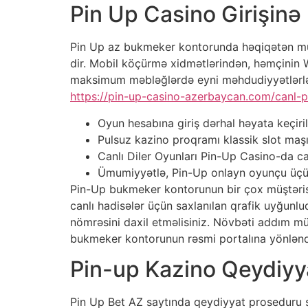
Pin Up Casino Girişin
Pin Up az bukmeker kontorunda həqiqətən mü
dir. Mobil köçürmə xidmətlərindən, həmçinin
maksimum məbləğlərdə eyni məhdudiyyətlərlə 
https://pin-up-casino-azerbaycan.com/canl-p
Oyun hesabına giriş dərhal həyata keçiril
Pulsuz kazino proqramı klassik slot maşı
Canlı Diler Oyunları Pin-Up Casino-da ca
Ümumiyyətlə, Pin-Up onlayn oyunçu üçün
Pin-Up bukmeker kontorunun bir çox müştərisi
canlı hadisələr üçün saxlanılan qrafik uyğunl
nömrəsini daxil etməlisiniz. Növbəti addım mü
bukmeker kontorunun rəsmi portalına yönləndiri
Pin-up Kazino Qeydiyy
Pin Up Bet AZ saytında qeydiyyat proseduru s