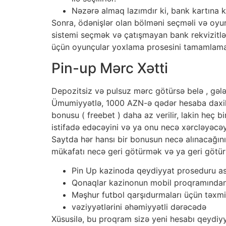
Nəzərə almaq lazımdır ki, bank kartına k
Sonra, ödənişlər olan bölməni seçməli və oyunç
sistemi seçmək və çatışmayan bank rekvizitlə
üçün oyunçular yoxlama prosesini tamamlamalı
Pin-up Mərc Xətti
Depozitsiz və pulsuz mərc götürsə belə , gə
Ümumiyyətlə, 1000 AZN-ə qədər hesaba daxil 
bonusu ( freebet ) daha az verilir, lakin heç 
istifadə edəcəyini və ya onu necə xərcləyəcə
Saytda hər hansı bir bonusun necə alınacağını
mükafatı necə geri götürmək və ya geri göt
Pin Up kazinoda qeydiyyat proseduru asan
Qonaqlar kazinonun mobil proqramından i
Məşhur futbol qarşıdurmaları üçün təxmin
vəziyyətlərini əhəmiyyətli dərəcədə
Xüsusilə, bu proqram sizə yeni hesabı qeydi