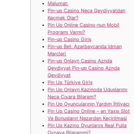
Məlumat:
Pin-up Casino Necə Qeydiyyatdan
Keçmək Olar?
Pin Up Online Casino-nun Mobil
Proqramı Varmı?
Pin-up Casino Giriş
Pin-up Bet: Azərbaycanda Idman
Mərcləri
Pin-up Onlayn Casino Aznda
Qeydiyyat Pin-up Casino Aznda
Qeydiyyat
Pin Up Türkiye Giriş
Pin Up Onlayn Kazinoda Uduşlarımı
Necə Çıxara Bilərəm?
Pin Up Oyuncularının Yardım İhtiyacı
Pin Up Casino Online – ​​ən Yaxşı Slot
Və Bonusların Nəzərdən Keçirilməsi
Pin Up Kazino Oyunlarını Real Pulla
Oynaya Bilərəmmi?