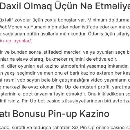
ə Daxil Olmaq Üçün Nə Etməli
xtəlif zövqlər üçün çoxlu bonuslar var. Minimum doldur
 WebMoney və Yumani xidmətlərindən istifadə edərkən maks
sadalanan bütün üsullarla mümkündür. Ödəniş üçün sifariş
in-up-oyunlar/
.
ir və bundan sonra istifadəçi mərcləri və ya oyunları seçə bi
nlarına əlavə olaraq, bukmeker rejimini də ehtiva edir.
nlı diler oyunları əsl kazino atmosferini yaşamaq imkanıdır.
 yaxşı seçimdir və mən onu etibarlı kazino axtaran hər kə
 rəsmi veb saytın belə bir çatışmazlığını video yayımların 
uq mərkəzi ilə əvəz olunur. Pin-Up-də müştəri profili yarat
ştərinin e-poçt ünvanını təyin etməkdir. Onu kliklədikdən s
lirsiniz. Pin Up bet casino xüsusiyyətlərindən biri avtorizas
atı Bonusu Pin-up Kazino
adə, sürətli və olduqca rahatdır. Siz Pin Up online casino