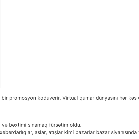
ə bir promosyon koduverir. Virtual qumar dünyasını hər kə
 və bəxtimi sınamaq fürsətim oldu.
xəbərdarlıqlar, aslar, atışlar kimi bazarlar bazar siyahıs