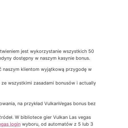
twieniem jest wykorzystanie wszystkich 50
t jedyny dostępny w naszym kasynie bonus.
ić naszym klientom wyjątkową przygodę w
 ze wszystkimi zasadami bonusów i actually
rowania, na przykład VulkanVegas bonus bez
źródeł. W bibliotece gier Vulkan Las vegas
egas login
wyboru, od automatów z 5 lub 3