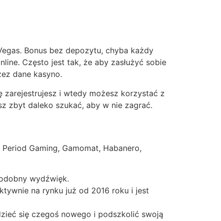
Vegas. Bonus bez depozytu, chyba każdy
line. Często jest tak, że aby zasłużyć sobie
zez dane kasyno.
ę zarejestrujesz i wtedy możesz korzystać z
z zbyt daleko szukać, aby w nie zagrać.
ig Period Gaming, Gamomat, Habanero,
 podobny wydźwięk.
tywnie na rynku już od 2016 roku i jest
dzieć się czegoś nowego i podszkolić swoją