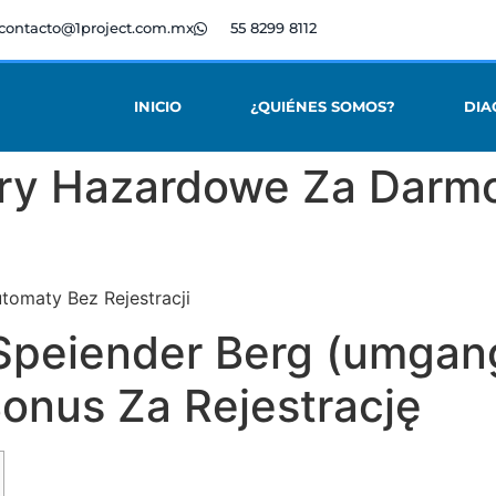
contacto@1project.com.mx
55 8299 8112
INICIO
¿QUIÉNES SOMOS?
DIA
Gry Hazardowe Za Darm
omaty Bez Rejestracji
Speiender Berg (umgan
nus Za Rejestrację