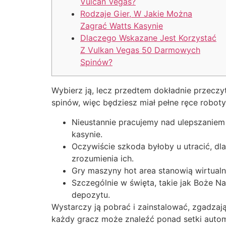
Vulcan Vegas?
Rodzaje Gier, W Jakie Można
Zagrać Watts Kasynie
Dlaczego Wskazane Jest Korzystać
Z Vulkan Vegas 50 Darmowych
Spinów?
Wybierz ją, lecz przedtem dokładnie przecz
spinów, więc będziesz miał pełne ręce robot
Nieustannie pracujemy nad ulepszanie
kasynie.
Oczywiście szkoda byłoby u utracić, dl
zrozumienia ich.
Gry maszyny hot area stanowią wirtualn
Szczególnie w święta, takie jak Boże 
depozytu.
Wystarczy ją pobrać i zainstalować, zgadzając
każdy gracz może znaleźć ponad setki auto