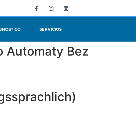
GNÓSTICO
SERVICIOS
o Automaty Bez
gssprachlich)