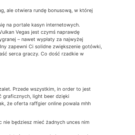
g, ale otwiera rundę bonusową, w której
się na portale kasyn internetowych.
 Vulkan Vegas jest czymś naprawdę
wygranej – nawet wypłaty za najwyżej
lny zapewni Ci solidne zwiększenie gotówki,
aść serca graczy. Co dość rzadkie w
alet. Przede wszystkim, in order to jest
 graficznych, light beer dzięki
k, że oferta raffgier online powala mhh
c nie będziesz mieć żadnych unces nim