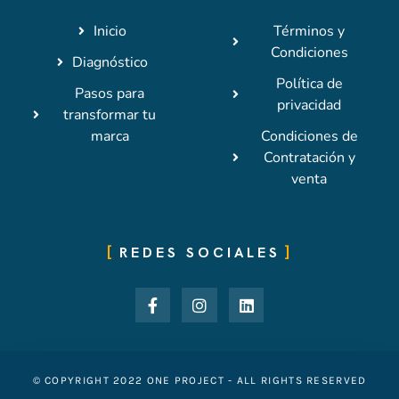
Inicio
Términos y
Condiciones
Diagnóstico
Política de
Pasos para
privacidad
transformar tu
marca
Condiciones de
Contratación y
venta
REDES SOCIALES
© COPYRIGHT 2022 ONE PROJECT - ALL RIGHTS RESERVED