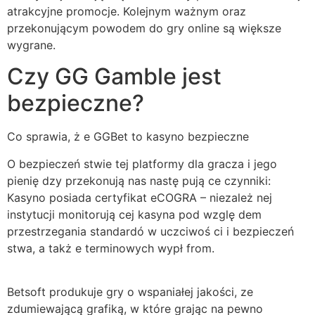
atrakcyjne promocje. Kolejnym ważnym oraz
przekonującym powodem do gry online są większe
wygrane.
Czy GG Gamble jest
bezpieczne?
Co sprawia, ż e GGBet to kasyno bezpieczne
O bezpieczeń stwie tej platformy dla gracza i jego
pienię dzy przekonują nas nastę pują ce czynniki:
Kasyno posiada certyfikat eCOGRA – niezależ nej
instytucji monitorują cej kasyna pod wzglę dem
przestrzegania standardó w uczciwoś ci i bezpieczeń
stwa, a takż e terminowych wypł from.
Betsoft produkuje gry o wspaniałej jakości, ze
zdumiewającą grafiką, w które grając na pewno