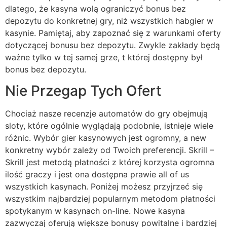
dlatego, że kasyna wolą ograniczyć bonus bez
depozytu do konkretnej gry, niż wszystkich habgier w
kasynie. Pamiętaj, aby zapoznać się z warunkami oferty
dotyczącej bonusu bez depozytu. Zwykle zakłady będą
ważne tylko w tej samej grze, t której dostępny był
bonus bez depozytu.
Nie Przegap Tych Ofert
Chociaż nasze recenzje automatów do gry obejmują
sloty, które ogólnie wyglądają podobnie, istnieje wiele
różnic. Wybór gier kasynowych jest ogromny, a new
konkretny wybór zależy od Twoich preferencji. Skrill –
Skrill jest metodą płatności z której korzysta ogromna
ilość graczy i jest ona dostępna prawie all of us
wszystkich kasynach. Poniżej możesz przyjrzeć się
wszystkim najbardziej popularnym metodom płatności
spotykanym w kasynach on-line. Nowe kasyna
zazwyczaj oferują większe bonusy powitalne i bardziej