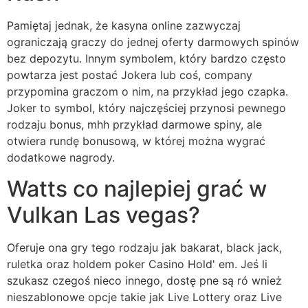
Pamiętaj jednak, że kasyna online zazwyczaj
ograniczają graczy do jednej oferty darmowych spinów
bez depozytu. Innym symbolem, który bardzo często
powtarza jest postać Jokera lub coś, company
przypomina graczom o nim, na przykład jego czapka.
Joker to symbol, który najczęściej przynosi pewnego
rodzaju bonus, mhh przykład darmowe spiny, ale
otwiera rundę bonusową, w której można wygrać
dodatkowe nagrody.
Watts co najlepiej grać w
Vulkan Las vegas?
Oferuje ona gry tego rodzaju jak bakarat, black jack,
ruletka oraz holdem poker Casino Hold' em. Jeś li
szukasz czegoś nieco innego, dostę pne są ró wnież
nieszablonowe opcje takie jak Live Lottery oraz Live