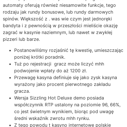
automaty oferują również niesamowite funkcje, tego
rodzaju jak rundy bonusowe, lub rundy darmowych
spinów. Większość z . was wie czym jest jednoręki
bandyta i z pewnością w przeszłości mieliście okazję
zagrać w kasynie naziemnym, lub nawet w zwykłej
pizzeri lub barze.
Postanowiliśmy rozjaśnić tę kwestię, umieszczając
poniżej krótki poradnik.
Tuż po rejestracji gracz może liczyć mhh
podwojenie wpłaty do aż 1200 zł.
Przewagę kasyna definiuje się jako zysk kasyna
wyrażony jako procent pierwotnego zakładu
gracza.
Wersja Sizzling Hot Deluxe demo posiada
współczynnik RTP ustalony na poziomie 96, 66%,
co jest świetnym wynikiem, biorąc pod uwagę
średni wskaźnik zwrotu mhh rynku.
Z tego powodu t kasyno internetowe polskie