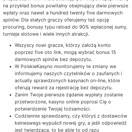
na przykład bonus powitalny obejmujący dwie pierwsze
wpłaty oraz nawet a hundred twenty five darmowych
spinów. Dla stałych graczy oferujemy też opcję
procuring, bonusy typu reload do 90% wpłaconej sumy,
turnieje slotowe i wiele innych atrakcji.
Wszyscy nowi gracze, którzy założą konto
poprzez five oto link, mogą wybrać bonus 15
darmowych spinów bez depozytu.
W PolskieKasyno monitorujemy te zmiany we
informujemy naszych czytelników o zaufanych i
actually sprawdzonych kasynach on-line, które
oferują reward za rejestrację bez depozytu.
Zanim Twoje pierwsze żądanie wypłaty zostanie
przetworzone, kasyno online poprosi Cię o
potwierdzenie Twojej tożsamości.
Codziennie sprawdzamy, czy któryś z dostawców
keineswegs wypuścił nowej gry, a jeśli odpowiedź
jest twierdząca, to be able to od razu