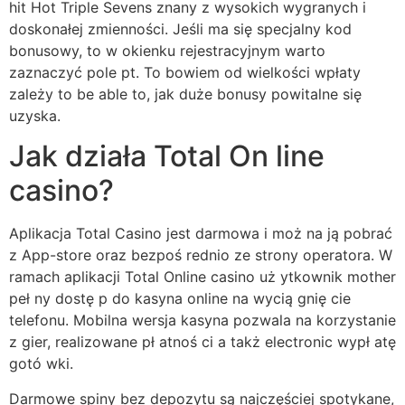
hit Hot Triple Sevens znany z wysokich wygranych i
doskonałej zmienności. Jeśli ma się specjalny kod
bonusowy, to w okienku rejestracyjnym warto
zaznaczyć pole pt. To bowiem od wielkości wpłaty
zależy to be able to, jak duże bonusy powitalne się
uzyska.
Jak działa Total On line
casino?
Aplikacja Total Casino jest darmowa i moż na ją pobrać
z App-store oraz bezpoś rednio ze strony operatora. W
ramach aplikacji Total Online casino uż ytkownik mother
peł ny dostę p do kasyna online na wycią gnię cie
telefonu. Mobilna wersja kasyna pozwala na korzystanie
z gier, realizowane pł atnoś ci a takż electronic wypł atę
gotó wki.
Darmowe spiny bez depozytu są najczęściej spotykane,