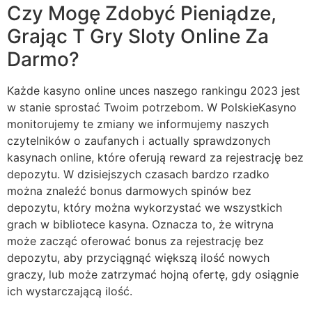
Czy Mogę Zdobyć Pieniądze,
Grając T Gry Sloty Online Za
Darmo?
Każde kasyno online unces naszego rankingu 2023 jest
w stanie sprostać Twoim potrzebom. W PolskieKasyno
monitorujemy te zmiany we informujemy naszych
czytelników o zaufanych i actually sprawdzonych
kasynach online, które oferują reward za rejestrację bez
depozytu. W dzisiejszych czasach bardzo rzadko
można znaleźć bonus darmowych spinów bez
depozytu, który można wykorzystać we wszystkich
grach w bibliotece kasyna. Oznacza to, że witryna
może zacząć oferować bonus za rejestrację bez
depozytu, aby przyciągnąć większą ilość nowych
graczy, lub może zatrzymać hojną ofertę, gdy osiągnie
ich wystarczającą ilość.