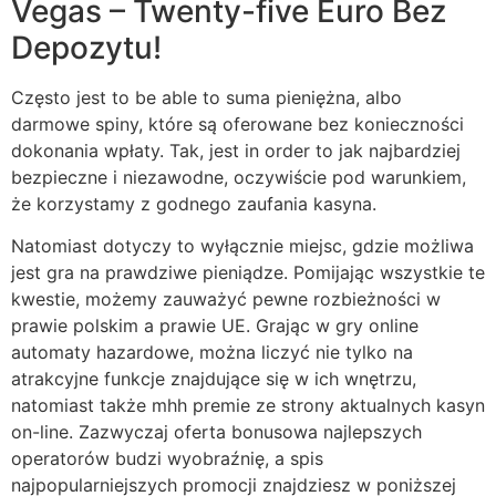
Vegas – Twenty-five Euro Bez
Depozytu!
Często jest to be able to suma pieniężna, albo
darmowe spiny, które są oferowane bez konieczności
dokonania wpłaty. Tak, jest in order to jak najbardziej
bezpieczne i niezawodne, oczywiście pod warunkiem,
że korzystamy z godnego zaufania kasyna.
Natomiast dotyczy to wyłącznie miejsc, gdzie możliwa
jest gra na prawdziwe pieniądze. Pomijając wszystkie te
kwestie, możemy zauważyć pewne rozbieżności w
prawie polskim a prawie UE. Grając w gry online
automaty hazardowe, można liczyć nie tylko na
atrakcyjne funkcje znajdujące się w ich wnętrzu,
natomiast także mhh premie ze strony aktualnych kasyn
on-line. Zazwyczaj oferta bonusowa najlepszych
operatorów budzi wyobraźnię, a spis
najpopularniejszych promocji znajdziesz w poniższej