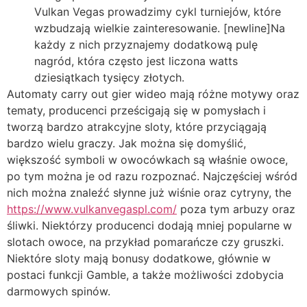
Vulkan Vegas prowadzimy cykl turniejów, które
wzbudzają wielkie zainteresowanie. [newline]Na
każdy z nich przyznajemy dodatkową pulę
nagród, która często jest liczona watts
dziesiątkach tysięcy złotych.
Automaty carry out gier wideo mają różne motywy oraz
tematy, producenci prześcigają się w pomysłach i
tworzą bardzo atrakcyjne sloty, które przyciągają
bardzo wielu graczy. Jak można się domyślić,
większość symboli w owocówkach są właśnie owoce,
po tym można je od razu rozpoznać. Najczęściej wśród
nich można znaleźć słynne już wiśnie oraz cytryny, the
https://www.vulkanvegaspl.com/
poza tym arbuzy oraz
śliwki. Niektórzy producenci dodają mniej popularne w
slotach owoce, na przykład pomarańcze czy gruszki.
Niektóre sloty mają bonusy dodatkowe, głównie w
postaci funkcji Gamble, a także możliwości zdobycia
darmowych spinów.