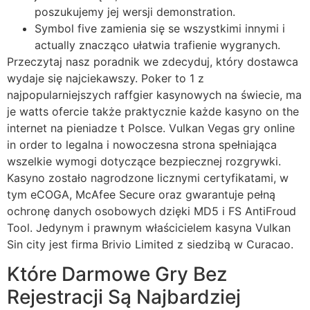
poszukujemy jej wersji demonstration.
Symbol five zamienia się se wszystkimi innymi i
actually znacząco ułatwia trafienie wygranych.
Przeczytaj nasz poradnik we zdecyduj, który dostawca
wydaje się najciekawszy. Poker to 1 z
najpopularniejszych raffgier kasynowych na świecie, ma
je watts ofercie także praktycznie każde kasyno on the
internet na pieniadze t Polsce. Vulkan Vegas gry online
in order to legalna i nowoczesna strona spełniająca
wszelkie wymogi dotyczące bezpiecznej rozgrywki.
Kasyno zostało nagrodzone licznymi certyfikatami, w
tym eCOGA, McAfee Secure oraz gwarantuje pełną
ochronę danych osobowych dzięki MD5 i FS AntiFroud
Tool. Jedynym i prawnym właścicielem kasyna Vulkan
Sin city jest firma Brivio Limited z siedzibą w Curacao.
Które Darmowe Gry Bez
Rejestracji Są Najbardziej