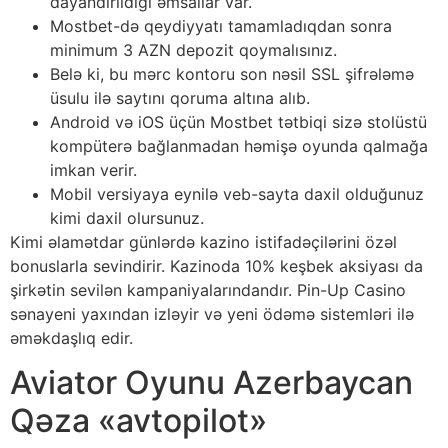
dayandırıldığı əmsallar var.
Mostbet-də qeydiyyatı tamamladıqdan sonra
minimum 3 AZN depozit qoymalısınız.
Belə ki, bu mərc kontoru son nəsil SSL şifrələmə
üsulu ilə saytını qoruma altına alıb.
Android və iOS üçün Mostbet tətbiqi sizə stolüstü
kompüterə bağlanmadan həmişə oyunda qalmağa
imkan verir.
Mobil versiyaya eynilə veb-sayta daxil olduğunuz
kimi daxil olursunuz.
Kimi əlamətdar günlərdə kazino istifadəçilərini özəl
bonuslarla sevindirir. Kazinoda 10% keşbek aksiyası da
şirkətin sevilən kampaniyalarındandır. Pin-Up Casino
sənayeni yaxından izləyir və yeni ödəmə sistemləri ilə
əməkdaşlıq edir.
Aviator Oyunu Azerbaycan
Qəza «avtopilot»