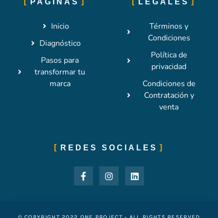
PAGINAS
LEGALES
Inicio
Términos y
Condiciones
Diagnóstico
Política de
Pasos para
privacidad
transformar tu
marca
Condiciones de
Contratación y
venta
REDES SOCIALES
© COPYRIGHT 2022 ONE PROJECT - ALL RIGHTS RESERVED