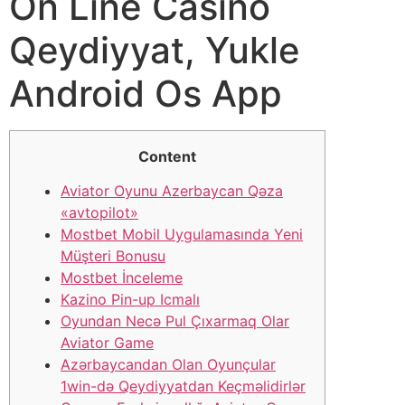
On Line Casino
Qeydiyyat, Yukle
Android Os App
Content
Aviator Oyunu Azerbaycan Qəza
«avtopilot»
Mostbet Mobil Uygulamasında Yeni
Müşteri Bonusu
Mostbet İnceleme
Kazino Pin-up Icmalı
Oyundan Necə Pul Çıxarmaq Olar
Aviator Game
Azərbaycandan Olan Oyunçular
1win-də Qeydiyyatdan Keçməlidirlər