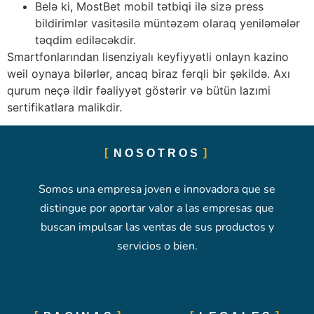
Belə ki, MostBet mobil tətbiqi ilə sizə press
bildirimlər vasitəsilə müntəzəm olaraq yeniləmələr
təqdim ediləcəkdir.
Smartfonlarından lisenziyalı keyfiyyətli onlayn kazino
weil oynaya bilərlər, ancaq biraz fərqli bir şəkildə. Axı
qurum neçə ildir fəaliyyət göstərir və bütün lazımi
sertifikatlara malikdir.
NOSOTROS
Somos una empresa joven e innovadora que se
distingue por aportar valor a las empresas que
buscan impulsar las ventas de sus productos y
servicios o bien.