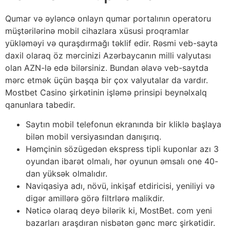
Qumar və əyləncə onlayn qumar portalının operatoru
müştərilərinə mobil cihazlara xüsusi proqramlar
yükləməyi və quraşdırmağı təklif edir. Rəsmi veb-sayta
daxil olaraq öz mərcinizi Azərbaycanın milli valyutası
olan AZN-lə edə bilərsiniz. Bundan əlavə veb-saytda
mərc etmək üçün başqa bir çox valyutalar da vardır.
Mostbet Casino şirkətinin işləmə prinsipi beynəlxalq
qanunlara tabedir.
Saytın mobil telefonun ekranında bir kliklə başlaya
bilən mobil versiyasından danışırıq.
Həmçinin sözügedən ekspress tipli kuponlar azı 3
oyundan ibarət olmalı, hər oyunun əmsalı one 40-
dan yüksək olmalıdır.
Naviqasiya adı, növü, inkişaf etdiricisi, yeniliyi və
digər amillərə görə filtrlərə malikdir.
Nəticə olaraq deyə bilərik ki, MostBet. com yeni
bazarları araşdıran nisbətən gənc mərc şirkətidir.