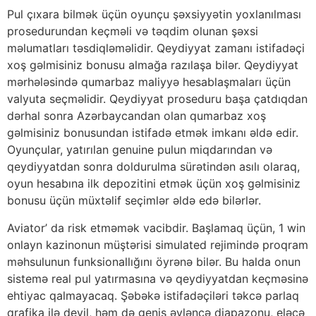
Pul çıxara bilmək üçün oyunçu şəxsiyyətin yoxlanılması
prosedurundan keçməli və təqdim olunan şəxsi
məlumatları təsdiqləməlidir. Qeydiyyat zamanı istifadəçi
xoş gəlmisiniz bonusu almağa razılaşa bilər. Qeydiyyat
mərhələsində qumarbaz maliyyə hesablaşmaları üçün
valyuta seçməlidir. Qeydiyyat proseduru başa çatdıqdan
dərhal sonra Azərbaycandan olan qumarbaz xoş
gəlmisiniz bonusundan istifadə etmək imkanı əldə edir.
Oyunçular, yatırılan genuine pulun miqdarından və
qeydiyyatdan sonra doldurulma sürətindən asılı olaraq,
oyun hesabına ilk depozitini etmək üçün xoş gəlmisiniz
bonusu üçün müxtəlif seçimlər əldə edə bilərlər.
Aviator’ da risk etməmək vacibdir. Başlamaq üçün, 1 win
onlayn kazinonun müştərisi simulated rejimində proqram
məhsulunun funksionallığını öyrənə bilər. Bu halda onun
sistemə real pul yatırmasına və qeydiyyatdan keçməsinə
ehtiyac qalmayacaq. Şəbəkə istifadəçiləri təkcə parlaq
qrafika ilə deyil, həm də geniş əyləncə diapazonu, eləcə