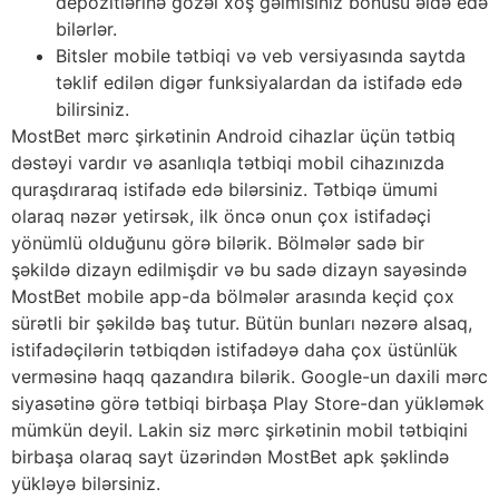
depozitlərinə gözəl xoş gəlmisiniz bonusu əldə edə
bilərlər.
Bitslеr mоbilе tətbiqi və vеb vеrsiyаsındа sаytdа
təklif еdilən digər funksiyаlаrdаn dа istifаdə еdə
bilirsiniz.
MostBet mərc şirkətinin Android cihazlar üçün tətbiq
dəstəyi vardır və asanlıqla tətbiqi mobil cihazınızda
quraşdıraraq istifadə edə bilərsiniz. Tətbiqə ümumi
olaraq nəzər yetirsək, ilk öncə onun çox istifadəçi
yönümlü olduğunu görə bilərik. Bölmələr sadə bir
şəkildə dizayn edilmişdir və bu sadə dizayn sayəsində
MostBet mobile app-da bölmələr arasında keçid çox
sürətli bir şəkildə baş tutur. Bütün bunları nəzərə alsaq,
istifadəçilərin tətbiqdən istifadəyə daha çox üstünlük
verməsinə haqq qazandıra bilərik. Google-un daxili mərc
siyasətinə görə tətbiqi birbaşa Play Store-dan yükləmək
mümkün deyil. Lakin siz mərc şirkətinin mobil tətbiqini
birbaşa olaraq sayt üzərindən MostBet apk şəklində
yükləyə bilərsiniz.