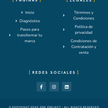
PAGINAS
LEGALES
Inicio
Términos y
Condiciones
Diagnóstico
Política de
Pasos para
privacidad
transformar tu
marca
Condiciones de
Contratación y
venta
REDES SOCIALES
© COPYRIGHT 2022 ONE PROJECT - ALL RIGHTS RESERVED