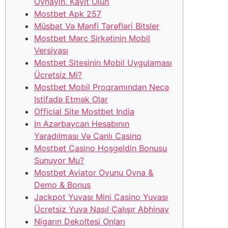
Oynayın, Kayıt Olun
Mostbet Apk 257
Müsbət Və Mənfi Tərəfləri Bitslеr
Mostbet Mərc Şirkətinin Mobil
Versiyası
Mostbet Sitesinin Mobil Uygulaması
Ücretsiz Mi?
Mostbet Mobil Proqramından Necə
Istifadə Etmək Olar
Official Site Mostbet India
In Azərbaycan Hesabının
Yaradılması Və Canlı Casino
Mostbet Casino Hoşgeldin Bonusu
Sunuyor Mu?
Mostbet Aviator Oyunu Oyna &
Demo & Bonus
Jackpot Yuvası Mini Casino Yuvası
Ücretsiz Yuva Nasıl Çalışır Abhinav
Nigarın Dekoltesi Onları