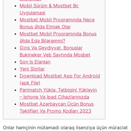
Mobi̇l Sürüm & Mostbet Bc
Uygulamasi
Mostbet Mobil Proqramında Necə
Bonus Əldə Etmək Olar
Mostbet Mobil Proqramında Bonus
Əldə Edə Bilərəmmi?
Giris Və Qeydiyyat, Bonuslar
Bukmeker Veb Saytında Mosbet
Son Iş Elanları
Yeni Slotlar
Download Mostbet App For Android
(apk File)
Parimatch Yüklə: Tətbiqini Yükləyin
– Iphone Və Ipad Cihazlarınızda
Mostbet Azərbaycan Üçün Bonus
Təklifləri Və Promo Kodları 2023
Onlar həmçinin mütəmadi olaraq lisenziya üçün müraciət