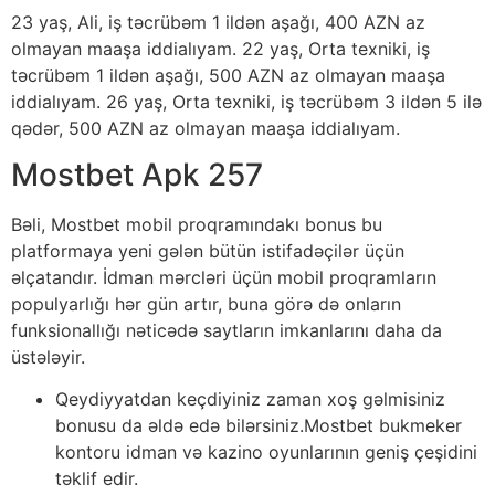
23 yaş, Ali, iş təcrübəm 1 ildən aşağı, 400 AZN az
olmayan maaşa iddialıyam. 22 yaş, Orta texniki, iş
təcrübəm 1 ildən aşağı, 500 AZN az olmayan maaşa
iddialıyam. 26 yaş, Orta texniki, iş təcrübəm 3 ildən 5 ilə
qədər, 500 AZN az olmayan maaşa iddialıyam.
Mostbet Apk 257
Bəli, Mostbet mobil proqramındakı bonus bu
platformaya yeni gələn bütün istifadəçilər üçün
əlçatandır. İdman mərcləri üçün mobil proqramların
populyarlığı hər gün artır, buna görə də onların
funksionallığı nəticədə saytların imkanlarını daha da
üstələyir.
Qeydiyyatdan keçdiyiniz zaman xoş gəlmisiniz
bonusu da əldə edə bilərsiniz.Mostbet bukmeker
kontoru idman və kazino oyunlarının geniş çeşidini
təklif edir.