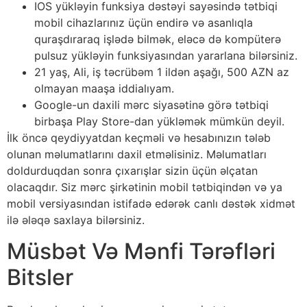
IOS yükləyin funksiya dəstəyi sayəsində tətbiqi
mobil cihazlarınız üçün endirə və asanlıqla
quraşdıraraq işlədə bilmək, eləcə də kompüterə
pulsuz yükləyin funksiyasından yararlana bilərsiniz.
21 yaş, Ali, iş təcrübəm 1 ildən aşağı, 500 AZN az
olmayan maaşa iddialıyam.
Google-un daxili mərc siyasətinə görə tətbiqi
birbaşa Play Store-dan yükləmək mümkün deyil.
İlk öncə qeydiyyatdan keçməli və hesabınızın tələb
olunan məlumatlarını daxil etməlisiniz. Məlumatları
doldurduqdan sonra çıxarışlar sizin üçün əlçatan
olacaqdır. Siz mərc şirkətinin mobil tətbiqindən və ya
mobil versiyasından istifadə edərək canlı dəstək xidmət
ilə ələqə saxlaya bilərsiniz.
Müsbət Və Mənfi Tərəfləri
Bitslеr