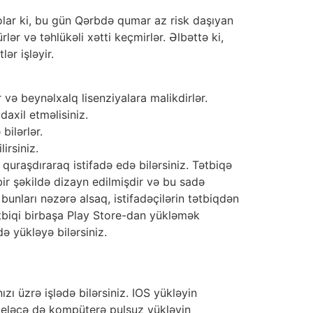
lar ki, bu gün Qərbdə qumar az risk daşıyan
lər və təhlükəli xətti keçmirlər. Əlbəttə ki,
ər işləyir.
r və beynəlxalq lisenziyalara malikdirlər.
daxil etməlisiniz.
bilərlər.
irsiniz.
quraşdıraraq istifadə edə bilərsiniz. Tətbiqə
ir şəkildə dizayn edilmişdir və bu sadə
unları nəzərə alsaq, istifadəçilərin tətbiqdən
ətbiqi birbaşa Play Store-dan yükləmək
ə yükləyə bilərsiniz.
ızı üzrə işlədə bilərsiniz. IOS yükləyin
k, eləcə də kompüterə pulsuz yükləyin