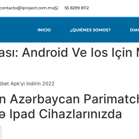
contacto@1project.com.mx
55 8299 8112
INICIO
¿QUIÉNES SOMOS?
DIA
ı: Android Ve Ios Için
bet Apk’yi Indirin 2022
n Azərbaycan Parimatch
ə Ipad Cihazlarınızda