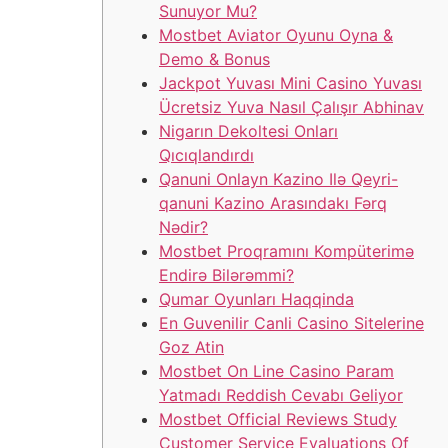
Sunuyor Mu?
Mostbet Aviator Oyunu Oyna &
Demo & Bonus
Jackpot Yuvası Mini Casino Yuvası
Ücretsiz Yuva Nasıl Çalışır Abhinav
Nigarın Dekoltesi Onları
Qıcıqlandırdı
Qanuni Onlayn Kazino Ilə Qeyri-
qanuni Kazino Arasındakı Fərq
Nədir?
Mostbet Proqramını Kompüterimə
Endirə Bilərəmmi?
Qumar Oyunları Haqqinda
En Guvenilir Canli Casino Sitelerine
Goz Atin
Mostbet On Line Casino Param
Yatmadı Reddish Cevabı Geliyor
Mostbet Official Reviews Study
Customer Service Evaluations Of