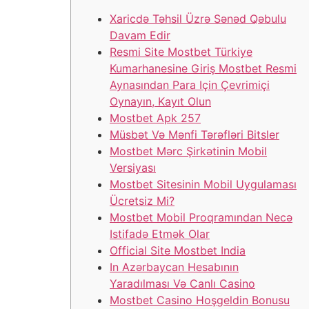
Xaricdə Təhsil Üzrə Sənəd Qəbulu
Davam Edir
Resmi Site Mostbet Türkiye
Kumarhanesine Giriş Mostbet Resmi
Aynasından Para Için Çevrimiçi
Oynayın, Kayıt Olun
Mostbet Apk 257
Müsbət Və Mənfi Tərəfləri Bitslеr
Mostbet Mərc Şirkətinin Mobil
Versiyası
Mostbet Sitesinin Mobil Uygulaması
Ücretsiz Mi?
Mostbet Mobil Proqramından Necə
Istifadə Etmək Olar
Official Site Mostbet India
In Azərbaycan Hesabının
Yaradılması Və Canlı Casino
Mostbet Casino Hoşgeldin Bonusu