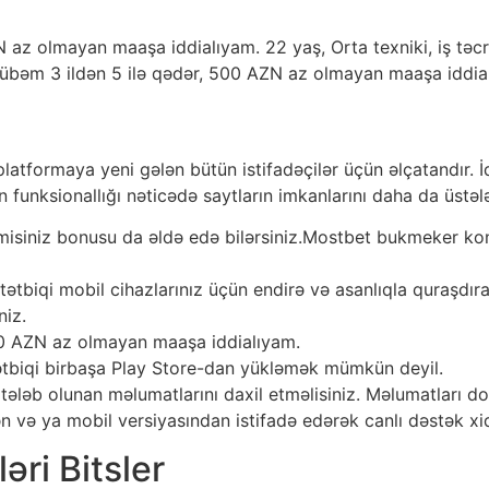
ZN az olmayan maaşa iddialıyam. 22 yaş, Orta texniki, iş t
crübəm 3 ildən 5 ilə qədər, 500 AZN az olmayan maaşa iddia
latformaya yeni gələn bütün istifadəçilər üçün əlçatandır.
n funksionallığı nəticədə saytların imkanlarını daha da üstələ
isiniz bonusu da əldə edə bilərsiniz.Mostbet bukmeker kon
tətbiqi mobil cihazlarınız üçün endirə və asanlıqla quraşdı
niz.
500 AZN az olmayan maaşa iddialıyam.
ətbiqi birbaşa Play Store-dan yükləmək mümkün deyil.
tələb olunan məlumatlarını daxil etməlisiniz. Məlumatları do
ən və ya mobil versiyasından istifadə edərək canlı dəstək xid
əri Bitslеr