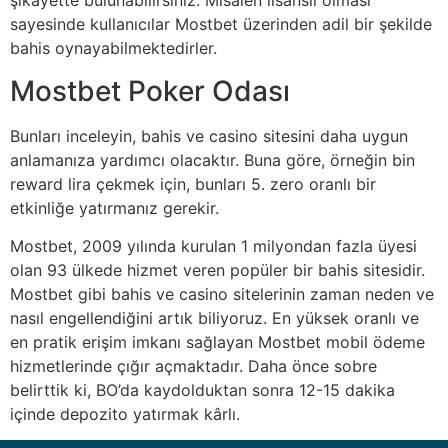
şikayette bulunabilirsiniz. Misalen lisanslı olması
sayesinde kullanıcılar Mostbet üzerinden adil bir şekilde
bahis oynayabilmektedirler.
Mostbet Poker Odası
Bunları inceleyin, bahis ve casino sitesini daha uygun
anlamanıza yardımcı olacaktır. Buna göre, örneğin bin
reward lira çekmek için, bunları 5. zero oranlı bir
etkinliğe yatırmanız gerekir.
Mostbet, 2009 yılında kurulan 1 milyondan fazla üyesi
olan 93 ülkede hizmet veren popüler bir bahis sitesidir.
Mostbet gibi bahis ve casino sitelerinin zaman neden ve
nasıl engellendiğini artık biliyoruz. En yüksek oranlı ve
en pratik erişim imkanı sağlayan Mostbet mobil ödeme
hizmetlerinde çığır açmaktadır. Daha önce sobre
belirttik ki, BO’da kaydolduktan sonra 12-15 dakika
içinde depozito yatırmak kârlı.