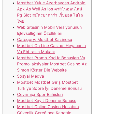
Mostbet Yukle Azerbaycan Android
Apk As Well As Ios คาสิโนออนไลน์
Pg Slot สมัครบาคาร่า เว็บบอล ไฮโล
ไทย
Web Sitesinin Mobil Versiyonunun
Işlevselliğinin Özellikleri
Category: Mostbet Kazinosu
Mostbet On Line Casino: Heyacanın
Və Ehtirasın Məkanı
Mostbet Promo Kod ᐈ Bonusları Və
Promo-aksiyalar Mostbet Casino Az
Simon Köster Die Website
Sosyal Medya
Mostbet Mostbet Giriş Mostbet
Türkiye Sobre İyi Deneme Bonusu
Çevrimiçi Spor Bahisleri
Mostbet Kayıt Deneme Bonusu
Mostbet Online Casino Hesabım
Güvenlik Gereğince Kapatıldı