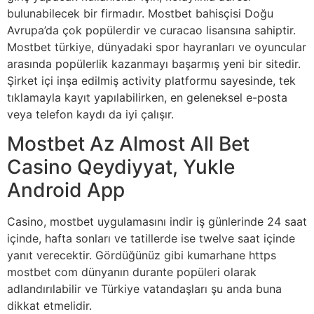
bulunabilecek bir firmadır. Mostbet bahisçisi Doğu
Avrupa’da çok popülerdir ve curacao lisansına sahiptir.
Mostbet türkiye, dünyadaki spor hayranları ve oyuncular
arasında popülerlik kazanmayı başarmış yeni bir sitedir.
Şirket içi inşa edilmiş activity platformu sayesinde, tek
tıklamayla kayıt yapılabilirken, en geleneksel e-posta
veya telefon kaydı da iyi çalışır.
Mostbet Az Almost All Bet
Casino Qeydiyyat, Yukle
Android App
Casino, mostbet uygulamasını indir iş günlerinde 24 saat
içinde, hafta sonları ve tatillerde ise twelve saat içinde
yanıt verecektir. Gördüğünüz gibi kumarhane https
mostbet com dünyanın durante popüleri olarak
adlandırılabilir ve Türkiye vatandaşları şu anda buna
dikkat etmelidir.