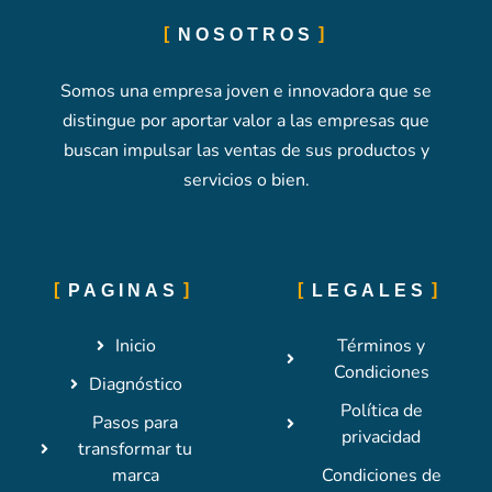
NOSOTROS
Somos una empresa joven e innovadora que se
distingue por aportar valor a las empresas que
buscan impulsar las ventas de sus productos y
servicios o bien.
PAGINAS
LEGALES
Inicio
Términos y
Condiciones
Diagnóstico
Política de
Pasos para
privacidad
transformar tu
marca
Condiciones de