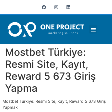
¿QUIÉNES SOMOS?
Mostbet Türkiye:
Resmi Site, Kayıt,
Reward 5 673 Giriş
Yapma
Mostbet Türkiye: Resmi Site, Kayıt, Reward 5 673 Giriş
Yapmak