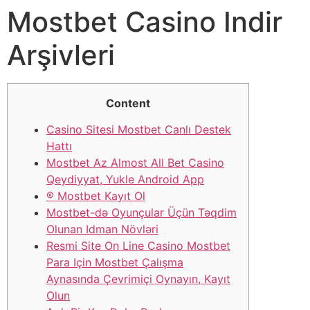
Mostbet Casino Indir
Arşivleri
Content
Casino Sitesi Mostbet Canlı Destek
Hattı
Mostbet Az Almost All Bet Casino
Qeydiyyat, Yukle Android App
®️ Mostbet Kayıt Ol
Mostbet-də Oyunçular Üçün Təqdim
Olunan Idman Növləri
Resmi Site On Line Casino Mostbet
Para Için Mostbet Çalışma
Aynasında Çevrimiçi Oynayın, Kayıt
Olun