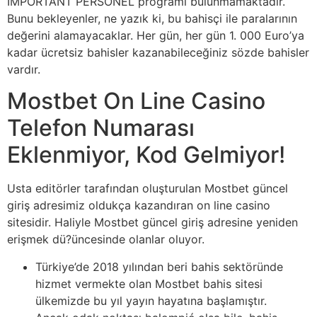
IMPORTANT PERSONEL programı bulunmamaktadır.
Bunu bekleyenler, ne yazık ki, bu bahisçi ile paralarının
değerini alamayacaklar. Her gün, her gün 1. 000 Euro’ya
kadar ücretsiz bahisler kazanabileceğiniz sözde bahisler
vardır.
Mostbet On Line Casino
Telefon Numarası
Eklenmiyor, Kod Gelmiyor!
Usta editörler tarafından oluşturulan Mostbet güncel
giriş adresimiz oldukça kazandıran on line casino
sitesidir. Haliyle Mostbet güncel giriş adresine yeniden
erişmek dü?üncesinde olanlar oluyor.
Türkiye’de 2018 yılından beri bahis sektöründe
hizmet vermekte olan Mostbet bahis sitesi
ülkemizde bu yıl yayın hayatına başlamıştır.