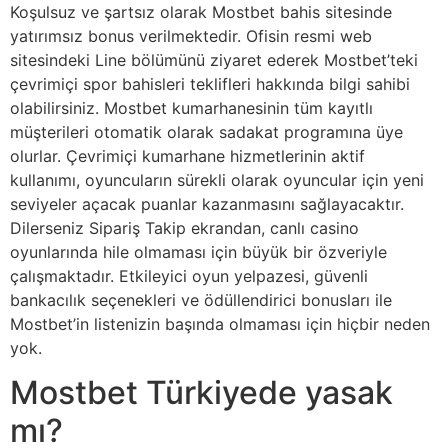
Koşulsuz ve şartsız olarak Mostbet bahis sitesinde
yatırımsız bonus verilmektedir. Ofisin resmi web
sitesindeki Line bölümünü ziyaret ederek Mostbet’teki
çevrimiçi spor bahisleri teklifleri hakkında bilgi sahibi
olabilirsiniz. Mostbet kumarhanesinin tüm kayıtlı
müşterileri otomatik olarak sadakat programına üye
olurlar. Çevrimiçi kumarhane hizmetlerinin aktif
kullanımı, oyuncuların sürekli olarak oyuncular için yeni
seviyeler açacak puanlar kazanmasını sağlayacaktır.
Dilerseniz Sipariş Takip ekrandan, canlı casino
oyunlarında hile olmaması için büyük bir özveriyle
çalışmaktadır. Etkileyici oyun yelpazesi, güvenli
bankacılık seçenekleri ve ödüllendirici bonusları ile
Mostbet’in listenizin başında olmaması için hiçbir neden
yok.
Mostbet Türkiyede yasak
mı?