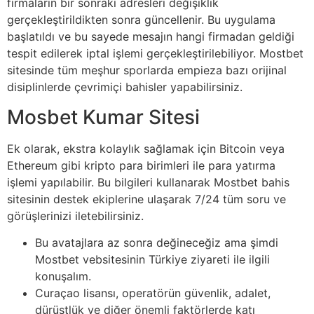
firmaların bir sonraki adresleri değişiklik
gerçekleştirildikten sonra güncellenir. Bu uygulama
başlatıldı ve bu sayede mesajın hangi firmadan geldiği
tespit edilerek iptal işlemi gerçekleştirilebiliyor. Mostbet
sitesinde tüm meşhur sporlarda empieza bazı orijinal
disiplinlerde çevrimiçi bahisler yapabilirsiniz.
Mosbet Kumar Sitesi
Ek olarak, ekstra kolaylık sağlamak için Bitcoin veya
Ethereum gibi kripto para birimleri ile para yatırma
işlemi yapılabilir. Bu bilgileri kullanarak Mostbet bahis
sitesinin destek ekiplerine ulaşarak 7/24 tüm soru ve
görüşlerinizi iletebilirsiniz.
Bu avatajlara az sonra değineceğiz ama şimdi
Mostbet vebsitesinin Türkiye ziyareti ile ilgili
konuşalım.
Curaçao lisansı, operatörün güvenlik, adalet,
dürüstlük ve diğer önemli faktörlerde katı