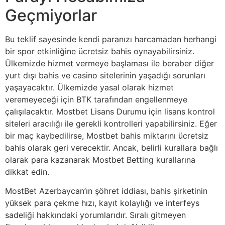
Geçmiyorlar
Bu teklif sayesinde kendi paranızı harcamadan herhangi
bir spor etkinliğine ücretsiz bahis oynayabilirsiniz.
Ülkemizde hizmet vermeye başlaması ile beraber diğer
yurt dışı bahis ve casino sitelerinin yaşadığı sorunları
yaşayacaktır. Ülkemizde yasal olarak hizmet
veremeyeceği için BTK tarafından engellenmeye
çalışılacaktır. Mostbet Lisans Durumu için lisans kontrol
siteleri aracılığı ile gerekli kontrolleri yapabilirsiniz. Eğer
bir maç kaybedilirse, Mostbet bahis miktarını ücretsiz
bahis olarak geri verecektir. Ancak, belirli kurallara bağlı
olarak para kazanarak Mostbet Betting kurallarına
dikkat edin.
MostBet Azerbaycan’ın şöhret iddiası, bahis şirketinin
yüksek para çekme hızı, kayıt kolaylığı ve interfeys
sadeliği hakkındaki yorumlarıdır. Sıralı gitmeyen