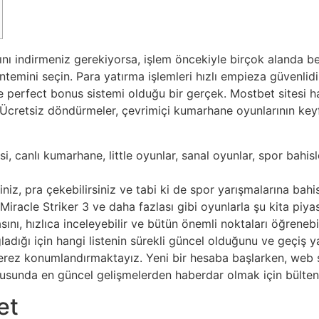
nı indirmeniz gerekiyorsa, işlem öncekiyle birçok alanda b
temini seçin. Para yatırma işlemleri hızlı empieza güvenlidi
e perfect bonus sistemi olduğu bir gerçek. Mostbet sitesi h
 Ücretsiz döndürmeler, çevrimiçi kumarhane oyunlarının ke
si, canlı kumarhane, little oyunlar, sanal oyunlar, spor bahi
iniz, pra çekebilirsiniz ve tabi ki de spor yarışmalarına bahis
acle Striker 3 ve daha fazlası gibi oyunlarla şu kita piyasa
sını, hızlıca inceleyebilir ve bütün önemli noktaları öğrenebil
ladığı için hangi listenin sürekli güncel olduğunu ve geçiş y
erez konumlandırmaktayız. Yeni bir hesaba başlarken, web si
konusunda en güncel gelişmelerden haberdar olmak için bülten
et