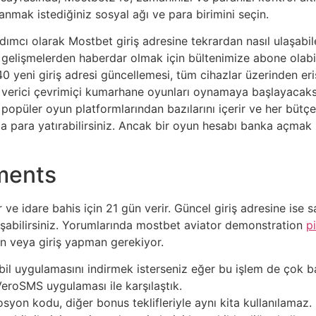
anmak istediğiniz sosyal ağı ve para birimini seçin.
dımcı olarak Mostbet giriş adresine tekrardan nasıl ulaşabil
gelişmelerden haberdar olmak için bültenimize abone olabili
yeni giriş adresi güncellemesi, tüm cihazlar üzerinden eriş
 verici çevrimiçi kumarhane oyunları oynamaya başlayacaks
popüler oyun platformlarından bazılarını içerir ve her bütçe
da para yatırabilirsiniz. Ancak bir oyun hesabı banka açmak 
ments
ve idare bahis için 21 gün verir. Güncel giriş adresine ise 
aşabilirsiniz. Yorumlarında mostbet aviator demonstration
p
an veya giriş yapman gerekiyor.
il uygulamasını indirmek isterseniz eğer bu işlem de çok bas
VeroSMS uygulaması ile karşılaştık.
syon kodu, diğer bonus teklifleriyle aynı kita kullanılamaz.