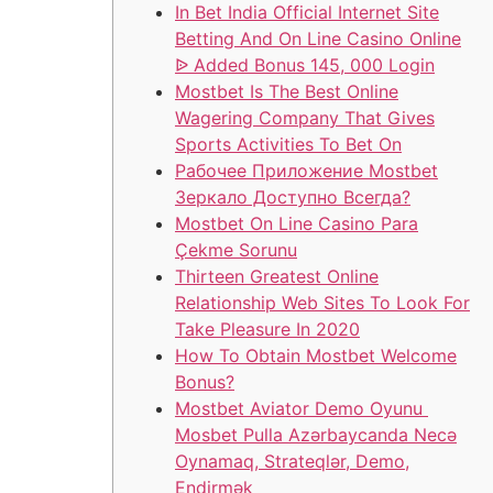
In Bet India Official Internet Site
Betting And On Line Casino Online
ᐉ Added Bonus 145, 000 Login
Mostbet Is The Best Online
Wagering Company That Gives
Sports Activities To Bet On
Рабочее Приложение Mostbet
Зеркало Доступно Всегда?
Mostbet On Line Casino Para
Çekme Sorunu
Thirteen Greatest Online
Relationship Web Sites To Look For
Take Pleasure In 2020
How To Obtain Mostbet Welcome
Bonus?
Mostbet Aviator Demo Oyunu ️
Mosbet Pulla Azərbaycanda Necə
Oynamaq, Strateqlər, Demo,
Endirmək