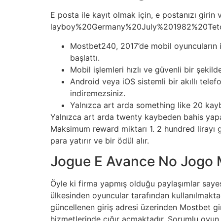
E posta ile kayıt olmak için, e postanızı giri
layboy%20Germany%20July%201982%20Tetc
Mostbet240, 2017’de mobil oyuncuların iht
başlattı.
Mobil işlemleri hızlı ve güvenli bir şek
Android veya iOS sistemli bir akıllı te
indiremezsiniz.
Yalnızca art arda something like 20 kayb
Yalnızca art arda twenty kaybeden bahis yapan 
Maksimum reward miktarı 1. 2 hundred lirayı g
para yatırır ve bir ödül alır.
Jogue E Avance No Jogo M
Öyle ki firma yapmış olduğu paylaşımlar sayesin
ülkesinden oyuncular tarafından kullanılmaktad
güncellenen giriş adresi üzerinden Mostbet gi
hizmetlerinde çığır açmaktadır. Sorumlu oyun 