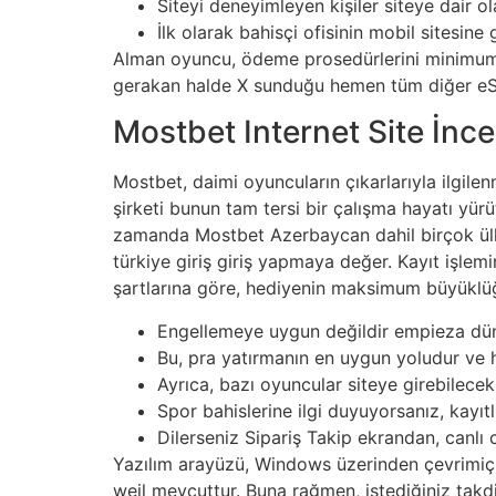
Siteyi deneyimleyen kişiler siteye dair ol
İlk olarak bahisçi ofisinin mobil sitesi
Alman oyuncu, ödeme prosedürlerini minimum 
gerakan halde X sunduğu hemen tüm diğer eSpor
Mostbet Internet Site İnc
Mostbet, daimi oyuncuların çıkarlarıyla ilg
şirketi bunun tam tersi bir çalışma hayatı yürü
zamanda Mostbet Azerbaycan dahil birçok ülked
türkiye giriş giriş yapmaya değer. Kayıt işle
şartlarına göre, hediyenin maksimum büyüklüğü
Engellemeye uygun değildir empieza dünya
Bu, pra yatırmanın en uygun yoludur ve h
Ayrıca, bazı oyuncular siteye girebilecek
Spor bahislerine ilgi duyuyorsanız, kayıt
Dilerseniz Sipariş Takip ekrandan, canlı 
Yazılım arayüzü, Windows üzerinden çevrimiçi s
weil mevcuttur. Buna rağmen, istediğiniz takdi