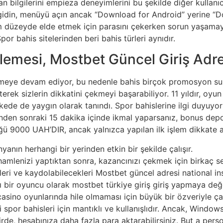
an bilgilerini empieza deneyimlerini bu şekilde diğer kullanı
ne gidin, menüyü açın ancak “Download for Android” yerine “
düzeyde elde etmek için parasını çekerken sorun yaşamaya
 bahis sitelerinden beri bahis türleri aynıdır.
elemesi, Mostbet Güncel Giriş Adre
ilenmeye devam ediyor, bu nedenle bahis birçok promosyon
terek sizlerin dikkatini çekmeyi başarabiliyor. 11 yıldır, oyu
e de yaygın olarak tanındı. Spor bahislerine ilgi duyuyors
minden sonraki 15 dakika içinde ikmal yaparsanız, bonus de
 9000 UAH’DIR, ancak yalnızca yapılan ilk işlem dikkate al
nın herhangi bir yerinden etkin bir şekilde çalışır.
amlenizi yaptıktan sonra, kazancınızı çekmek için birkaç s
leri ve kaydolabilecekleri Mostbet güncel adresi national in
lı bir oyuncu olarak mostbet türkiye giriş giriş yapmaya değ
casino oyunlarında hile olmaması için büyük bir özveriyle ça
por bahisleri için mantıklı ve kullanışlıdır. Ancak, Windows
rde, hesabınıza daha fazla para aktarabilirsiniz. But a pers