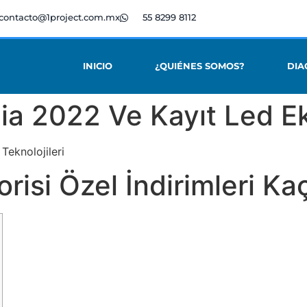
contacto@1project.com.mx
55 8299 8112
INICIO
¿QUIÉNES SOMOS?
DIA
ia 2022 Ve Kayıt Led Ek
Teknolojileri
isi Özel İndirimleri Ka