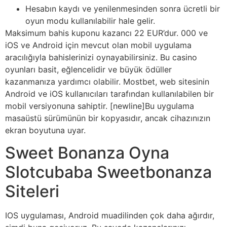
Hesabın kaydı ve yenilenmesinden sonra ücretli bir
oyun modu kullanılabilir hale gelir.
Maksimum bahis kuponu kazancı 22 EUR’dur. 000 ve
iOS ve Android için mevcut olan mobil uygulama
aracılığıyla bahislerinizi oynayabilirsiniz. Bu casino
oyunları basit, eğlencelidir ve büyük ödüller
kazanmanıza yardımcı olabilir. Mostbet, web sitesinin
Android ve iOS kullanıcıları tarafından kullanılabilen bir
mobil versiyonuna sahiptir. [newline]Bu uygulama
masaüstü sürümünün bir kopyasıdır, ancak cihazınızın
ekran boyutuna uyar.
Sweet Bonanza Oyna
Slotcubaba Sweetbonanza
Siteleri
IOS uygulaması, Android muadilinden çok daha ağırdır,