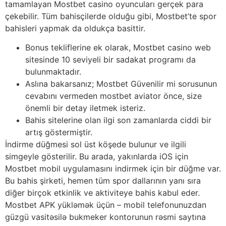
tamamlayan Mostbet casino oyuncuları gerçek para
çekebilir. Tüm bahisçilerde olduğu gibi, Mostbet’te spor
bahisleri yapmak da oldukça basittir.
Bonus tekliflerine ek olarak, Mostbet casino web
sitesinde 10 seviyeli bir sadakat programı da
bulunmaktadır.
Aslına bakarsanız; Mostbet Güvenilir mi sorusunun
cevabını vermeden mostbet aviator önce, size
önemli bir detay iletmek isteriz.
Bahis sitelerine olan ilgi son zamanlarda ciddi bir
artış göstermiştir.
İndirme düğmesi sol üst köşede bulunur ve ilgili
simgeyle gösterilir. Bu arada, yakınlarda iOS için
Mostbet mobil uygulamasını indirmek için bir düğme var.
Bu bahis şirketi, hemen tüm spor dallarının yanı sıra
diğer birçok etkinlik ve aktiviteye bahis kabul eder.
Mostbet APK yükləmək üçün – mobil telefonunuzdan
güzgü vasitəsilə bukmeker kontorunun rəsmi saytına