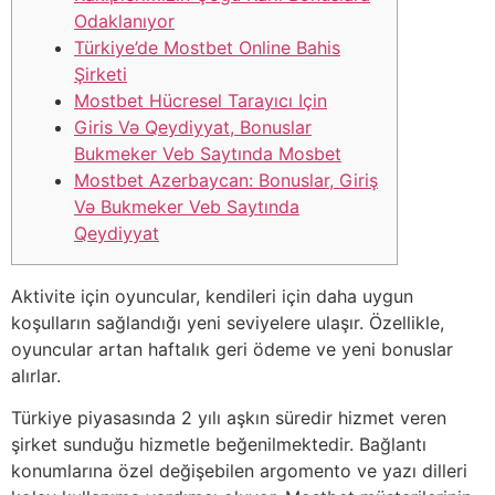
Odaklanıyor
Türkiye’de Mostbet Online Bahis
Şirketi
Mostbet Hücresel Tarayıcı Için
Giris Və Qeydiyyat, Bonuslar
Bukmeker Veb Saytında Mosbet
Mostbet Azerbaycan: Bonuslar, Giriş
Və Bukmeker Veb Saytında
Qeydiyyat
Aktivite için oyuncular, kendileri için daha uygun
koşulların sağlandığı yeni seviyelere ulaşır. Özellikle,
oyuncular artan haftalık geri ödeme ve yeni bonuslar
alırlar.
Türkiye piyasasında 2 yılı aşkın süredir hizmet veren
şirket sunduğu hizmetle beğenilmektedir. Bağlantı
konumlarına özel değişebilen argomento ve yazı dilleri