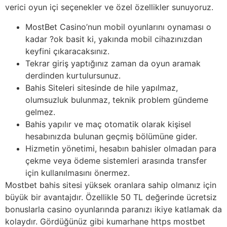
verici oyun içi seçenekler ve özel özellikler sunuyoruz.
MostBet Casino’nun mobil oyunlarını oynaması o
kadar ?ok basit ki, yakında mobil cihazınızdan
keyfini çıkaracaksınız.
Tekrar giriş yaptığınız zaman da oyun aramak
derdinden kurtulursunuz.
Bahis Siteleri sitesinde de hile yapılmaz,
olumsuzluk bulunmaz, teknik problem gündeme
gelmez.
Bahis yapılır ve maç otomatik olarak kişisel
hesabınızda bulunan geçmiş bölümüne gider.
Hizmetin yönetimi, hesabın bahisler olmadan para
çekme veya ödeme sistemleri arasında transfer
için kullanılmasını önermez.
Mostbet bahis sitesi yüksek oranlara sahip olmanız için
büyük bir avantajdır. Özellikle 50 TL değerinde ücretsiz
bonuslarla casino oyunlarında paranızı ikiye katlamak da
kolaydır. Gördüğünüz gibi kumarhane https mostbet