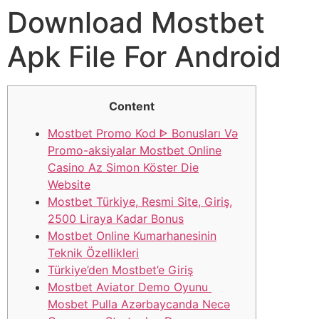
Download Mostbet
Apk File For Android
Content
Mostbet Promo Kod ᐈ Bonusları Və
Promo-aksiyalar Mostbet Online
Casino Az Simon Köster Die
Website
Mostbet Türkiye, Resmi Site, Giriş,
2500 Liraya Kadar Bonus
Mostbet Online Kumarhanesinin
Teknik Özellikleri
Türkiye’den Mostbet’e Giriş
Mostbet Aviator Demo Oyunu ️
Mosbet Pulla Azərbaycanda Necə