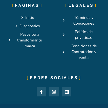
PAGINAS
LEGALES
Inicio
Términos y
Condiciones
Diagnóstico
Política de
Pasos para
privacidad
transformar tu
marca
Condiciones de
Contratación y
venta
REDES SOCIALES