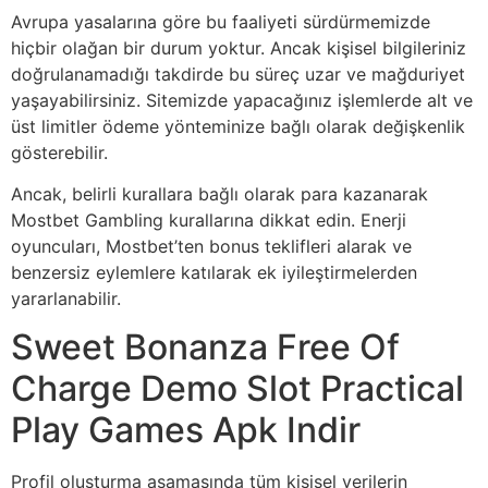
Avrupa yasalarına göre bu faaliyeti sürdürmemizde
hiçbir olağan bir durum yoktur. Ancak kişisel bilgileriniz
doğrulanamadığı takdirde bu süreç uzar ve mağduriyet
yaşayabilirsiniz. Sitemizde yapacağınız işlemlerde alt ve
üst limitler ödeme yönteminize bağlı olarak değişkenlik
gösterebilir.
Ancak, belirli kurallara bağlı olarak para kazanarak
Mostbet Gambling kurallarına dikkat edin. Enerji
oyuncuları, Mostbet’ten bonus teklifleri alarak ve
benzersiz eylemlere katılarak ek iyileştirmelerden
yararlanabilir.
Sweet Bonanza Free Of
Charge Demo Slot Practical
Play Games Apk Indir
Profil oluşturma aşamasında tüm kişisel verilerin