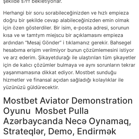
şekilde s?rf bekletiyorlar.
Herhangi bir soru sorabileceğinizden ve hızlı empieza
doğru bir şekilde cevap alabileceğinizden emin olmak
için özen gösterdiler. Bir isim, e-posta adresi, sorunun
kısa ve w tamtym miejscu bir açıklamasını empieza
ardından “Mesaj Gönder” i tıklamanız gerekir. Bahsegel
hesabıma erişim verilmiyor bunun çözümlemesini istiyor
ve arz ederim. Şikayetdurağı ile ulaştırılan tüm şikayetler
için de kalıcı çözümler bulmaya ve aynı sorunların tekrar
yaşanmamasına dikkat ediyor. Mostbet sunduğu
hizmetler ve finansal açıdan sağladığı kolaylıklar ile
yüzünüzü güldürecektir.
Mostbet Aviator Demonstration
Oyunu ️ Mosbet Pulla
Azərbaycanda Necə Oynamaq,
Strateqlər, Demo, Endirmək