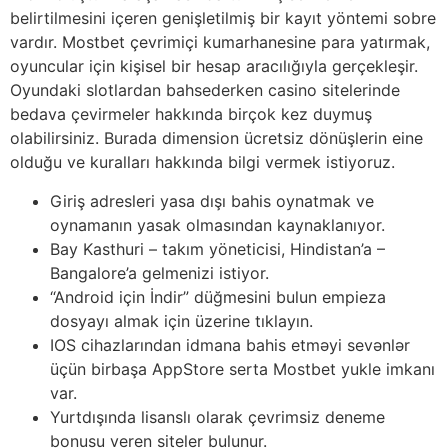
belirtilmesini içeren genişletilmiş bir kayıt yöntemi sobre
vardır. Mostbet çevrimiçi kumarhanesine para yatırmak,
oyuncular için kişisel bir hesap aracılığıyla gerçekleşir.
Oyundaki slotlardan bahsederken casino sitelerinde
bedava çevirmeler hakkında birçok kez duymuş
olabilirsiniz. Burada dimension ücretsiz dönüşlerin eine
olduğu ve kuralları hakkında bilgi vermek istiyoruz.
Giriş adresleri yasa dışı bahis oynatmak ve
oynamanın yasak olmasından kaynaklanıyor.
Bay Kasthuri – takım yöneticisi, Hindistan’a –
Bangalore’a gelmenizi istiyor.
“Android için İndir” düğmesini bulun empieza
dosyayı almak için üzerine tıklayın.
IOS cihazlarından idmana bahis etməyi sevənlər
üçün birbaşa AppStore serta Mostbet yukle imkanı
var.
Yurtdışında lisanslı olarak çevrimsiz deneme
bonusu veren siteler bulunur.