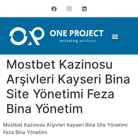
¿QUIÉNES SOMOS?
Mostbet Kazinosu
Arşivleri Kayseri Bina
Site Yönetimi Feza
Bina Yönetim
Mostbet Kazinosu Arşivleri Kayseri Bina Site Yönetimi
Feza Bina Yönetimi