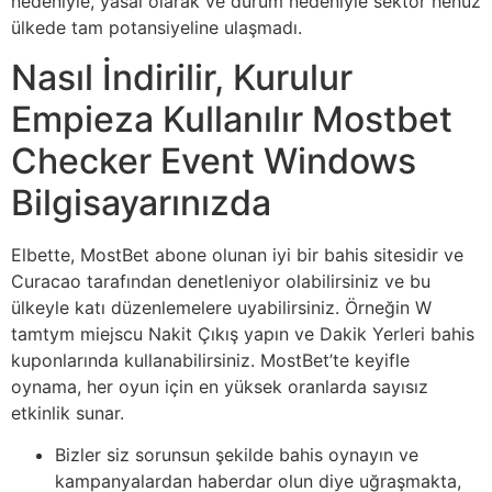
nedeniyle, yasal olarak ve durum nedeniyle sektör henüz
ülkede tam potansiyeline ulaşmadı.
Nasıl İndirilir, Kurulur
Empieza Kullanılır Mostbet
Checker Event Windows
Bilgisayarınızda
Elbette, MostBet abone olunan iyi bir bahis sitesidir ve
Curacao tarafından denetleniyor olabilirsiniz ve bu
ülkeyle katı düzenlemelere uyabilirsiniz. Örneğin W
tamtym miejscu Nakit Çıkış yapın ve Dakik Yerleri bahis
kuponlarında kullanabilirsiniz. MostBet’te keyifle
oynama, her oyun için en yüksek oranlarda sayısız
etkinlik sunar.
Bizler siz sorunsun şekilde bahis oynayın ve
kampanyalardan haberdar olun diye uğraşmakta,