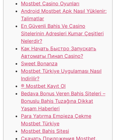
Mostbet Casino Oyunları
Android Mostbet Apk Nasıl Yüklenir:
Talimatlar
En Güvenli Bahis Ve Casino
Sitelerinin Adresleri Kumar Çeşitleri
Nelerdir?
Как Начать Быстро Запускать
Автоматы Пинап Casino?
Sweet Bonanza
Mostbet Türkiye Uygulaması Nasıl
Indirilir?
®️ Mostbet Kayıt Ol
Bedava Bonus Veren Bahis Siteleri –
Bonuslu Bahis Tuzağına Dikkat
Yaşam Haberleri
Para Yatırma Empieza Çekme
Mostbet Türkiye
Mostbet Bahis Sitesi
Скачать Приложения Mostbet,