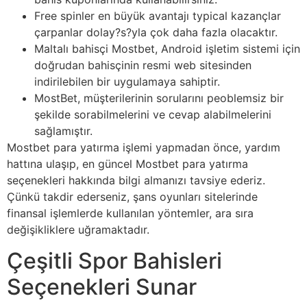
Free spinler en büyük avantajı typical kazançlar
çarpanlar dolay?s?yla çok daha fazla olacaktır.
Maltalı bahisçi Mostbet, Android işletim sistemi için
doğrudan bahisçinin resmi web sitesinden
indirilebilen bir uygulamaya sahiptir.
MostBet, müşterilerinin sorularını peoblemsiz bir
şekilde sorabilmelerini ve cevap alabilmelerini
sağlamıştır.
Mostbet para yatırma işlemi yapmadan önce, yardım
hattına ulaşıp, en güncel Mostbet para yatırma
seçenekleri hakkında bilgi almanızı tavsiye ederiz.
Çünkü takdir ederseniz, şans oyunları sitelerinde
finansal işlemlerde kullanılan yöntemler, ara sıra
değişikliklere uğramaktadır.
Çeşitli Spor Bahisleri
Seçenekleri Sunar