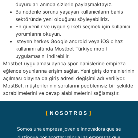
duyuruları anında sizlerle paylaşmaktayız.
Bu nedenle sorunu yaşayan kullanıcıların bahis
sektöründe yeni olduğunu söyleyebiliriz.
En güvenilir ve uygun şirketi seçmek için kullanıcı
yorumlarını okuyun.
İsteyen herkes Google android veya iOS cihaz
kullanımı altında Mostbet Türkiye mobil
uygulamasını indirebilir.
Mostbet uygulaması ayrıca spor bahislerine empieza
eğlence oyunlarına erişim sağlar. Yeni giriş domainlerinin
açılması olayına da giriş adresi değişimi adı veriliyor.
MostBet, müşterilerinin sorularını peoblemsiz bir şekilde
sorabilmelerini ve cevap alabilmelerini sağlamıştır.
NOSOTROS
Somos una empresa joven e innovadora que se
distingue por aportar valor a las empresas que