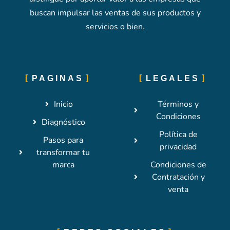
buscan impulsar las ventas de sus productos y
servicios o bien.
PAGINAS
LEGALES
Inicio
Términos y
Condiciones
Diagnóstico
Política de
Pasos para
privacidad
transformar tu
marca
Condiciones de
Contratación y
venta