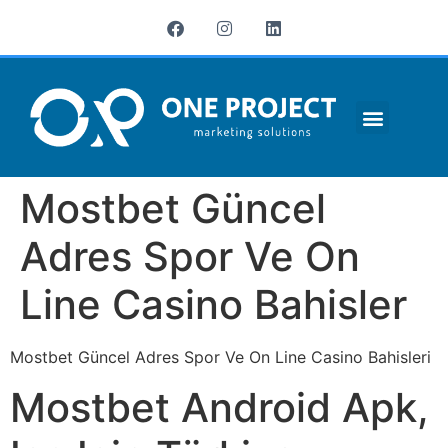
¿QUIÉNES SOMOS?
Mostbet Güncel
Adres Spor Ve On
Line Casino Bahisler
Mostbet Güncel Adres Spor Ve On Line Casino Bahisleri
Mostbet Android Apk,