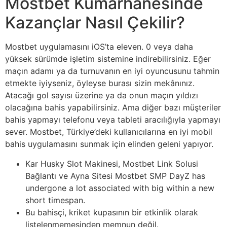
Mostbet Kumarhanesinde
Kazançlar Nasıl Çekilir?
Mostbet uygulamasını iOS’ta eleven. 0 veya daha
yüksek sürümde işletim sistemine indirebilirsiniz. Eğer
maçın adamı ya da turnuvanın en iyi oyuncusunu tahmin
etmekte iyiyseniz, öyleyse burası sizin mekânınız.
Atacağı gol sayısı üzerine ya da onun maçın yıldızı
olacağına bahis yapabilirsiniz. Ama diğer bazı müşteriler
bahis yapmayı telefonu veya tableti aracılığıyla yapmayı
sever. Mostbet, Türkiye’deki kullanıcılarına en iyi mobil
bahis uygulamasını sunmak için elinden geleni yapıyor.
Kar Husky Slot Makinesi, Mostbet Link Solusi
Bağlantı ve Ayna Sitesi Mostbet SMP DayZ has
undergone a lot associated with big within a new
short timespan.
Bu bahisçi, kriket kupasının bir etkinlik olarak
listelenmemesinden memnun değil.