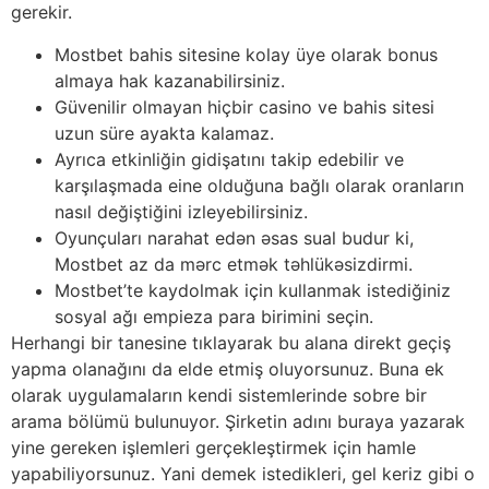
gerekir.
Mostbet bahis sitesine kolay üye olarak bonus
almaya hak kazanabilirsiniz.
Güvenilir olmayan hiçbir casino ve bahis sitesi
uzun süre ayakta kalamaz.
Ayrıca etkinliğin gidişatını takip edebilir ve
karşılaşmada eine olduğuna bağlı olarak oranların
nasıl değiştiğini izleyebilirsiniz.
Oyunçuları narahat edən əsas sual budur ki,
Mostbet az da mərc etmək təhlükəsizdirmi.
Mostbet’te kaydolmak için kullanmak istediğiniz
sosyal ağı empieza para birimini seçin.
Herhangi bir tanesine tıklayarak bu alana direkt geçiş
yapma olanağını da elde etmiş oluyorsunuz. Buna ek
olarak uygulamaların kendi sistemlerinde sobre bir
arama bölümü bulunuyor. Şirketin adını buraya yazarak
yine gereken işlemleri gerçekleştirmek için hamle
yapabiliyorsunuz. Yani demek istedikleri, gel keriz gibi o