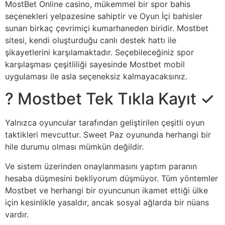
MostBet Online casino, mükemmel bir spor bahis
seçenekleri yelpazesine sahiptir ve Oyun İçi bahisler
sunan birkaç çevrimiçi kumarhaneden biridir. Mostbet
sitesi, kendi oluşturduğu canlı destek hattı ile
şikayetlerini karşılamaktadır. Seçebileceğiniz spor
karşılaşması çeşitliliği sayesinde Mostbet mobil
uygulaması ile asla seçeneksiz kalmayacaksınız.
? Mostbet Tek Tıkla Kayıt ✓
Yalnızca oyuncular tarafından geliştirilen çeşitli oyun
taktikleri mevcuttur. Sweet Paz oyununda herhangi bir
hile durumu olması mümkün değildir.
Ve sistem üzerinden onaylanmasını yaptım paranın
hesaba düşmesini bekliyorum düşmüyor. Tüm yöntemler
Mostbet ve herhangi bir oyuncunun ikamet ettiği ülke
için kesinlikle yasaldır, ancak sosyal ağlarda bir nüans
vardır.