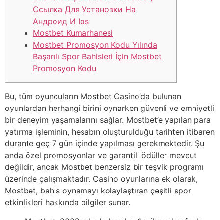
Ссылка Для Установки На
Андроид И Ios
Mostbet Kumarhanesi
Mostbet Promosyon Kodu Yılında
Başarılı Spor Bahisleri İçin Mostbet
Promosyon Kodu
Bu, tüm oyuncuların Mostbet Casino’da bulunan
oyunlardan herhangi birini oynarken güvenli ve emniyetli
bir deneyim yaşamalarını sağlar. Mostbet’e yapılan para
yatırma işleminin, hesabın oluşturulduğu tarihten itibaren
durante geç 7 gün içinde yapılması gerekmektedir. Şu
anda özel promosyonlar ve garantili ödüller mevcut
değildir, ancak Mostbet benzersiz bir teşvik programı
üzerinde çalışmaktadır. Casino oyunlarına ek olarak,
Mostbet, bahis oynamayı kolaylaştıran çeşitli spor
etkinlikleri hakkında bilgiler sunar.