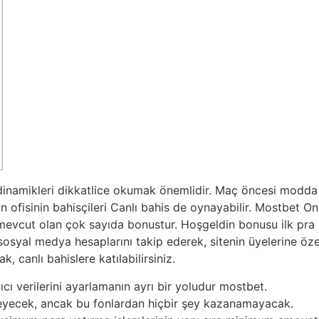
 dinamikleri dikkatlice okumak önemlidir. Maç öncesi modd
 ofisinin bahisçileri Canlı bahis de oynayabilir. Mostbet Onl
 mevcut olan çok sayıda bonustur. Hoşgeldin bonusu ilk pra y
 sosyal medya hesaplarını takip ederek, sitenin üyelerine ö
ak, canlı bahislere katılabilirsiniz.
ıcı verilerini ayarlamanın ayrı bir yoludur mostbet.
yecek, ancak bu fonlardan hiçbir şey kazanamayacak.