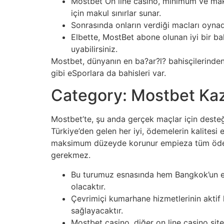
Mostbet On line casino, minimum ve ma
için makul sınırlar sunar.
Sonrasında onların verdiği macları oynad
Elbette, MostBet abone olunan iyi bir ba
uyabilirsiniz.
Mostbet, dünyanın en ba?ar?l? bahisçilerinden 
gibi eSporlara da bahisleri var.
Category: Mostbet Ka
Mostbet’te, şu anda gerçek maçlar için desteği
Türkiye’den gelen her iyi, ödemelerin kalites
maksimum düzeyde korunur empieza tüm ödemeler
gerekmez.
Bu turumuz esnasında hem Bangkok’un egz
olacaktır.
Çevrimiçi kumarhane hizmetlerinin aktif 
sağlayacaktır.
Mostbet casino, diğer on line casino sit