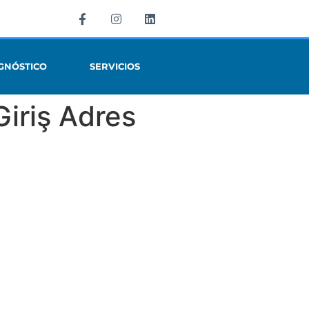
GNÓSTICO
SERVICIOS
iriş Adres