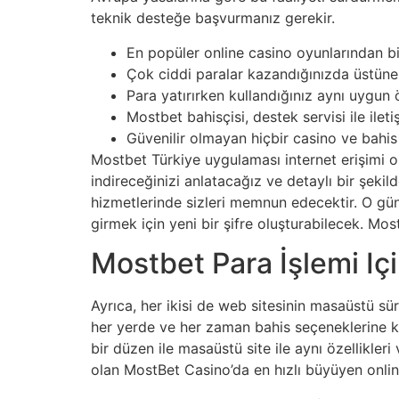
teknik desteğe başvurmanız gerekir.
En popüler online casino oyunlarından bir
Çok ciddi paralar kazandığınızda üstüne 
Para yatırırken kullandığınız aynı uygun 
Mostbet bahisçisi, destek servisi ile ilet
Güvenilir olmayan hiçbir casino ve bahis
Mostbet Türkiye uygulaması internet erişimi o
indireceğinizi anlatacağız ve detaylı bir şek
hizmetlerinde sizleri memnun edecektir. O gün 
girmek için yeni bir şifre oluşturabilecek. M
Mostbet Para İşlemi Iç
Ayrıca, her ikisi de web sitesinin masaüstü s
her yerde ve her zaman bahis seçeneklerine ko
bir düzen ile masaüstü site ile aynı özellikleri
olan MostBet Casino’da en hızlı büyüyen online