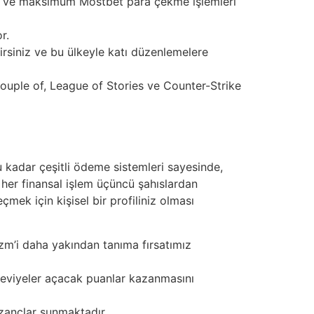
t ve maksimum Mostbet para çekme işlemleri
r.
irsiniz ve bu ülkeyle katı düzenlemelere
couple of, League of Stories ve Counter-Strike
u kadar çeşitli ödeme sistemleri sayesinde,
 her finansal işlem üçüncü şahıslardan
ek için kişisel bir profiliniz olması
zm’i daha yakından tanıma fırsatımız
 seviyeler açacak puanlar kazanmasını
azançlar sunmaktadır.