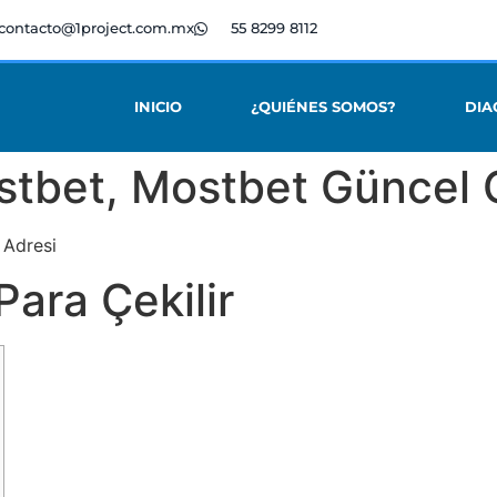
contacto@1project.com.mx
55 8299 8112
INICIO
¿QUIÉNES SOMOS?
DIA
stbet, Mostbet Güncel G
 Adresi
ara Çekilir