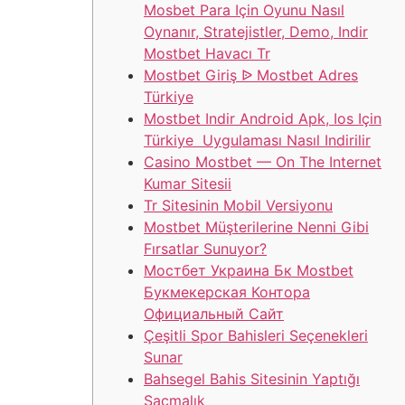
Mosbet Para Için Oyunu Nasıl
Oynanır, Stratejistler, Demo, Indir
Mostbet Havacı Tr
Mostbet Giriş ᐉ Mostbet Adres
Türkiye
Mostbet Indir Android Apk, Ios Için
Türkiye ️ Uygulaması Nasıl Indirilir
Casino Mostbet — On The Internet
Kumar Sitesii
Tr Sitesinin Mobil Versiyonu
Mostbet Müşterilerine Nenni Gibi
Fırsatlar Sunuyor?
Мостбет Украина Бк Mostbet
Букмекерская Контора
Официальный Сайт
Çeşitli Spor Bahisleri Seçenekleri
Sunar
Bahsegel Bahis Sitesinin Yaptığı
Saçmalık