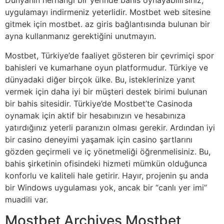
Dünyanın herhangi bir yerinde bahis oynayabilirsiniz,
uygulamayı indirmeniz yeterlidir. Mostbet web sitesine
gitmek için mostbet. az giris bağlantısında bulunan bir
ayna kullanmanız gerektiğini unutmayın.
Mostbet, Türkiye’de faaliyet gösteren bir çevrimiçi spor
bahisleri ve kumarhane oyun platformudur. Türkiye ve
dünyadaki diğer birçok ülke. Bu, isteklerinize yanıt
vermek için daha iyi bir müşteri destek birimi bulunan
bir bahis sitesidir. Türkiye’de Mostbet’te Casinoda
oynamak için aktif bir hesabınızın ve hesabınıza
yatırdığınız yeterli paranızın olması gerekir. Ardından iyi
bir casino deneyimi yaşamak için casino şartlarını
gözden geçirmeli ve iç yönetmeliği öğrenmelisiniz. Bu,
bahis şirketinin ofisindeki hizmeti mümkün olduğunca
konforlu ve kaliteli hale getirir. Hayır, projenin şu anda
bir Windows uygulaması yok, ancak bir “canlı yer imi”
muadili var.
Mostbet Archives Mostbet