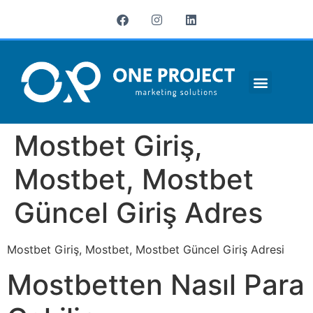
¿QUIÉNES SOMOS?
Mostbet Giriş,
Mostbet, Mostbet
Güncel Giriş Adres
Mostbet Giriş, Mostbet, Mostbet Güncel Giriş Adresi
Mostbetten Nasıl Para