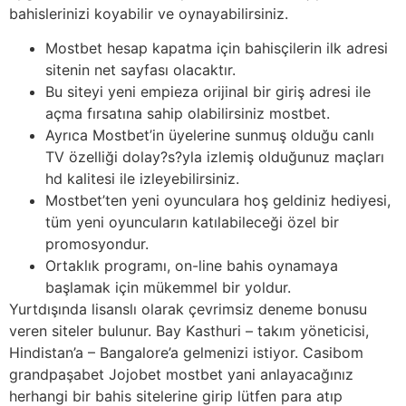
bahislerinizi koyabilir ve oynayabilirsiniz.
Mostbet hesap kapatma için bahisçilerin ilk adresi
sitenin net sayfası olacaktır.
Bu siteyi yeni empieza orijinal bir giriş adresi ile
açma fırsatına sahip olabilirsiniz mostbet.
Ayrıca Mostbet’in üyelerine sunmuş olduğu canlı
TV özelliği dolay?s?yla izlemiş olduğunuz maçları
hd kalitesi ile izleyebilirsiniz.
Mostbet’ten yeni oyunculara hoş geldiniz hediyesi,
tüm yeni oyuncuların katılabileceği özel bir
promosyondur.
Ortaklık programı, on-line bahis oynamaya
başlamak için mükemmel bir yoldur.
Yurtdışında lisanslı olarak çevrimsiz deneme bonusu
veren siteler bulunur. Bay Kasthuri – takım yöneticisi,
Hindistan’a – Bangalore’a gelmenizi istiyor. Casibom
grandpaşabet Jojobet mostbet yani anlayacağınız
herhangi bir bahis sitelerine girip lütfen para atıp