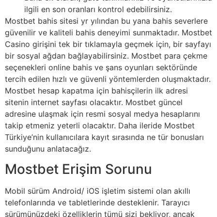
ilgili en son oranları kontrol edebilirsiniz.
Mostbet bahis sitesi yr yılından bu yana bahis severlere
güvenilir ve kaliteli bahis deneyimi sunmaktadır. Mostbet
Casino girişini tek bir tıklamayla geçmek için, bir sayfayı
bir sosyal ağdan bağlayabilirsiniz. Mostbet para çekme
seçenekleri online bahis ve şans oyunları sektöründe
tercih edilen hızlı ve güvenli yöntemlerden oluşmaktadır.
Mostbet hesap kapatma için bahisçilerin ilk adresi
sitenin internet sayfası olacaktır. Mostbet güncel
adresine ulaşmak için resmi sosyal medya hesaplarını
takip etmeniz yeterli olacaktır. Daha ileride Mostbet
Türkiye’nin kullanıcılara kayıt sırasında ne tür bonusları
sunduğunu anlatacağız.
Mostbet Erişim Sorunu
Mobil sürüm Android/ iOS işletim sistemi olan akıllı
telefonlarında ve tabletlerinde desteklenir. Tarayıcı
sürümünüzdeki özelliklerin tümü sizi bekliyor, ancak