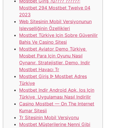
Mostbet Giriş ?ü???? ??????:
Mostbet 294 Mostbet Twelve 04
2023
Web Sitesinin Mobil Versiyonunun
Işlevselliğinin Özellikleri
Mostbet Türkiye Için Sobre Güvenilir
Bahis Ve Casino Sitesi
Mostbet Aviator Demo Türkiye ️
Mosbet Para Için Oyunu Nasıl
Oynanır, Stratejistler, Demo, Indir
Mostbet Havacı Tr
Mostbet Giriş ᐉ Mostbet Adres
Türkiye
Mostbet Indir Android Apk, Ios Için
Türkiye ️ Uygulaması Nasıl Indirilir
Casino Mostbet — On The Internet
Kumar Sitesii
Tr Sitesinin Mobil Versiyonu
Mostbet Müşterilerine Nenni Gibi