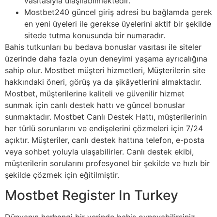
vasıtasıyla ulaşılabilmektedir.
Mostbet240 güncel giriş adresi bu bağlamda gerek
en yeni üyeleri ile gerekse üyelerini aktif bir şekilde
sitede tutma konusunda bir numaradır.
Bahis tutkunları bu bedava bonuslar vasıtası ile siteler
üzerinde daha fazla oyun deneyimi yaşama ayrıcalığına
sahip olur. Mostbet müşteri hizmetleri, Müşterilerin site
hakkındaki öneri, görüş ya da şikâyetlerini almaktadır.
Mostbet, müşterilerine kaliteli ve güvenilir hizmet
sunmak için canlı destek hattı ve güncel bonuslar
sunmaktadır. Mostbet Canlı Destek Hattı, müşterilerinin
her türlü sorunlarını ve endişelerini çözmeleri için 7/24
açıktır. Müşteriler, canlı destek hattına telefon, e-posta
veya sohbet yoluyla ulaşabilirler. Canlı destek ekibi,
müşterilerin sorularını profesyonel bir şekilde ve hızlı bir
şekilde çözmek için eğitilmiştir.
Mostbet Register In Turkey