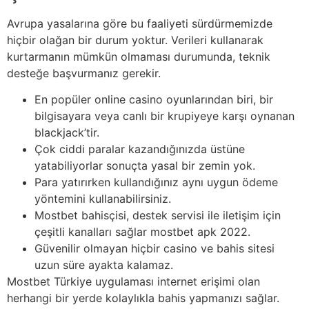
Avrupa yasalarına göre bu faaliyeti sürdürmemizde
hiçbir olağan bir durum yoktur. Verileri kullanarak
kurtarmanın mümkün olmaması durumunda, teknik
desteğe başvurmanız gerekir.
En popüler online casino oyunlarından biri, bir
bilgisayara veya canlı bir krupiyeye karşı oynanan
blackjack’tir.
Çok ciddi paralar kazandığınızda üstüne
yatabiliyorlar sonuçta yasal bir zemin yok.
Para yatırırken kullandığınız aynı uygun ödeme
yöntemini kullanabilirsiniz.
Mostbet bahisçisi, destek servisi ile iletişim için
çeşitli kanalları sağlar mostbet apk 2022.
Güvenilir olmayan hiçbir casino ve bahis sitesi
uzun süre ayakta kalamaz.
Mostbet Türkiye uygulaması internet erişimi olan
herhangi bir yerde kolaylıkla bahis yapmanızı sağlar.