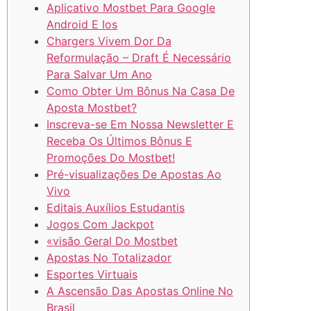
Aplicativo Mostbet Para Google
Android E Ios
Chargers Vivem Dor Da
Reformulação – Draft É Necessário
Para Salvar Um Ano
Como Obter Um Bônus Na Casa De
Aposta Mostbet?
Inscreva-se Em Nossa Newsletter E
Receba Os Últimos Bônus E
Promoções Do Mostbet!
Pré-visualizações De Apostas Ao
Vivo
Editais Auxílios Estudantis
Jogos Com Jackpot
«visão Geral Do Mostbet
Apostas No Totalizador
Esportes Virtuais
A Ascensão Das Apostas Online No
Brasil