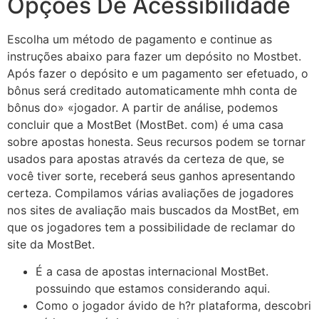
Opções De Acessibilidade
Escolha um método de pagamento e continue as
instruções abaixo para fazer um depósito no Mostbet.
Após fazer o depósito e um pagamento ser efetuado, o
bônus será creditado automaticamente mhh conta de
bônus do» «jogador. A partir de análise, podemos
concluir que a MostBet (MostBet. com) é uma casa
sobre apostas honesta. Seus recursos podem se tornar
usados para apostas através da certeza de que, se
você tiver sorte, receberá seus ganhos apresentando
certeza. Compilamos várias avaliações de jogadores
nos sites de avaliação mais buscados da MostBet, em
que os jogadores tem a possibilidade de reclamar do
site da MostBet.
É a casa de apostas internacional MostBet.
possuindo que estamos considerando aqui.
Como o jogador ávido de h?r plataforma, descobri