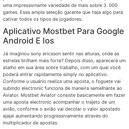
uma impressionante variedade de mais sobre 3. 000
games. Essa ampla seleção garante que haja algo para
cativar todos os tipos de jogadores.
Aplicativo Mostbet Para Google
Android E Ios
Já imaginou sony ericsson sentir nas alturas, onde as
estrelas brilham mais forte? Depois disso, aparecerá um
atalho em sua área sobre trabalho, com um qual você
poderá entrar rapidamente simply no aplicativo.
Conforme u usuário realiza uma aposta, o foguete vai
subindo electronic funciona de maneira semelhante ao
Aviator. Mostbet Aviator consiste basicamente em fazer
uma aposta electronic acompanhar o trajeto de um
avião, conforme o avião vai decolar o valor apostado
ajajai aumentando progressivamente através do
multiplicador de apostas.