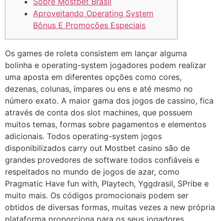
Sobre Mostbet Brasil
Aproveitando Operating System
Bônus E Promoções Especiais
Os games de roleta consistem em lançar alguma
bolinha e operating-system jogadores podem realizar
uma aposta em diferentes opções como cores,
dezenas, colunas, ímpares ou ens e até mesmo no
número exato. A maior gama dos jogos de cassino, fica
através de conta dos slot machines, que possuem
muitos temas, formas sobre pagamentos e elementos
adicionais. Todos operating-system jogos
disponibilizados carry out Mostbet casino são de
grandes provedores de software todos confiáveis e
respeitados no mundo de jogos de azar, como
Pragmatic Have fun with, Playtech, Yggdrasil, SPribe e
muito mais. Os códigos promocionais podem ser
obtidos de diversas formas, muitas vezes a new própria
plataforma proporciona para os seus jogadores