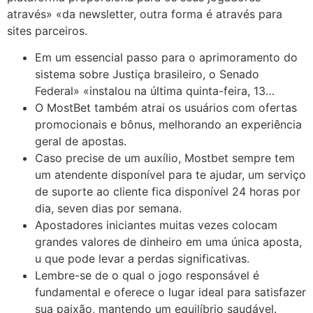
através» «da newsletter, outra forma é através para
sites parceiros.
Em um essencial passo para o aprimoramento do
sistema sobre Justiça brasileiro, o Senado
Federal» «instalou na última quinta-feira, 13…
O MostBet também atrai os usuários com ofertas
promocionais e bônus, melhorando an experiência
geral de apostas.
Caso precise de um auxílio, Mostbet sempre tem
um atendente disponível para te ajudar, um serviço
de suporte ao cliente fica disponível 24 horas por
dia, seven dias por semana.
Apostadores iniciantes muitas vezes colocam
grandes valores de dinheiro em uma única aposta,
u que pode levar a perdas significativas.
Lembre-se de o qual o jogo responsável é
fundamental e oferece o lugar ideal para satisfazer
sua paixão, mantendo um equilíbrio saudável.