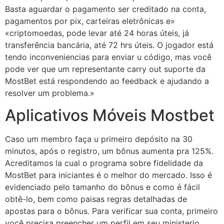
Basta aguardar o pagamento ser creditado na conta,
pagamentos por pix, carteiras eletrônicas e»
«criptomoedas, pode levar até 24 horas úteis, já
transferência bancária, até 72 hrs úteis. O jogador está
tendo inconveniencias para enviar u código, mas você
pode ver que um representante carry out suporte da
MostBet está respondendo ao feedback e ajudando a
resolver um problema.»
Aplicativos Móveis Mostbet
Caso um membro faça u primeiro depósito na 30
minutos, após o registro, um bônus aumenta pra 125%.
Acreditamos la cual o programa sobre fidelidade da
MostBet para iniciantes é o melhor do mercado. Isso é
evidenciado pelo tamanho do bônus e como é fácil
obtê-lo, bem como paisas regras detalhadas de
apostas para o bônus. Para verificar sua conta, primeiro
você precisa preencher um perfil em seu ministerio