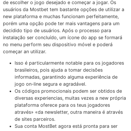
de escolher o jogo desejado e começar a jogar. Os
usuários da Mostbet tem bastante opções de utilizar a
new plataforma e muchas funcionam perfeitamente,
porém uma opção pode ter mais vantagens para um
decidido tipo de usuários. Após o processo para
instalação ser concluído, um ícone do app se formará
no menu perform seu dispositivo móvel e poderá
começar an utilizar.
Isso é particularmente notable para os jogadores
brasileiros, pois ajuda a tomar decisões
informadas, garantindo alguma experiência de
jogo on-line segura e agradável.
Os códigos promocionais podem ser obtidos de
diversas experiencias, muitas vezes a new própria
plataforma oferece para os teus jogadores
através» «da newsletter, outra maneira é através
de sites parceiros.
Sua conta MostBet agora está pronta para ser