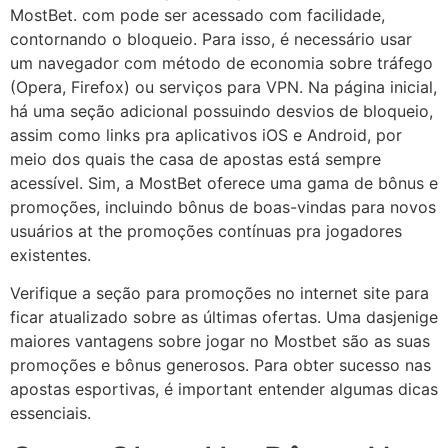
MostBet. com pode ser acessado com facilidade,
contornando o bloqueio. Para isso, é necessário usar
um navegador com método de economia sobre tráfego
(Opera, Firefox) ou serviços para VPN. Na página inicial,
há uma seção adicional possuindo desvios de bloqueio,
assim como links pra aplicativos iOS e Android, por
meio dos quais the casa de apostas está sempre
acessível. Sim, a MostBet oferece uma gama de bônus e
promoções, incluindo bônus de boas-vindas para novos
usuários at the promoções contínuas pra jogadores
existentes.
Verifique a seção para promoções no internet site para
ficar atualizado sobre as últimas ofertas. Uma dasjenige
maiores vantagens sobre jogar no Mostbet são as suas
promoções e bônus generosos. Para obter sucesso nas
apostas esportivas, é important entender algumas dicas
essenciais.