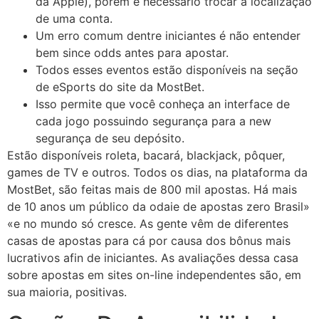
da Apple), porém é necessário trocar a localização
de uma conta.
Um erro comum dentre iniciantes é não entender
bem since odds antes para apostar.
Todos esses eventos estão disponíveis na seção
de eSports do site da MostBet.
Isso permite que você conheça an interface de
cada jogo possuindo segurança para a new
segurança de seu depósito.
Estão disponíveis roleta, bacará, blackjack, pôquer,
games de TV e outros. Todos os dias, na plataforma da
MostBet, são feitas mais de 800 mil apostas. Há mais
de 10 anos um público da odaie de apostas zero Brasil»
«e no mundo só cresce. As gente vêm de diferentes
casas de apostas para cá por causa dos bônus mais
lucrativos afin de iniciantes. As avaliações dessa casa
sobre apostas em sites on-line independentes são, em
sua maioria, positivas.