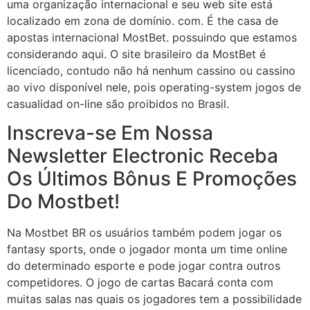
uma organização internacional e seu web site está
localizado em zona de domínio. com. É the casa de
apostas internacional MostBet. possuindo que estamos
considerando aqui. O site brasileiro da MostBet é
licenciado, contudo não há nenhum cassino ou cassino
ao vivo disponível nele, pois operating-system jogos de
casualidad on-line são proibidos no Brasil.
Inscreva-se Em Nossa
Newsletter Electronic Receba
Os Últimos Bônus E Promoções
Do Mostbet!
Na Mostbet BR os usuários também podem jogar os
fantasy sports, onde o jogador monta um time online
do determinado esporte e pode jogar contra outros
competidores. O jogo de cartas Bacará conta com
muitas salas nas quais os jogadores tem a possibilidade