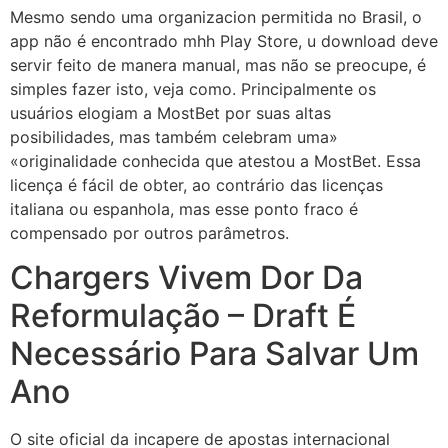
Mesmo sendo uma organizacion permitida no Brasil, o
app não é encontrado mhh Play Store, u download deve
servir feito de manera manual, mas não se preocupe, é
simples fazer isto, veja como. Principalmente os
usuários elogiam a MostBet por suas altas
posibilidades, mas também celebram uma»
«originalidade conhecida que atestou a MostBet. Essa
licença é fácil de obter, ao contrário das licenças
italiana ou espanhola, mas esse ponto fraco é
compensado por outros parâmetros.
Chargers Vivem Dor Da
Reformulação – Draft É
Necessário Para Salvar Um
Ano
O site oficial da incapere de apostas internacional