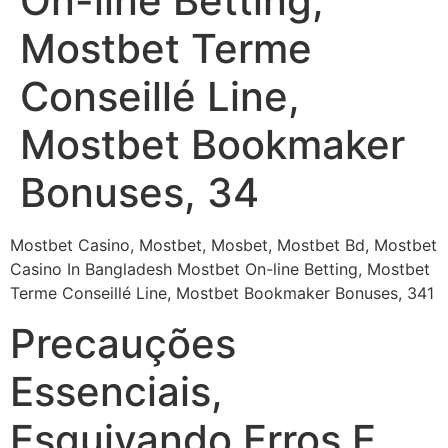
On-line Betting,
Mostbet Terme
Conseillé Line,
Mostbet Bookmaker
Bonuses, 34
Mostbet Casino, Mostbet, Mosbet, Mostbet Bd, Mostbet
Casino In Bangladesh Mostbet On-line Betting, Mostbet
Terme Conseillé Line, Mostbet Bookmaker Bonuses, 341
Precauções
Essenciais,
Esquivando Erros E