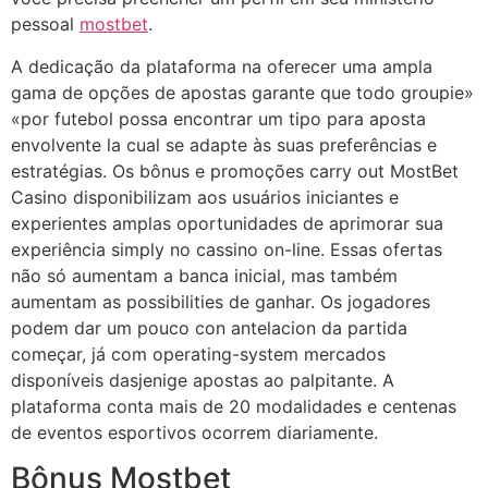
pessoal
mostbet
.
A dedicação da plataforma na oferecer uma ampla
gama de opções de apostas garante que todo groupie»
«por futebol possa encontrar um tipo para aposta
envolvente la cual se adapte às suas preferências e
estratégias. Os bônus e promoções carry out MostBet
Casino disponibilizam aos usuários iniciantes e
experientes amplas oportunidades de aprimorar sua
experiência simply no cassino on-line. Essas ofertas
não só aumentam a banca inicial, mas também
aumentam as possibilities de ganhar. Os jogadores
podem dar um pouco con antelacion da partida
começar, já com operating-system mercados
disponíveis dasjenige apostas ao palpitante. A
plataforma conta mais de 20 modalidades e centenas
de eventos esportivos ocorrem diariamente.
Bônus Mostbet