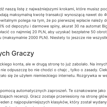
dź naszą listę z najważniejszymi krokami, które musisz pod
adają maksymalną kwotę transakcji wynoszącą nawet do 4
owitalnym polega na tym, że po pierwszej wpłacie należy d
50% od depozytu i darmowe spiny, akurat 30 na automat Bi
płacić co najmniej 20 PLN, aby uzyskać bezpłatne 50 obro
 (maksymalnie 2000 PLN). Niestety to jeszcze nie wszyst
ych Graczy
kiego konta, ale w drugą stronę to już zabolało. Na innyc
nie odpuszczę bo nie chodzi o chajc , tylko o zasady. Cie
o się że użyłem niemieckiego internetu. Rozgrywka w wers
za pomocą automatycznych zaproszeń. Te oznakowane jako
zajach recenzji. Gracz zostaje przeniesiony na stronę gł
eden z najpopularniejszych klasyków, który został wydany