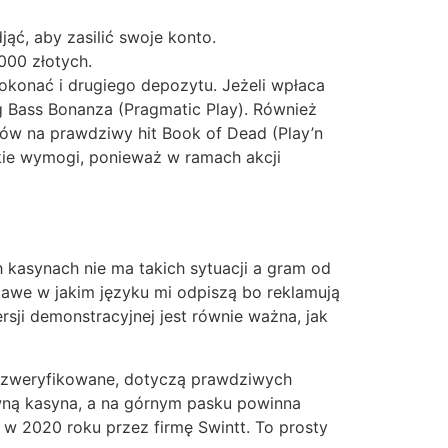
jąć, aby zasilić swoje konto.
000 złotych.
okonać i drugiego depozytu. Jeżeli wpłaca
g Bass Bonanza (Pragmatic Play). Również
tów na prawdziwy hit Book of Dead (Play’n
kie wymogi, ponieważ w ramach akcji
h kasynach nie ma takich sytuacji a gram od
kawe w jakim języku mi odpiszą bo reklamują
ji demonstracyjnej jest równie ważna, jak
 zweryfikowane, dotyczą prawdziwych
ówną kasyna, a na górnym pasku powinna
 w 2020 roku przez firmę Swintt. To prosty