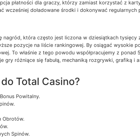
pcja płatności dla graczy, którzy zamiast korzystać z kar
 wcześniej doładowane środki i dokonywać regularnych płat
nagród, która często jest liczona w dziesiątkach tysięcy 
yższe pozycje na liście rankingowej. By osiągać wysokie po
ejowej. To właśnie z tego powodu współpracujemy z ponad
e gry różniące się fabułą, mechaniką rozgrywki, grafiką i
do Total Casino?
onus Powitalny.
pinów.
h Obrotów.
nów.
wych Spinów.