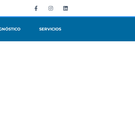
GNÓSTICO
SERVICIOS