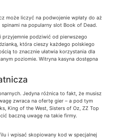
acz może liczyć na podwojenie wpłaty do aż
 spinami na popularny slot Book of Dead.
i przyjemnie podziwić od pierwszego
dzianką, która cieszy każdego polskiego
ścią to znacznie ułatwia korzystania dla
wanym poziomie. Witryna kasyna dostępna
atnicza
narnych. Jedyna różnica to fakt, że musisz
wagę zwraca na ofertę gier – a pod tym
, King of the West, Sisters of Oz, ZZ Top
ócić baczną uwagę na takie firmy.
ilu i wpisać skopiowany kod w specjalnej