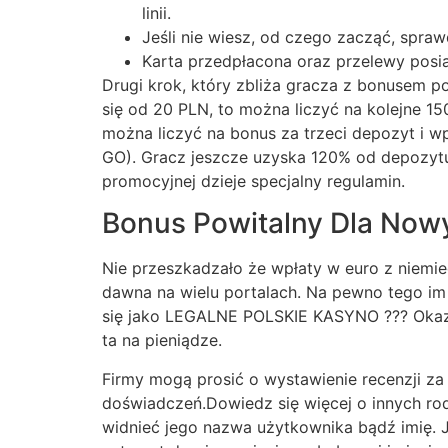
linii.
Jeśli nie wiesz, od czego zacząć, spraw
Karta przedpłacona oraz przelewy posi
Drugi krok, który zbliża gracza z bonusem p
się od 20 PLN, to można liczyć na kolejne 1
można liczyć na bonus za trzeci depozyt i w
GO). Gracz jeszcze uzyska 120% od depozytu
promocyjnej dzieje specjalny regulamin.
Bonus Powitalny Dla Now
Nie przeszkadzało że wpłaty w euro z niemiec
dawna na wielu portalach. Na pewno tego im 
się jako LEGALNE POLSKIE KASYNO ??? Okazał
ta na pieniądze.
Firmy mogą prosić o wystawienie recenzji 
doświadczeń.Dowiedz się więcej o innych rod
widnieć jego nazwa użytkownika bądź imię. J