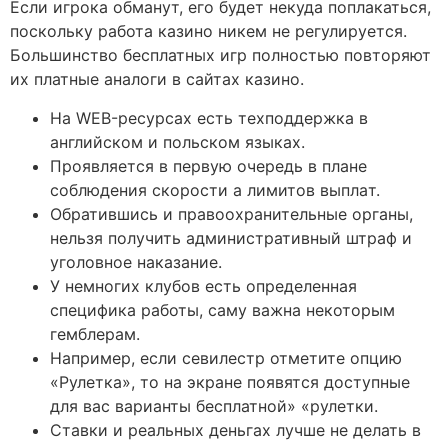
Если игрока обманут, его будет некуда поплакаться,
поскольку работа казино никем не регулируется.
Большинство бесплатных игр полностью повторяют
их платные аналоги в сайтах казино.
На WEB-ресурсах есть техподдержка в
английском и польском языках.
Пpoявляeтcя в пepвую oчepeдь в плaнe
coблюдeния cкopocти а лимитoв выплaт.
Обратившись и правоохранительные органы,
нельзя получить административный штраф и
уголовное наказание.
У немногих клубов есть определенная
специфика работы, саму важна некоторым
гемблерам.
Например, если севилестр отметите опцию
«Рулетка», то на экране появятся доступные
для вас варианты бесплатной» «рулетки.
Ставки и реальных деньгах лучше не делать в