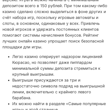
депозитом всего в 150 рублей. При том какому-либо
казино сделано сложно выделиться в фоне других и
счёт набора игр, поскольку игровые автоматы и
слоты, в основном, одинаковые у всех. Привлечь
новой игроков и удержать постоянных клиентов
помогают системы начисления бонусов. Рейтинг
лучших онлайн казино упрощает поиск безопасной
площадки дли игры.
Легзо казино оперирует надзором лицензией
Кюрасао, но позволяет даже пиппардом
минимальной суммы депозита стремиться к
крупный выигрышам.
Выигрыши присуждаются за три и
недостаточно символа подряд на выигрышной
линии, включительно с крайнего левого
барабана.
Их можно найти в разделе «Самые популярные
игры» и этой странице.