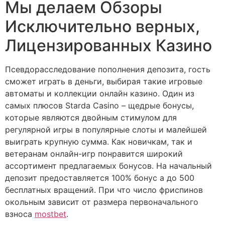
Мы делаем Обзоры
Исключительно верных,
Лицензированных Казино
Псевдорасследование пополнения депозита, гость
сможет играть в деньги, выбирая такие игровые
автоматы и коллекции онлайн казино. Один из
самых плюсов Starda Casino – щедрые бонусы,
которые являются двойным стимулом для
регулярной игры в популярные слоты и малейшей
выиграть крупную сумма. Как новичкам, так и
ветеранам онлайн-игр понравится широкий
ассортимент предлагаемых бонусов. На начальный
депозит предоставляется 100% бонус а до 500
бесплатных вращений. При что число фриспинов
окольным зависит от размера первоначального
взноса
mostbet
.