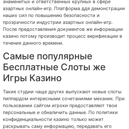
знаменитых и ответственных крупных в сфере
азартных онлайн-игр. Платформа ддя демонстрации
наших сил по повышению безопасности и
прозрачности индустрии азартных онлайн-игр.
После предоставления документов же информации
казино потому производит процесс верификации в
течение данного времени.
Самые популярные
Бесплатные Слоты же
Игры Казино
Такие студии чаще других выпускают новые слоты
пиппардом интересными сочетаниями механик. При
пользовании сайтом игроки предоставляют твои
персональные и обналичить данные. По политики
конфиденциальности казино только может
раскрывать саму информацию, передавать его