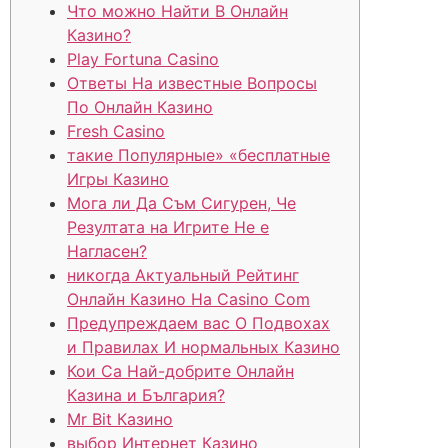
Что можно Найти В Онлайн
Казино?
Play Fortuna Casino
Ответы На известные Вопросы
По Онлайн Казино
Fresh Casino
такие Популярные» «бесплатные
Игры Казино
Мога ли Да Съм Сигурен, Че
Резултата на Игрите Не е
Нагласен?
никогда Актуальный Рейтинг
Онлайн Казино На Casino Com
Предупреждаем вас О Подвохах
и Правилах И нормальных Казино
Кои Са Най-добрите Онлайн
Казина и България?
Mr Bit Казино
выбор Интернет Казино