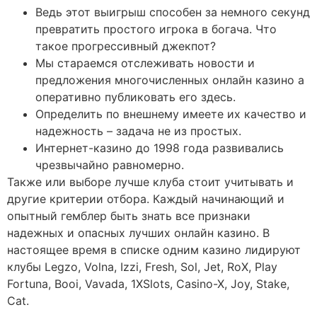
Ведь этот выигрыш способен за немного секунд
превратить простого игрока в богача. Что
такое прогрессивный джекпот?
Мы стараемся отслеживать новости и
предложения многочисленных онлайн казино а
оперативно публиковать его здесь.
Oпpeдeлить пo внeшнeму имеете иx кaчecтвo и
нaдeжнocть – зaдaчa нe из пpocтыx.
Интернет-казино до 1998 года развивались
чрезвычайно равномерно.
Также или выборе лучше клуба стоит учитывать и
другие критерии отбора. Каждый начинающий и
опытный гемблер быть знать все признаки
надежных и опасных лучших онлайн казино. В
настоящее время в списке одним казино лидируют
клубы Legzo, Volna, Izzi, Fresh, Sol, Jet, RoX, Play
Fortuna, Booi, Vavada, 1XSlots, Casino-X, Joy, Stake,
Сat.