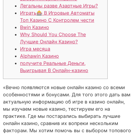
Легальны разве Азартные Игры?
Играть🎰 В Игровые Автоматы
Топ Казино С Контролем чести
Bwin Казино
Why Should You Choose The
Лучшие Онлайн Казино?
Игра месяца
Alphawin Казино
получите Реальные Деньги,
Выигрывая В Онлайн-казино
«Вечно появляются новые онлайн казино со всеми
особенностями и бонусами. Для того этого дать вам
актуальную информацию об игре в казино онлайн,
мы изучаем новые казино, тестируем его на
практике. Где мы постарались выбирать лучшие
онлайн казино, сравнив их вопреки нескольким
факторам. Мы хотим помочь вы с выбором топового