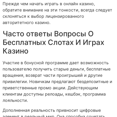
Прежде чем начать играть в онлайн казино,
обратите внимание на эти тонкости, всегда следует
склоняться к выбор лицензированного
авторитетного казино.
Часто ответы Вопросы О
Бесплатных Слотах И Играх
Казино
Участие в бонусной программе дает возможность
пользователю получить старые деньги, бесплатные
вращения, возврат части проигрышей и другие
привилегии. Новичкам предлагают бездепозитные и
приветственные промо акции. Действующим
клиентам доступны релоады, кешбэк, программа
лояльности.
Дополненная реальность привносит цифровые
элемент в реальный мир. Она способна сочетать