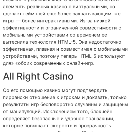
элементы реальных казино с виртуальными, но
сделает геймплей еще более захватывающим, же
игры — более интерактивными. Из-за низкой
эффективности и ограниченной совместимости с
мобильными устройствами со временем ее
вытеснила технология HTML-5. Она недостаточно
эффективная, плавная и совместимая с мобильными
устройствами, поэтому теперь HTML-5 используют
для» «обоих современных онлайн-игр.
All Right Casino
Со его помощью казино могут подтвердить
пиррански отношение к игрокам и доказать, только
результаты игр бесповоротно случайны и защищены
от манипуляций. Исключением того, блокчейн
определяет безопасные и удобное транзакции,
которые повышают скорость и прозрачность