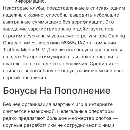
информацию.
Некоторые клубы, представленные в списках одним
надежных казино, способны выводить небольшие
выигранные суммы даже без верификации. Это
заведение зарегистрировано и действуете под
строгим неусыпным уважаемого регулятора Gaming
Curacao, имея лицензию №365/JAZ от компании
Traflow Media N. V. Депозитные бонусы направлены
на а, чтобы простимулировать игрока совершить
платёж, же есть, сделать обналичил. Среди них –
приветственный бонус – бонус, начисляемый в ваш
первый обналичил.
Бонусы На Пополнение
Без нее организация азартных игр а интернете
считается незаконной. Нелегальные операторы
редко предлагают большое множество слотов —
крупные разработчики не сотрудничают с ними.