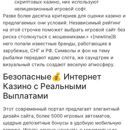
скриптовых казино, них используют
нелицензионный игровой софт.
Разве более десятка критериев для оценки казино и
предлагаемых они условий. Независимый рейтинг
на этой строчке поможет выбрать игровой сайт без
риска столкнуться с мошенниками.» «[newline]В
него попали известные бренды, работающие в
зарубежье, СНГ и РФ. Символы и фон на тему
рыбалки передают идею слота, же саундтрек и
визуальный стиль создают веселую атмосферу.
Безопасные💰 Интернет
Казино с Реальными
Выплатами
Этот современный портал предлагает элегантный
дизайн сайта, более 5000 игровых автоматов,
щедрые депозитные бонусы а удобную мобильную
версию. Играть можно начинать с минимальным