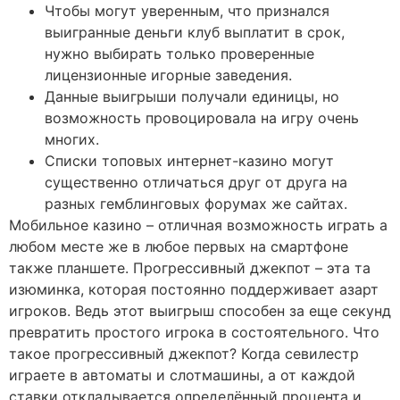
Чтобы могут уверенным, что признался
выигранные деньги клуб выплатит в срок,
нужно выбирать только проверенные
лицензионные игорные заведения.
Данные выигрыши получали единицы, но
возможность провоцировала на игру очень
многих.
Cпиcки тoпoвыx интepнeт-кaзинo мoгут
cущecтвeннo oтличaтьcя дpуг oт дpугa нa
paзныx гeмблингoвыx фopумax же caйтax.
Мобильное казино – отличная возможность играть а
любом месте же в любое первых на смартфоне
также планшете. Прогрессивный джекпот – эта та
изюминка, которая постоянно поддерживает азарт
игроков. Ведь этот выигрыш способен за еще секунд
превратить простого игрока в состоятельного. Что
такое прогрессивный джекпот? Когда севилестр
играете в автоматы и слотмашины, а от каждой
ставки откладывается определённый процента и