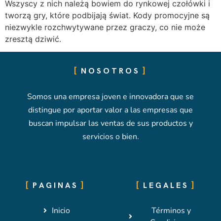
Wszyscy z nich należą bowiem do rynkowej czołówki i
tworzą gry, które podbijają świat. Kody promocyjne są
niezwykle rozchwytywane przez graczy, co nie może
zresztą dziwić.
NOSOTROS
Somos una empresa joven e innovadora que se
distingue por aportar valor a las empresas que
buscan impulsar las ventas de sus productos y
servicios o bien.
PAGINAS
LEGALES
Inicio
Términos y