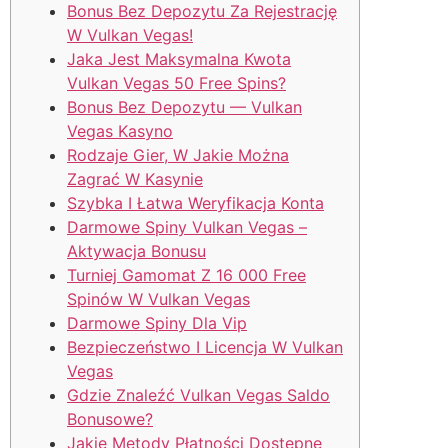
Bonus Bez Depozytu Za Rejestrację
W Vulkan Vegas!
Jaka Jest Maksymalna Kwota
Vulkan Vegas 50 Free Spins?
Bonus Bez Depozytu — Vulkan
Vegas Kasyno
Rodzaje Gier, W Jakie Można
Zagrać W Kasynie
Szybka I Łatwa Weryfikacja Konta
Darmowe Spiny Vulkan Vegas –
Aktywacja Bonusu
Turniej Gamomat Z 16 000 Free
Spinów W Vulkan Vegas
Darmowe Spiny Dla Vip
Bezpieczeństwo I Licencja W Vulkan
Vegas
Gdzie Znaleźć Vulkan Vegas Saldo
Bonusowe?
Jakie Metody Płatności Dostępne