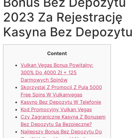
Bonus Bez Depozytu
2023 Za Rejestrację
Kasyna Bez Depozytu
Content
Vulkan Vegas Bonus Powitalny:
300% Do 4000 Zł + 125
Darmowych Spinów
Skorzystaj Z Promocji Z Pulą 5000
Free Spins W Vulkanvegas
Kasyno Bez Depozytu W Telefonie
Kod Promocyjny Vulkan Vegas
Czy Zagraniczne Kasyna Z Bonusem
Bez Depozytu Są Bezpieczne?
Najlepszy Bonus Bez Depozytu Do