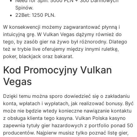
Need for Spin: 5000 PLN + 300 Darmowych
Spinów.
22Bet: 1250 PLN.
W konsekwencji możemy zagwarantować płynną i
intuicyjną grę. W Vulkan Vegas dążymy również do
tego, by zasób gier na żywo był różnorodny. Dlatego
też w trybie live oferujemy między innymi ruletkę,
poker, blackjack oraz bakarat.
Kod Promocyjny Vulkan
Vegas
Dzięki temu można sporo dowiedzieć się o zakładaniu
konta, wpłatach i wypłatach, jak realizować bonusy. Być
może nie będzie wtedy konieczne nawiązanie kontaktu
z obsługa klienta tego kasyna. Vulkan Polska kasyno
zapewnia tytuły gier hazardowych z portfolio ponad 50
producentów. Najpierw musisz tylko poznać listę gier,