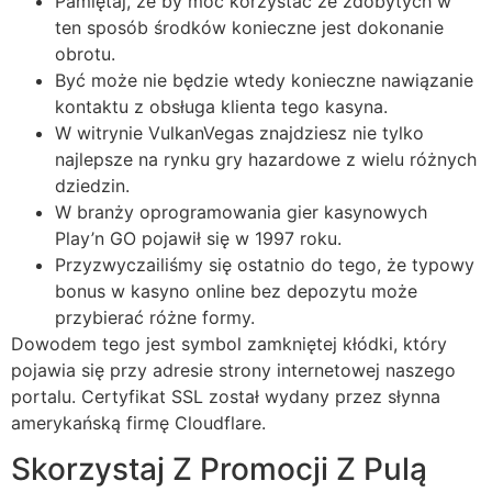
Pamiętaj, że by móc korzystać ze zdobytych w
ten sposób środków konieczne jest dokonanie
obrotu.
Być może nie będzie wtedy konieczne nawiązanie
kontaktu z obsługa klienta tego kasyna.
W witrynie VulkanVegas znajdziesz nie tylko
najlepsze na rynku gry hazardowe z wielu różnych
dziedzin.
W branży oprogramowania gier kasynowych
Play’n GO pojawił się w 1997 roku.
Przyzwyczailiśmy się ostatnio do tego, że typowy
bonus w kasyno online bez depozytu może
przybierać różne formy.
Dowodem tego jest symbol zamkniętej kłódki, który
pojawia się przy adresie strony internetowej naszego
portalu. Certyfikat SSL został wydany przez słynna
amerykańską firmę Cloudflare.
Skorzystaj Z Promocji Z Pulą