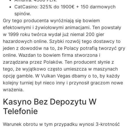
CatCasino: 325% do 1900€ + 150 darmowych
spinów.
Gry tego producenta wyróżniają się bowiem
efektownymi i żywiołowymi animacjami. Ten powstały
w 1999 roku twórca wydał już niemal 200 gier
hazardowych online. Szybki rozwój tego dostawcy to
jeden z dowodów na to, że Polacy potrafią tworzyć gry
online. Wazdan to bowiem firma stworzona i
zarządzana przez Polaków. Ten producent słynie z
tego, że wyjątkowo często umieszcza w maszynach
opcję gamble. W Vulkan Vegas dbamy o to, by każdy
kolejny turniej był nieco inny i przynosił graczom nowe
wrażenia.
Kasyno Bez Depozytu W
Telefonie
Warunek obrotu w tym przypadku wynosi 3-krotność