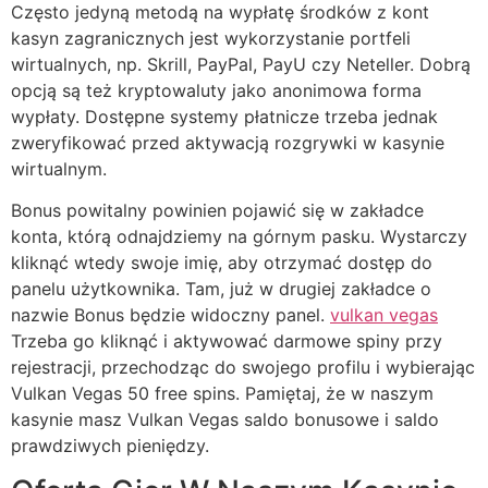
Często jedyną metodą na wypłatę środków z kont
kasyn zagranicznych jest wykorzystanie portfeli
wirtualnych, np. Skrill, PayPal, PayU czy Neteller. Dobrą
opcją są też kryptowaluty jako anonimowa forma
wypłaty. Dostępne systemy płatnicze trzeba jednak
zweryfikować przed aktywacją rozgrywki w kasynie
wirtualnym.
Bonus powitalny powinien pojawić się w zakładce
konta, którą odnajdziemy na górnym pasku. Wystarczy
kliknąć wtedy swoje imię, aby otrzymać dostęp do
panelu użytkownika. Tam, już w drugiej zakładce o
nazwie Bonus będzie widoczny panel.
vulkan vegas
Trzeba go kliknąć i aktywować darmowe spiny przy
rejestracji, przechodząc do swojego profilu i wybierając
Vulkan Vegas 50 free spins. Pamiętaj, że w naszym
kasynie masz Vulkan Vegas saldo bonusowe i saldo
prawdziwych pieniędzy.