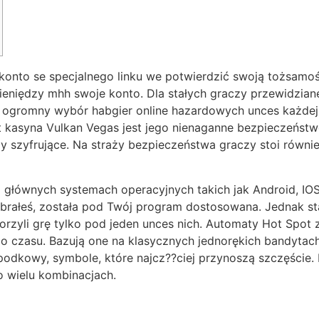
 konto se specjalnego linku we potwierdzić swoją tożsamoś
ieniędzy mhh swoje konto. Dla stałych graczy przewidzian
t ogromny wybór habgier online hazardowych unces każdej
 kasyna Vulkan Vegas jest jego nienaganne bezpieczeństwo.
y szyfrujące. Na straży bezpieczeństwa graczy stoi równi
głównych systemach operacyjnych takich jak Android, IO
wybrałeś, została pod Twój program dostosowana. Jednak s
orzyli grę tylko pod jeden unces nich. Automaty Hot Spot 
ego czasu. Bazują one na klasycznych jednorękich bandyta
odkowy, symbole, które najcz??ciej przynoszą szczęście. 
o wielu kombinacjach.