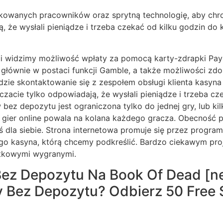
owanych pracowników oraz sprytną technologię, aby chron
 że wysłali pieniądze i trzeba czekać od kilku godzin do k
ci widzimy możliwość wpłaty za pomocą karty-zdrapki Pay
 głównie w postaci funkcji Gamble, a także możliwości z
e skontaktowanie się z zespołem obsługi klienta kasyna 
zacie tylko odpowiadają, że wysłali pieniądze i trzeba cze
z depozytu jest ograniczona tylko do jednej gry, lub kil
llo gier online powala na kolana każdego gracza. Obecnoś
dla siebie. Strona internetowa promuje się przez program l
ego kasyna, którą chcemy podkreślić. Bardzo ciekawym proj
ątkowymi wygranymi.
Bez Depozytu Na Book Of Dead [n
 Bez Depozytu? Odbierz 50 Free