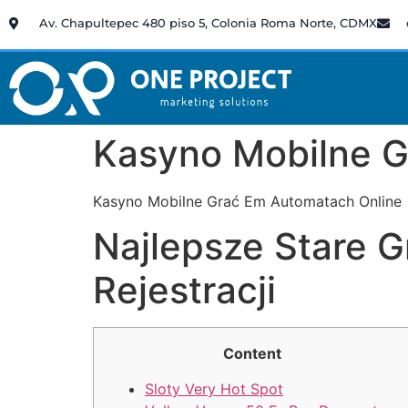
Av. Chapultepec 480 piso 5, Colonia Roma Norte, CDMX
Kasyno Mobilne G
Kasyno Mobilne Grać Em Automatach Online
Najlepsze Stare 
Rejestracji
Content
Sloty Very Hot Spot