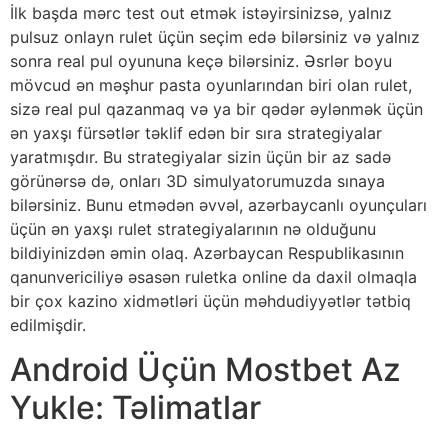
İlk başda mərc test out etmək istəyirsinizsə, yalnız
pulsuz onlayn rulet üçün seçim edə bilərsiniz və yalnız
sonra real pul oyununa keçə bilərsiniz. Əsrlər boyu
mövcud ən məşhur pasta oyunlarından biri olan rulet,
sizə real pul qazanmaq və ya bir qədər əylənmək üçün
ən yaxşı fürsətlər təklif edən bir sıra strategiyalar
yaratmışdır. Bu strategiyalar sizin üçün bir az sadə
görünərsə də, onları 3D simulyatorumuzda sınaya
bilərsiniz. Bunu etmədən əvvəl, azərbaycanlı oyunçuları
üçün ən yaxşı rulet strategiyalarının nə olduğunu
bildiyinizdən əmin olaq. Azərbaycan Respublikasının
qanunvericiliyə əsasən ruletka online da daxil olmaqla
bir çox kazino xidmətləri üçün məhdudiyyətlər tətbiq
edilmişdir.
Android Üçün Mostbet Az
Yukle: Təlimatlar