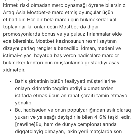
itirmək riski olmadan mərc oynamağı öyrənə bilərsiniz.
Artıq Asia Mostbet-ə mərc etmiş oyunçular üçün
etibarlıdır. Hər bir belə mərc üçün bukmekerlər xal
toplayırlar ki, onlar üçün Mostbet-də digər
promosyonlarda bonus və ya pulsuz fırlanmalar əldə
edə bilərsiniz. Mostbet kazinosunun rəsmi saytının
dizaynı parlaq rənglərlə bəzədilib. İdman, mədəni və
ictimai-siyasi həyatda baş verən hadisələrə mərclər
bukmeker kontorunun müştərilərinə göstərdiyi əsas
xidmətdir.
Bahis şirkətinin bütün fəaliyyəti müştərilərinə
onlayn xidmətin təqdim etdiyi xidmətlərdən
istifadə etmək üçün ən rahat şəraiti təmin etməyə
yönəlib.
Bu, hadisədən və onun populyarlığından asılı olaraq
yuxarı və ya aşağı dəyişdirilə bilən 4-6% təşkil edir.
[newline]Bu, həm də dünya çempionatlarında
diqqətəlayiq olmayan, lakin yerli matçlarda son