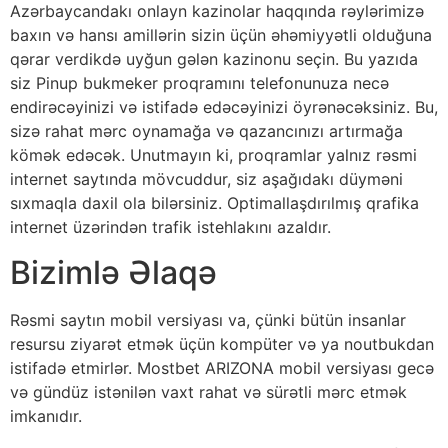
Azərbaycandakı onlayn kazinolar haqqında rəylərimizə
baxın və hansı amillərin sizin üçün əhəmiyyətli olduğuna
qərar verdikdə uyğun gələn kazinonu seçin. Bu yazıda
siz Pinup bukmeker proqramını telefonunuza necə
endirəcəyinizi və istifadə edəcəyinizi öyrənəcəksiniz. Bu,
sizə rahat mərc oynamağa və qazancınızı artırmağa
kömək edəcək. Unutmayın ki, proqramlar yalnız rəsmi
internet saytında mövcuddur, siz aşağıdakı düyməni
sıxmaqla daxil ola bilərsiniz. Optimallaşdırılmış qrafika
internet üzərindən trafik istehlakını azaldır.
Bizimlə Əlaqə
Rəsmi saytın mobil versiyası va, çünki bütün insanlar
resursu ziyarət etmək üçün kompüter və ya noutbukdan
istifadə etmirlər. Mostbet ARIZONA mobil versiyası gecə
və gündüz istənilən vaxt rahat və sürətli mərc etmək
imkanıdır.