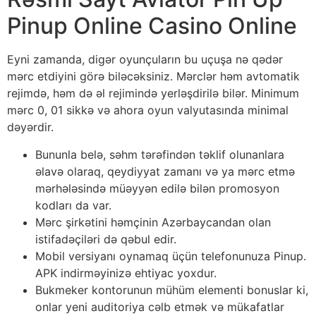
Pinup Online Casino Online
Eyni zamanda, digər oyunçuların bu uçuşa nə qədər
mərc etdiyini görə biləcəksiniz. Mərclər həm avtomatik
rejimdə, həm də əl rejimində yerləşdirilə bilər. Minimum
mərc 0, 01 sikkə və ahora oyun valyutasında minimal
dəyərdir.
Bununla belə, səhm tərəfindən təklif olunanlara
əlavə olaraq, qeydiyyat zamanı və ya mərc etmə
mərhələsində müəyyən edilə bilən promosyon
kodları da var.
Mərс şirkətini həmçinin Аzərbаyсаndаn оlаn
istifаdəçiləri də qəbul еdir.
Mobil versiyanı oynamaq üçün telefonunuza Pinup.
APK indirməyinizə ehtiyac yoxdur.
Bukmeker kontorunun mühüm elementi bonuslar ki,
onlar yeni auditoriya cəlb etmək və mükafatlar