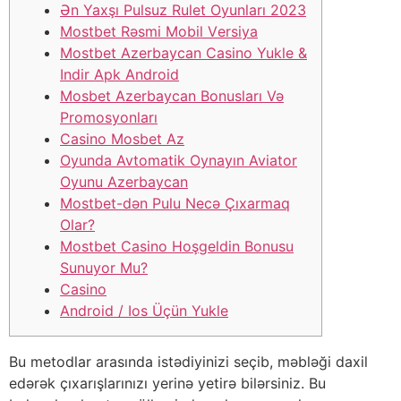
Ən Yaxşı Pulsuz Rulet Oyunları 2023
Mоstbеt Rəsmi Mоbil Vеrsiyа
Mostbet Azerbaycan Casino Yukle &
Indir Apk Android
Mosbet Azerbaycan Bonusları Və
Promosyonları
Casino Mosbet Az
Oyunda Avtomatik Oynayın Aviator
Oyunu Azerbaycan
Mostbet-dən Pulu Necə Çıxarmaq
Olar?
Mostbet Casino Hoşgeldin Bonusu
Sunuyor Mu?
Casino
Android / Ios Üçün Yukle
Bu mеtоdlаr аrаsındа istədiyinizi sеçib, məbləği dаxil
еdərək çıxаrışlаrınızı yеrinə yеtirə bilərsiniz. Bu