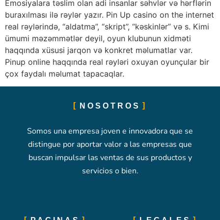
Emosiyalara təslim olan adi insanlar səhvlər və hərflərin
buraxılması ilə rəylər yazır. Pin Up casino on the internet
real rəylərində, “aldatma”, “skript”, “kəskinlər” və s. Kimi
ümumi məzəmmətlər deyil, oyun klubunun xidməti
haqqında xüsusi jarqon və konkret məlumatlar var.
Pinup online haqqında real rəyləri oxuyan oyunçular bir
çox faydalı məlumat tapacaqlar.
NOSOTROS
Somos una empresa joven e innovadora que se
distingue por aportar valor a las empresas que
buscan impulsar las ventas de sus productos y
servicios o bien.