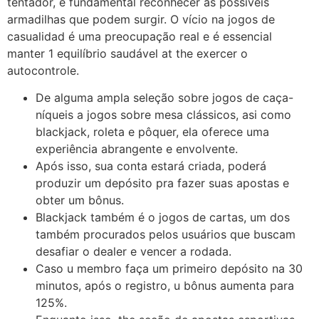
tentador, é fundamental reconhecer as possíveis
armadilhas que podem surgir. O vício na jogos de
casualidad é uma preocupação real e é essencial
manter 1 equilíbrio saudável at the exercer o
autocontrole.
De alguma ampla seleção sobre jogos de caça-
níqueis a jogos sobre mesa clássicos, asi como
blackjack, roleta e pôquer, ela oferece uma
experiência abrangente e envolvente.
Após isso, sua conta estará criada, poderá
produzir um depósito pra fazer suas apostas e
obter um bônus.
Blackjack também é o jogos de cartas, um dos
também procurados pelos usuários que buscam
desafiar o dealer e vencer a rodada.
Caso u membro faça um primeiro depósito na 30
minutos, após o registro, u bônus aumenta para
125%.