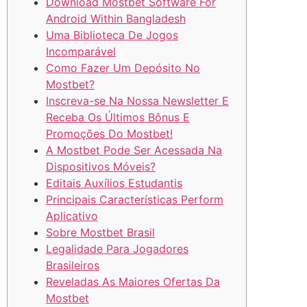
Download Mostbet Software For
Android Within Bangladesh
Uma Biblioteca De Jogos
Incomparável
Como Fazer Um Depósito No
Mostbet?
Inscreva-se Na Nossa Newsletter E
Receba Os Últimos Bônus E
Promoções Do Mostbet!
A Mostbet Pode Ser Acessada Na
Dispositivos Móveis?
Editais Auxílios Estudantis
Principais Características Perform
Aplicativo
Sobre Mostbet Brasil
Legalidade Para Jogadores
Brasileiros
Reveladas As Maiores Ofertas Da
Mostbet