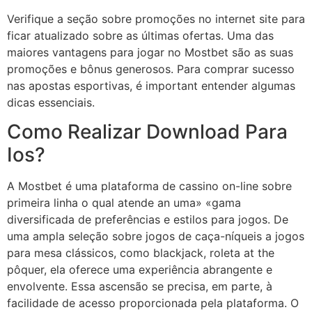
Verifique a seção sobre promoções no internet site para
ficar atualizado sobre as últimas ofertas. Uma das
maiores vantagens para jogar no Mostbet são as suas
promoções e bônus generosos. Para comprar sucesso
nas apostas esportivas, é important entender algumas
dicas essenciais.
Como Realizar Download Para
Ios?
A Mostbet é uma plataforma de cassino on-line sobre
primeira linha o qual atende an uma» «gama
diversificada de preferências e estilos para jogos. De
uma ampla seleção sobre jogos de caça-níqueis a jogos
para mesa clássicos, como blackjack, roleta at the
pôquer, ela oferece uma experiência abrangente e
envolvente. Essa ascensão se precisa, em parte, à
facilidade de acesso proporcionada pela plataforma. O