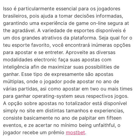
Isso é particularmente essencial para os jogadores
brasileiros, pois ajuda a tomar decisões informadas,
garantindo uma experiência de game on-line segura at
the agradável. A variedade de esportes disponíveis é
um dos grandes atrativos da plataforma. Seja qual for o
teu esporte favorito, você encontrará inúmeras opções
para apostar e se entreter. Aproveite as diversas
modalidades electronic faça suas apostas com
inteligência afin de maximizar suas possibilities de
ganhar​. Esse tipo de expresamente são apostas
múltiplas, onde o jogador pode apostar no ano de
várias partidas, asi como apostar em two ou mais times
para ganhar operating-system seus respectivos jogos.
A opção sobre apostas no totalizador está disponível
simply no site em distintas tamanhos e experiencias,
consiste basicamente no ano de palpitar em fifteen
eventos, e ze acertar no mínimo being unfaithful, o
jogador recebe um prêmio
mostbet
.