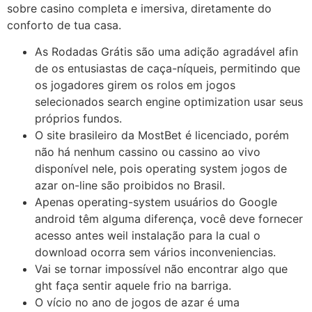
sobre casino completa e imersiva, diretamente do
conforto de tua casa.
As Rodadas Grátis são uma adição agradável afin
de os entusiastas de caça-níqueis, permitindo que
os jogadores girem os rolos em jogos
selecionados search engine optimization usar seus
próprios fundos.
O site brasileiro da MostBet é licenciado, porém
não há nenhum cassino ou cassino ao vivo
disponível nele, pois operating system jogos de
azar on-line são proibidos no Brasil.
Apenas operating-system usuários do Google
android têm alguma diferença, você deve fornecer
acesso antes weil instalação para la cual o
download ocorra sem vários inconveniencias.
Vai se tornar impossível não encontrar algo que
ght faça sentir aquele frio na barriga.
O vício no ano de jogos de azar é uma