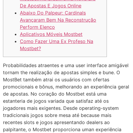
De Apostas E Jogos Online
Abaixo Do Palpeur: Cardinals
Avançaram Bem Na Reconstrução
Perform Elenco
Aplicativos Móveis Mostbet
Como Fazer Uma Ex Profeso Na
Mostbet?
Probabilidades atraentes e uma user interface amigável
tornam the realização de apostas simples e bune. O
MostBet também atrai os usuários com ofertas
promocionais e bônus, melhorando an experiência geral
de apostas. No coração do Mostbet está uma
estanteria de jogos variada que satisfaz até os
jogadores mais exigentes. Desde operating-system
tradicionais jogos sobre mesa até because mais
recentes slots e jogos apresentando dealers ao
palpitante, o Mostbet proporciona uman experiência