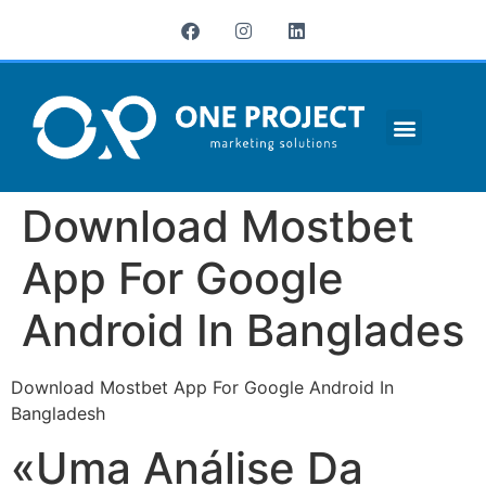
¿QUIÉNES SOMOS?
Download Mostbet
App For Google
Android In Banglades
Download Mostbet App For Google Android In
Bangladesh
«Uma Análise Da