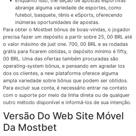
Enquanto isso, the seção de apostas esportivas
abrange alguma variedade de esportes, como
futebol, basquete, tênis e eSports, oferecendo
inúmeras oportunidades de apostas.
Para obter o Mostbet bônus de boas-vindas, o jogador
precisa fazer um depósito a partir sobre 25, 00 BRL até
o valor máximo de just one. 700, 00 BRL e as rodadas
grátis para ficarem obtidas, o depósito mínimo é fifty,
00 BRL. Uma das ofertas também procuradas são
operating-system bônus, e pensando em agradar los
dos os clientes, a new plataforma oferece alguma
ampla variedade sobre bônus que podem ser obtidos.
Para excluir sua conta, é necessário entrar na contato
com o suporte por meio da linha direta ou de qualquer
outro método disponível e informá-los de sua intenção.
Versão Do Web Site Móvel
Da Mostbet