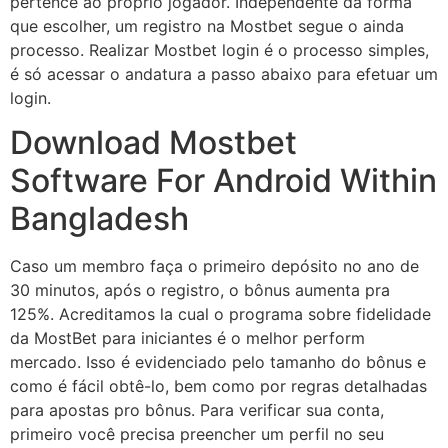
pertence ao próprio jogador. Independente da forma
que escolher, um registro na Mostbet segue o ainda
processo. Realizar Mostbet login é o processo simples,
é só acessar o andatura a passo abaixo para efetuar um
login.
Download Mostbet
Software For Android Within
Bangladesh
Caso um membro faça o primeiro depósito no ano de
30 minutos, após o registro, o bônus aumenta pra
125%. Acreditamos la cual o programa sobre fidelidade
da MostBet para iniciantes é o melhor perform
mercado. Isso é evidenciado pelo tamanho do bônus e
como é fácil obtê-lo, bem como por regras detalhadas
para apostas pro bônus. Para verificar sua conta,
primeiro você precisa preencher um perfil no seu