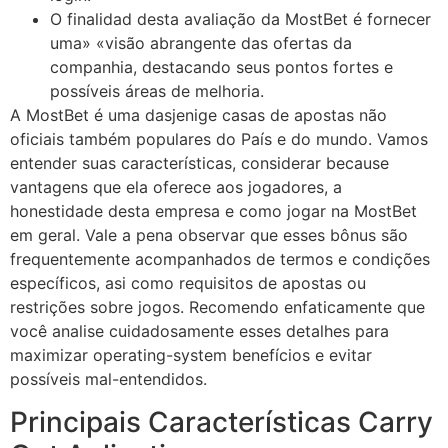
O finalidad desta avaliação da MostBet é fornecer
uma» «visão abrangente das ofertas da
companhia, destacando seus pontos fortes e
possíveis áreas de melhoria.
A MostBet é uma dasjenige casas de apostas não
oficiais também populares do País e do mundo. Vamos
entender suas características, considerar because
vantagens que ela oferece aos jogadores, a
honestidade desta empresa e como jogar na MostBet
em geral. Vale a pena observar que esses bônus são
frequentemente acompanhados de termos e condições
específicos, asi como requisitos de apostas ou
restrições sobre jogos. Recomendo enfaticamente que
você analise cuidadosamente esses detalhes para
maximizar operating-system benefícios e evitar
possíveis mal-entendidos.
Principais Características Carry