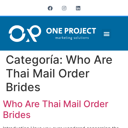
¿QUIÉNES SOMOS?
Categoría:
Who Are
Thai Mail Order
Brides
Who Are Thai Mail Order
Brides