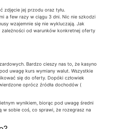
zdjęcie jej przodu oraz tyłu.
a few razy w ciągu 3 dni. Nic nie szkodzi
usy wzajemnie się nie wykluczają. Jak
 zależności od warunków konkretnej oferty
zardowych. Bardzo cieszy nas to, że kasyno
ć pod uwagę kurs wymiany walut. Wszystkie
fikować się do oferty. Dopóki człowiek
atwierdzone oprócz źródła dochodów (
wietnym wynikiem, biorąc pod uwagę średni
ą w sobie coś, co sprawi, że rozegrasz na
e?