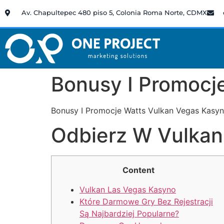
Av. Chapultepec 480 piso 5, Colonia Roma Norte, CDMX
Bonusy I Promocj
Bonusy I Promocje Watts Vulkan Vegas Kasyn
Odbierz W Vulkan
Content
Vulkan Las Vegas Kasyno
Które Darmowe Gry Bez Rejestracji
Są Najbardziej Popularne?