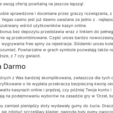
e swoją ofertę powitalną na jeszcze lepszą!
w sobie sprawdzone i doceniane przez graczy rozwiązania, 
Vegas casino jest już dawno uważane za jedno z . najleps
oszukiwany wśród użytkowników kasyn online.
 bonus bez depozytu przedstawia wraz z linkiem do pełneg
ż nie są przekombinowane. Część unces bardzo nowoczesn
ygrywania free spiny za rejestracje. Siódemki unces kole
ozumieć. Powtarzalne w grach symbole pozwalają także na
ższe, z 7 czy gwiazd.
a Darmo
órych z Was bardziej skomplikowana, zwłaszcza dla tych o
yfikowane o ile wypłata przekracza bezpieczną kwotę okre
 watts kasynach online i prędzej, czy później Twoje konto 
ają na podejmowaniu wyborów na zasadzie gry w ‘Orzeł, b
aby zamiast pieniędzy sloty wydawały gumy do żucia. Grac
m się zdobyć szczęśliwy klaster, nagrodą były gumy owoco