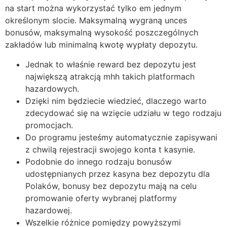
na start można wykorzystać tylko em jednym
określonym slocie. Maksymalną wygraną unces
bonusów, maksymalną wysokość poszczególnych
zakładów lub minimalną kwotę wypłaty depozytu.
Jednak to właśnie reward bez depozytu jest
największą atrakcją mhh takich platformach
hazardowych.
Dzięki nim będziecie wiedzieć, dlaczego warto
zdecydować się na wzięcie udziału w tego rodzaju
promocjach.
Do programu jesteśmy automatycznie zapisywani
z chwilą rejestracji swojego konta t kasynie.
Podobnie do innego rodzaju bonusów
udostępnianych przez kasyna bez depozytu dla
Polaków, bonusy bez depozytu mają na celu
promowanie oferty wybranej platformy
hazardowej.
Wszelkie różnice pomiędzy powyższymi