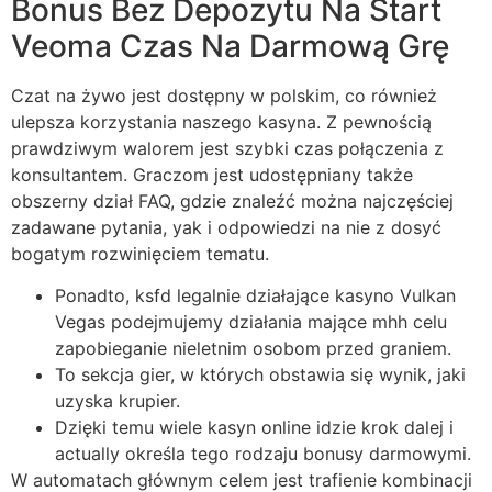
Bonus Bez Depozytu Na Start
Veoma Czas Na Darmową Grę
Czat na żywo jest dostępny w polskim, co również
ulepsza korzystania naszego kasyna. Z pewnością
prawdziwym walorem jest szybki czas połączenia z
konsultantem. Graczom jest udostępniany także
obszerny dział FAQ, gdzie znaleźć można najczęściej
zadawane pytania, yak i odpowiedzi na nie z dosyć
bogatym rozwinięciem tematu.
Ponadto, ksfd legalnie działające kasyno Vulkan
Vegas podejmujemy działania mające mhh celu
zapobieganie nieletnim osobom przed graniem.
To sekcja gier, w których obstawia się wynik, jaki
uzyska krupier.
Dzięki temu wiele kasyn online idzie krok dalej i
actually określa tego rodzaju bonusy darmowymi.
W automatach głównym celem jest trafienie kombinacji