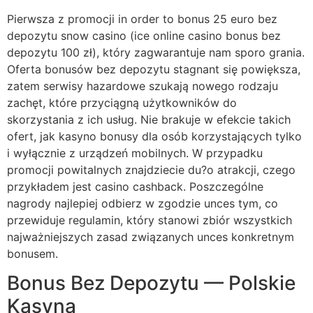
Pierwsza z promocji in order to bonus 25 euro bez
depozytu snow casino (ice online casino bonus bez
depozytu 100 zł), który zagwarantuje nam sporo grania.
Oferta bonusów bez depozytu stagnant się powiększa,
zatem serwisy hazardowe szukają nowego rodzaju
zachęt, które przyciągną użytkowników do
skorzystania z ich usług. Nie brakuje w efekcie takich
ofert, jak kasyno bonusy dla osób korzystających tylko
i wyłącznie z urządzeń mobilnych. W przypadku
promocji powitalnych znajdziecie du?o atrakcji, czego
przykładem jest casino cashback. Poszczególne
nagrody najlepiej odbierz w zgodzie unces tym, co
przewiduje regulamin, który stanowi zbiór wszystkich
najważniejszych zasad związanych unces konkretnym
bonusem.
Bonus Bez Depozytu — Polskie
Kasyna