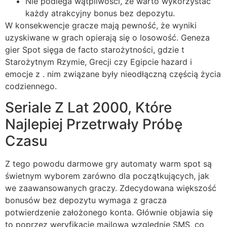
Nie podlega wątpliwości, że warto wykorzystać
każdy atrakcyjny bonus bez depozytu.
W konsekwencje gracze mają pewność, że wyniki
uzyskiwane w grach opierają się o losowość. Geneza
gier Spot sięga de facto starożytności, gdzie t
Starożytnym Rzymie, Grecji czy Egipcie hazard i
emocje z . nim związane były nieodłączną częścią życia
codziennego.
Seriale Z Lat 2000, Które
Najlepiej Przetrwały Próbę
Czasu
Z tego powodu darmowe gry automaty warm spot są
świetnym wyborem zarówno dla początkujących, jak
we zaawansowanych graczy. Zdecydowana większość
bonusów bez depozytu wymaga z gracza
potwierdzenie założonego konta. Głównie objawia się
to poprzez weryfikację mailową względnie SMS, co