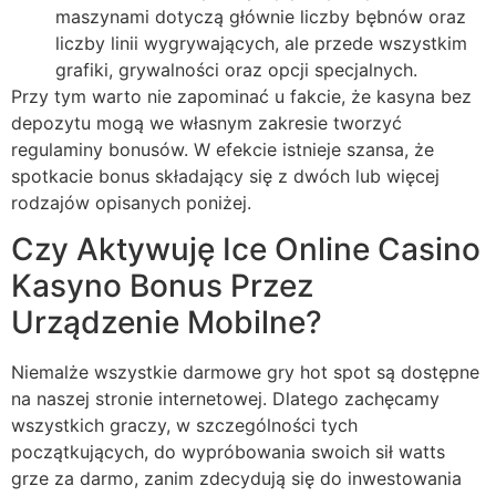
maszynami dotyczą głównie liczby bębnów oraz
liczby linii wygrywających, ale przede wszystkim
grafiki, grywalności oraz opcji specjalnych.
Przy tym warto nie zapominać u fakcie, że kasyna bez
depozytu mogą we własnym zakresie tworzyć
regulaminy bonusów. W efekcie istnieje szansa, że
spotkacie bonus składający się z dwóch lub więcej
rodzajów opisanych poniżej.
Czy Aktywuję Ice Online Casino
Kasyno Bonus Przez
Urządzenie Mobilne?
Niemalże wszystkie darmowe gry hot spot są dostępne
na naszej stronie internetowej. Dlatego zachęcamy
wszystkich graczy, w szczególności tych
początkujących, do wypróbowania swoich sił watts
grze za darmo, zanim zdecydują się do inwestowania