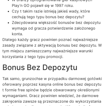
Play’n GO pojawił się w 1997 roku.
Czy t takim razie istnieją jakieś wady, które
cechują tego typu bonus bez depozytu?
Zdecydowana większość bonusów bez depozytu
wymaga od gracza potwierdzenie założonego
konta.
Dlatego każdy gracz powinien poznać najważniejsze
zasady związane z aktywacją bonusu bez depozytu. W
tym miejscu zamieszczamy najważniejsze warunki
korzystania z tego typu promocji.
Bonus Bez Depozytu
Tak samo, grunzochse w przypadku darmowej gotówki
oferowany poprzez kasyna online bonus bez depozytu
t formie free spinów będzie obwarowany określonymi
wymaganiami. Gracz powinien wiedzieć, że darmowe
zakręcenia zawsze są przeznaczone do wykorzystania