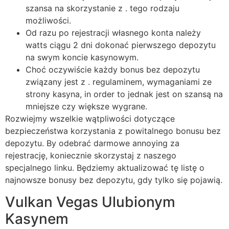
szansa na skorzystanie z . tego rodzaju
możliwości.
Od razu po rejestracji własnego konta należy
watts ciągu 2 dni dokonać pierwszego depozytu
na swym koncie kasynowym.
Choć oczywiście każdy bonus bez depozytu
związany jest z . regulaminem, wymaganiami ze
strony kasyna, in order to jednak jest on szansą na
mniejsze czy większe wygrane.
Rozwiejmy wszelkie wątpliwości dotyczące
bezpieczeństwa korzystania z powitalnego bonusu bez
depozytu. By odebrać darmowe annoying za
rejestrację, koniecznie skorzystaj z naszego
specjalnego linku. Będziemy aktualizować tę listę o
najnowsze bonusy bez depozytu, gdy tylko się pojawią.
Vulkan Vegas Ulubionym
Kasynem