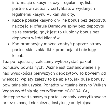
informacje u kasynie, czyli regulaminy, lista
partnerów i actually certyfikatów wydanych
legalnemu kasynu Vulkan Sin city.
Każde polskie kasyno on-line bonus bez depozytu
najczęściej oferuje Darmowe spiny bez depozytu
za rejestrację, gdyż jest to ulubiony bonus bez
depozytu wśród klientów.
Kod promocyjny można zdobyć poprzez strony
partnerskie, zakładki z promocjami i obsługę
klienta.
Tuż po rejestracji zalecamy wykorzystać pakiet
bonusów powitalnych. Ważne jest zastanowienie się
nad wysokością pierwszych depozytów. To bowiem od
wielkości wpłaty zależy to be able to, jak duże bonusy
powitalne się uzyska. Ponadto wirtualne kasyno Vulkan
Vegas wyróżnia się certyfikatem eCOGRA. Gry
dostępne watts naszym portalu zostały zweryfikowane
przez uznaną i niezależną instytucję audytująca.