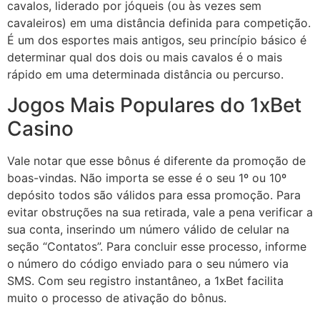
cavalos, liderado por jóqueis (ou às vezes sem
cavaleiros) em uma distância definida para competição.
É um dos esportes mais antigos, seu princípio básico é
determinar qual dos dois ou mais cavalos é o mais
rápido em uma determinada distância ou percurso.
Jogos Mais Populares do 1xBet
Casino
Vale notar que esse bônus é diferente da promoção de
boas-vindas. Não importa se esse é o seu 1º ou 10º
depósito todos são válidos para essa promoção. Para
evitar obstruções na sua retirada, vale a pena verificar a
sua conta, inserindo um número válido de celular na
seção “Contatos”. Para concluir esse processo, informe
o número do código enviado para o seu número via
SMS. Com seu registro instantâneo, a 1xBet facilita
muito o processo de ativação do bônus.