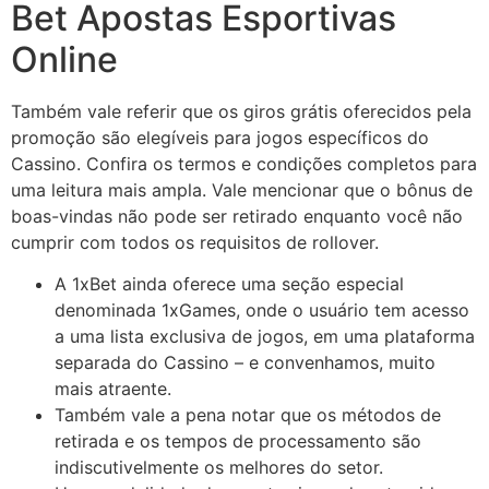
Bet Apostas Esportivas
Online
Também vale referir que os giros grátis oferecidos pela
promoção são elegíveis para jogos específicos do
Cassino. Confira os termos e condições completos para
uma leitura mais ampla. Vale mencionar que o bônus de
boas-vindas não pode ser retirado enquanto você não
cumprir com todos os requisitos de rollover.
A 1xBet ainda oferece uma seção especial
denominada 1xGames, onde o usuário tem acesso
a uma lista exclusiva de jogos, em uma plataforma
separada do Cassino – e convenhamos, muito
mais atraente.
Também vale a pena notar que os métodos de
retirada e os tempos de processamento são
indiscutivelmente os melhores do setor.