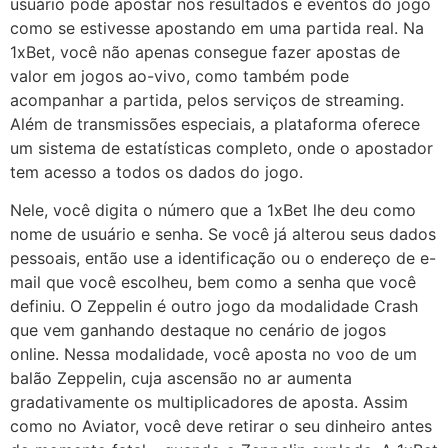
usuário pode apostar nos resultados e eventos do jogo
como se estivesse apostando em uma partida real. Na
1xBet, você não apenas consegue fazer apostas de
valor em jogos ao-vivo, como também pode
acompanhar a partida, pelos serviços de streaming.
Além de transmissões especiais, a plataforma oferece
um sistema de estatísticas completo, onde o apostador
tem acesso a todos os dados do jogo.
Nele, você digita o número que a 1xBet lhe deu como
nome de usuário e senha. Se você já alterou seus dados
pessoais, então use a identificação ou o endereço de e-
mail que você escolheu, bem como a senha que você
definiu. O Zeppelin é outro jogo da modalidade Crash
que vem ganhando destaque no cenário de jogos
online. Nessa modalidade, você aposta no voo de um
balão Zeppelin, cuja ascensão no ar aumenta
gradativamente os multiplicadores de aposta. Assim
como no Aviator, você deve retirar o seu dinheiro antes