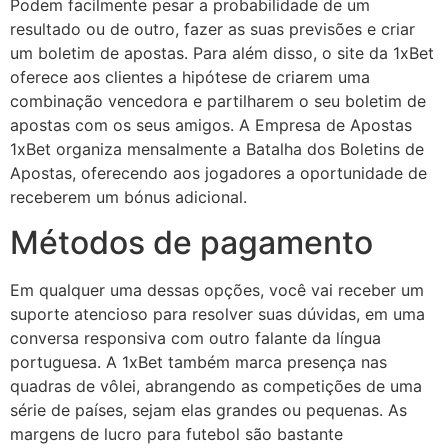
Podem facilmente pesar a probabilidade de um
resultado ou de outro, fazer as suas previsões e criar
um boletim de apostas. Para além disso, o site da 1xBet
oferece aos clientes a hipótese de criarem uma
combinação vencedora e partilharem o seu boletim de
apostas com os seus amigos. A Empresa de Apostas
1xBet organiza mensalmente a Batalha dos Boletins de
Apostas, oferecendo aos jogadores a oportunidade de
receberem um bónus adicional.
Métodos de pagamento
Em qualquer uma dessas opções, você vai receber um
suporte atencioso para resolver suas dúvidas, em uma
conversa responsiva com outro falante da língua
portuguesa. A 1xBet também marca presença nas
quadras de vôlei, abrangendo as competições de uma
série de países, sejam elas grandes ou pequenas. As
margens de lucro para futebol são bastante