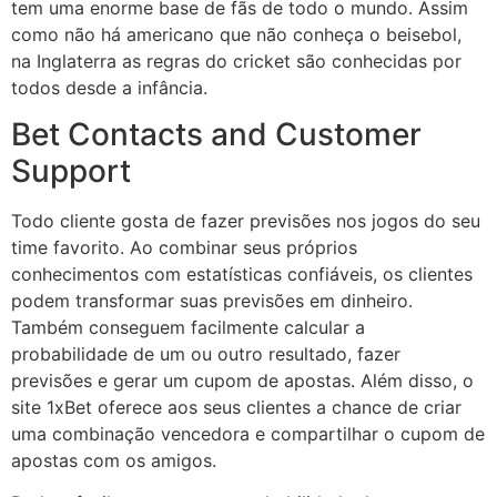
tem uma enorme base de fãs de todo o mundo. Assim
como não há americano que não conheça o beisebol,
na Inglaterra as regras do cricket são conhecidas por
todos desde a infância.
Bet Contacts and Customer
Support
Todo cliente gosta de fazer previsões nos jogos do seu
time favorito. Ao combinar seus próprios
conhecimentos com estatísticas confiáveis, os clientes
podem transformar suas previsões em dinheiro.
Também conseguem facilmente calcular a
probabilidade de um ou outro resultado, fazer
previsões e gerar um cupom de apostas. Além disso, o
site 1xBet oferece aos seus clientes a chance de criar
uma combinação vencedora e compartilhar o cupom de
apostas com os amigos.