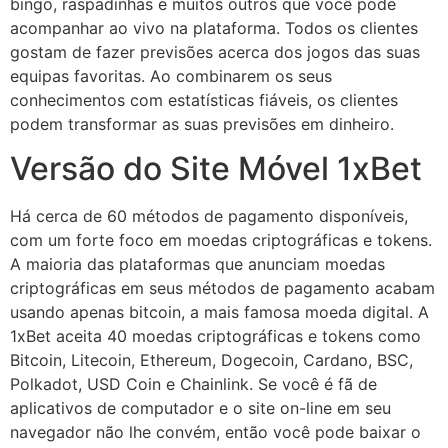
bingo, raspadinhas e muitos outros que você pode
acompanhar ao vivo na plataforma. Todos os clientes
gostam de fazer previsões acerca dos jogos das suas
equipas favoritas. Ao combinarem os seus
conhecimentos com estatísticas fiáveis, os clientes
podem transformar as suas previsões em dinheiro.
Versão do Site Móvel 1xBet
Há cerca de 60 métodos de pagamento disponíveis,
com um forte foco em moedas criptográficas e tokens.
A maioria das plataformas que anunciam moedas
criptográficas em seus métodos de pagamento acabam
usando apenas bitcoin, a mais famosa moeda digital. A
1xBet aceita 40 moedas criptográficas e tokens como
Bitcoin, Litecoin, Ethereum, Dogecoin, Cardano, BSC,
Polkadot, USD Coin e Chainlink. Se você é fã de
aplicativos de computador e o site on-line em seu
navegador não lhe convém, então você pode baixar o