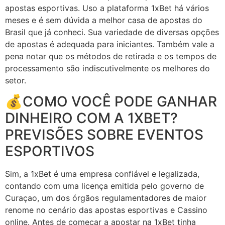
apostas esportivas. Uso a plataforma 1xBet há vários
meses e é sem dúvida a melhor casa de apostas do
Brasil que já conheci. Sua variedade de diversas opções
de apostas é adequada para iniciantes. Também vale a
pena notar que os métodos de retirada e os tempos de
processamento são indiscutivelmente os melhores do
setor.
💰COMO VOCÊ PODE GANHAR
DINHEIRO COM A 1XBET?
PREVISÕES SOBRE EVENTOS
ESPORTIVOS
Sim, a 1xBet é uma empresa confiável e legalizada,
contando com uma licença emitida pelo governo de
Curaçao, um dos órgãos regulamentadores de maior
renome no cenário das apostas esportivas e Cassino
online. Antes de começar a apostar na 1xBet tinha