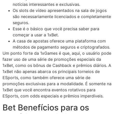
notícias interessantes e exclusivas.
Os slots de vídeo apresentados na sala de jogos
são necessariamente licenciados e completamente
seguros.
Esse é o básico que você precisa saber para
começar a usar a 1xBet.
A casa de apostas oferece uma plataforma com
métodos de pagamento seguros e criptografados.
Um ponto forte da 1xGames é que, aqui, o usuário pode
fazer uso de uma série de promoções especiais da
1xBet, como os bônus de Cashback e prêmios diários. A
1xBet não apenas abarca os principais torneios de
ESports, como também oferece uma série de
promoções exclusivas para a modalidade. É somente na
1xBet que você encontra eventos rotativos para
ESports, com odds especiais e prêmios imperdíveis.
Bet Benefícios para os