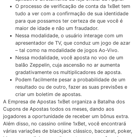
O processo de verificação de conta da 1xBet tem
tudo a ver com a confirmação de sua identidade
para que possamos ter certeza de que você é
maior de idade e não um fraudador.
Nessa modalidade, o usuário interage com um
apresentador de TV, que conduz um jogo de azar
– tal como na modalidade de jogos Ao-Vivo.
Nessa modalidade, você aposta no voo de um
balão Zeppelin, cuja ascensão no ar aumenta
gradativamente os multiplicadores de aposta.
Podem facilmente pesar a probabilidade de um
resultado ou de outro, fazer as suas previsões e
criar um boletim de apostas.
A Empresa de Apostas 1xBet organiza a Batalha dos
Cupons de Apostas todos os meses, dando aos
jogadores a oportunidade de receber um bônus extra.
Além disso, no cassino online 1xBet, você encontrará
várias variações de blackjack clássico, baccarat, poker,