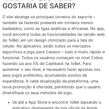
GOSTARIA DE SABER?
O site abrange os principais torneios do esporte –
também se fazendo presente em torneios menos
badalados, como as ligas asiáticas e africanas. No app,
você encontra todas as funcionalidades da versão web
do 1xBet, em um design otimizado para a tela do
celular. No aplicativo, estão todos os mercados
esportivos e jogo para Cassino – tudo é muito rápido e
funcional. Todos os usuários começam no nível Cobre,
fazendo jus aos 5% de Cashback na 1xBet. Para
aumentar o seu nível, é necessário fazer apostas nos
seus jogos preferidos, acumulando pontos de
experiência. A cada atualização da plataforma, uma
nova promoção é ofertada, permitindo que o usuário
diversifique os seus métodos de jogo.
Vá até a App Store e encontre 1xBet baixando o
aplicativo diretamente da loja oficial da Apple.