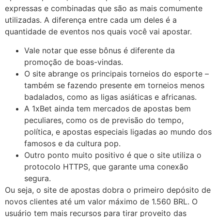
expressas e combinadas que são as mais comumente
utilizadas. A diferença entre cada um deles é a
quantidade de eventos nos quais você vai apostar.
Vale notar que esse bônus é diferente da
promoção de boas-vindas.
O site abrange os principais torneios do esporte –
também se fazendo presente em torneios menos
badalados, como as ligas asiáticas e africanas.
A 1xBet ainda tem mercados de apostas bem
peculiares, como os de previsão do tempo,
política, e apostas especiais ligadas ao mundo dos
famosos e da cultura pop.
Outro ponto muito positivo é que o site utiliza o
protocolo HTTPS, que garante uma conexão
segura.
Ou seja, o site de apostas dobra o primeiro depósito de
novos clientes até um valor máximo de 1.560 BRL. O
usuário tem mais recursos para tirar proveito das