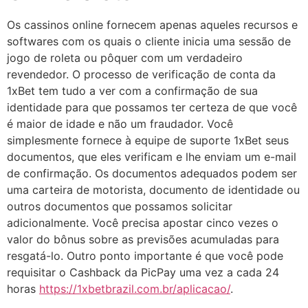
Os cassinos online fornecem apenas aqueles recursos e
softwares com os quais o cliente inicia uma sessão de
jogo de roleta ou pôquer com um verdadeiro
revendedor. O processo de verificação de conta da
1xBet tem tudo a ver com a confirmação de sua
identidade para que possamos ter certeza de que você
é maior de idade e não um fraudador. Você
simplesmente fornece à equipe de suporte 1xBet seus
documentos, que eles verificam e lhe enviam um e-mail
de confirmação. Os documentos adequados podem ser
uma carteira de motorista, documento de identidade ou
outros documentos que possamos solicitar
adicionalmente. Você precisa apostar cinco vezes o
valor do bônus sobre as previsões acumuladas para
resgatá-lo. Outro ponto importante é que você pode
requisitar o Cashback da PicPay uma vez a cada 24
horas
https://1xbetbrazil.com.br/aplicacao/
.