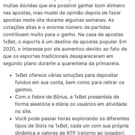
muitas dúvidas que era possível ganhar bom dinheiro
nas apostas, mas mudei de opinião depois de fazer
apostas neste site durante algumas semanas. As
cotações altas e o enorme número de partidas
contribuem muito para o ganho. Na casa de apostas
1xBet, o esports é um destino de apostas popular. Em
2020, o interesse por ele aumentou devido ao fato de
que os esportes tradicionais desapareceram em
segundo plano durante a quarentena da primavera.
1xBet oferece várias soluções para depositar
fundos em sua conta, bem como para retirar os
ganhos.
Com o Febre de Bônus, a 1xBet presenteia de
forma aleatória e diária os usuários em atividade
no site.
Você pode passar horas explorando os diferentes
tipos de Slots na 1xBet, cada um com sua própria
dinâmica e valores de RTP (retorno ao jogador).