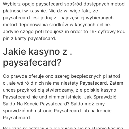
Wybierz opcje paysafecard spośród dostępnych metod
płatności w kasynie. Nie dziwi więc fakt, że
paysafecard jest jedną z . najczęściej wybieranych
metod deponowania środków w kasynach online.
Jedyne czego potrzebujesz in order to 16- cyfrowy kod
pin z karty paysafecard.
Jakie kasyno z .
paysafecard?
Co prawda oferuje ono szereg bezpiecznych pł atnoś
ci, ale wś ró d nich nie ma niestety Paysafecard. Zatem
unces przykroś cią stwierdzamy, ż e polskie kasyno
Paysafecard nie und nimmer istnieje. Jak Sprawdzić
Saldo Na Koncie Paysafecard? Saldo moż emy
sprawdzić mhh stronie Paysafecard lub na koncie
Paysafecard.
Podczas rejestracji we logowania się na stronie kasyna,