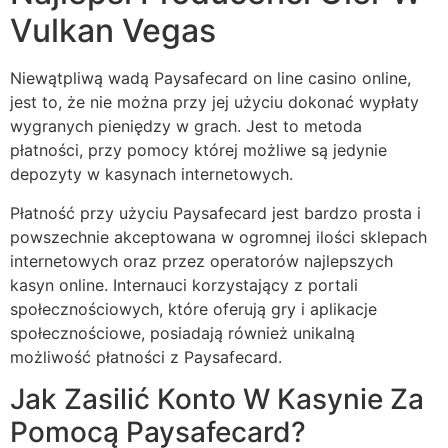
Vulkan Vegas
Niewątpliwą wadą Paysafecard on line casino online,
jest to, że nie można przy jej użyciu dokonać wypłaty
wygranych pieniędzy w grach. Jest to metoda
płatności, przy pomocy której możliwe są jedynie
depozyty w kasynach internetowych.
Płatność przy użyciu Paysafecard jest bardzo prosta i
powszechnie akceptowana w ogromnej ilości sklepach
internetowych oraz przez operatorów najlepszych
kasyn online. Internauci korzystający z portali
społecznościowych, które oferują gry i aplikacje
społecznościowe, posiadają również unikalną
możliwość płatności z Paysafecard.
Jak Zasilić Konto W Kasynie Za
Pomocą Paysafecard?