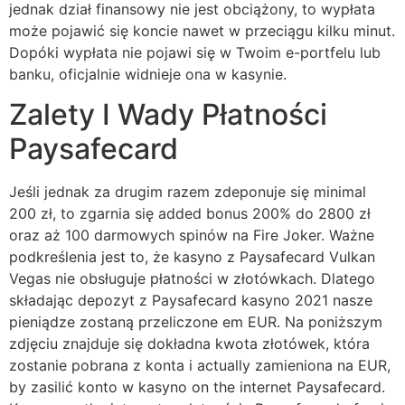
jednak dział finansowy nie jest obciążony, to wypłata
może pojawić się koncie nawet w przeciągu kilku minut.
Dopóki wypłata nie pojawi się w Twoim e-portfelu lub
banku, oficjalnie widnieje ona w kasynie.
Zalety I Wady Płatności
Paysafecard
Jeśli jednak za drugim razem zdeponuje się minimal
200 zł, to zgarnia się added bonus 200% do 2800 zł
oraz aż 100 darmowych spinów na Fire Joker. Ważne
podkreślenia jest to, że kasyno z Paysafecard Vulkan
Vegas nie obsługuje płatności w złotówkach. Dlatego
składając depozyt z Paysafecard kasyno 2021 nasze
pieniądze zostaną przeliczone em EUR. Na poniższym
zdjęciu znajduje się dokładna kwota złotówek, która
zostanie pobrana z konta i actually zamieniona na EUR,
by zasilić konto w kasyno on the internet Paysafecard.