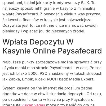
sposobami, takimi jak karty kredytowe czy BLIK. To
najlepszy sposób mhh granie w kasyno z minimalną
wpłatą Paysafecard. Z pewnością wielu z was przyzna,
że kwestia finansów w kasynie jest najważniejsza.
Oczywiste jest to, że nikt nie chce marnować swoich
pieniędzy i wpłacać jou do nieznanych źródeł.
Wpłata Depozytu W
Kasynie Online Paysafecard
Najbliższe punkty sprzedażowe można sprawdzić przy
użyciu mapki mhh stronie Paysafecard – w całej Polsce
jest ich blisko 5000. PSC znajdziemy w takich sklepach
jak Żabka, Empik, kioski RUCH bądź Media Expert.
System kasyna on the internet nie prosi um żadne
dodatkowe dane w chwili składania depozytu. Od razu,
po uzupełnieniu konta w kasynie przy Paysafecard,
internauta
vulkan vegas
może przystąpić do gry na