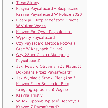
Treść Strony
Kasyna Paysafecard – Bezpieczne
Kasyna Paysafecard W Polsce 2023
Licencja I Bezpieczeństwo Gracza
W Vulkan Vegas
Kasyno Em Żywo Paysafecard
Wypłaty Paysafecard
Czy Paysacard Metoda Pozwala
Grać W Kasynach Online?
Czy 22bet Casino Akceptuje
Paysafecard?
Jaki Reward Otrzymam Za Płatność
Dokonaną Przez Paysafecard?
Jak Wypłacić Środki Pieniężne Z
Kasyna Feuer Speiender Berg
(umgangssprachlich) Vegas?
Kasyna Trustly
W Jaki Sposób Wpłacić Depozyt T
Kasyno Z Paysafecard?