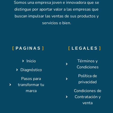
Somos una empresa joven e innovadora que se
distingue por aportar valor a las empresas que
buscan impulsar las ventas de sus productos y
servicios o bien.
PAGINAS
LEGALES
Inicio
Términos y
Condiciones
Diagnóstico
Política de
Pasos para
privacidad
transformar tu
marca
Condiciones de
Contratación y
venta