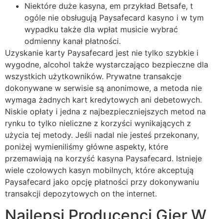
Niektóre duże kasyna, em przykład Betsafe, t
ogóle nie obsługują Paysafecard kasyno i w tym
wypadku także dla wpłat musicie wybrać
odmienny kanał płatności.
Uzyskanie karty Paysafecard jest nie tylko szybkie i
wygodne, alcohol także wystarczająco bezpieczne dla
wszystkich użytkowników. Prywatne transakcje
dokonywane w serwisie są anonimowe, a metoda nie
wymaga żadnych kart kredytowych ani debetowych.
Niskie opłaty i jedna z najbezpieczniejszych metod na
rynku to tylko nieliczne z korzyści wynikających z
użycia tej metody. Jeśli nadal nie jesteś przekonany,
poniżej wymieniliśmy główne aspekty, które
przemawiają na korzyść kasyna Paysafecard. Istnieje
wiele czołowych kasyn mobilnych, które akceptują
Paysafecard jako opcję płatności przy dokonywaniu
transakcji depozytowych on the internet.
Najlepsi Producenci Gier W