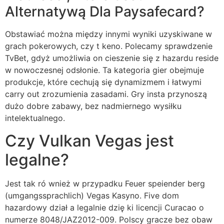
Alternatywą Dla Paysafecard?
Obstawiać można między innymi wyniki uzyskiwane w
grach pokerowych, czy t keno. Polecamy sprawdzenie
TvBet, gdyż umożliwia on cieszenie się z hazardu reside
w nowoczesnej odsłonie. Ta kategoria gier obejmuje
produkcje, które cechują się dynamizmem i łatwymi
carry out zrozumienia zasadami. Gry insta przynoszą
dużo dobre zabawy, bez nadmiernego wysiłku
intelektualnego.
Czy Vulkan Vegas jest
legalne?
Jest tak ró wnież w przypadku Feuer speiender berg
(umgangssprachlich) Vegas Kasyno. Five dom
hazardowy dział a legalnie dzię ki licencji Curacao o
numerze 8048/JAZ2012-009. Polscy gracze bez obaw